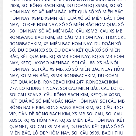
2888, SOI RÔNG BACH KIM, DU DOAN KQ XSMB, XO SỐ
HOM NAY, SO XÔ MIÊN BẮC, KẾT QUẢ SỔ XÔ MIÊN BẮC
HÔM NAY, XSMB XSMN KẾT QUẢ XỐ SỐ MIỀN BẮC HÔM
NAY, LO ĐEP HOM NAY, XỔ SỐ MIỀN BẮC HOM QUA, XỔ
SO HOM NAY, SÔ XÔ MIÊN BÂC, CÂU XSMB, CAU XS MB,
RONGVANG BACHKIM, SOI CẦU MB HOM NAY, THONGKE
RONGBACHKIM, XS MIÊN BAC HOM NAY, DU ĐOÁN XỔ
SỐ, DU DOAN XO SỐ, DU DOAN KẾT QUẢ XỔ SỐ MIỀN
BẮC, KẾT QUA MB, KQ XSMB HOM NAY, KQ XS MB HOM
NAY, KETQUAXOSO MIENBAC, SOI CÂU 88, XS HÀ NỘI
HOM NAY, SOI CẦU XS MB, XÔ SÔ MIÊN BĂC NGAY HÔM
NAY, XO MIEN BẮC, XSMB RONGBACHKIM, DU ĐOAN
KET QUA XSMB, RONGBACHKIM 247, RONGBACHKIM
777, LO KHUNG 1 NGAY, SOI CAU MIEN BẮC, CAU LOTO,
SOI CAU 3CANG, CẦU RÔNG BACH KIM, KETQUA XOSO,
KẾT QUẢ XỔ SỐ MIÊN BẮC NGÀY HÔM NAY, SOI CÂU MB
RÔNG BACH KIM, RONG VANG BẠCH KIM, SOI CÂU 4 SO
VIP, DÀN ĐỀ RỒNG BẠCH KIM, XS MB SOI CAU, SOI CAU
XOSO, KQ XS HÔM NAY, KQ XS MIỀN BẮC HÔM NAY, KẾT
QUANET, SOI CAU XS MB VIP, DU ĐOÁN KẾT QUẢ XỔ SỐ
MIỀN BẮC, LÔ DEP HÔM NAY, SOI CÂU 9999, BACH THU