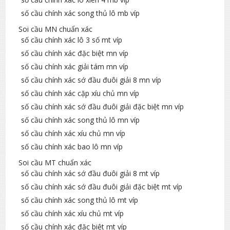
số cầu chính xác song thủ lô mb víp
Soi cầu MN chuẩn xác
số cầu chính xác lô 3 số mt víp
số cầu chính xác đặc biệt mn víp
số cầu chính xác giải tám mn víp
số cầu chính xác sớ đầu đuôi giải 8 mn víp
số cầu chính xác cặp xíu chủ mn víp
số cầu chính xác sớ đầu đuôi giải đặc biệt mn víp
số cầu chính xác song thủ lô mn víp
số cầu chính xác xíu chủ mn víp
số cầu chính xác bao lô mn víp
Soi cầu MT chuẩn xác
số cầu chính xác sớ đầu đuôi giải 8 mt víp
số cầu chính xác sớ đầu đuôi giải đặc biệt mt víp
số cầu chính xác song thủ lô mt víp
số cầu chính xác xíu chủ mt víp
số cầu chính xác đặc biệt mt víp