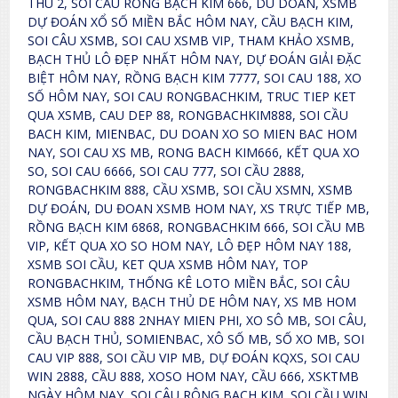
THU 2, SOI CẦU RỒNG BẠCH KIM 666, DU DOAN, XSMB
DỰ ĐOÁN XỔ SỐ MIỀN BẮC HÔM NAY, CẦU BẠCH KIM,
SOI CÂU XSMB, SOI CAU XSMB VIP, THAM KHẢO XSMB,
BẠCH THỦ LÔ ĐẸP NHẤT HÔM NAY, DỰ ĐOÁN GIẢI ĐẶC
BIỆT HÔM NAY, RỒNG BẠCH KIM 7777, SOI CAU 188, XO
SỐ HÔM NAY, SOI CAU RONGBACHKIM, TRUC TIEP KET
QUA XSMB, CAU DEP 88, RONGBACHKIM888, SOI CẦU
BACH KIM, MIENBAC, DU DOAN XO SO MIEN BAC HOM
NAY, SOI CAU XS MB, RONG BACH KIM666, KẾT QUA XO
SO, SOI CAU 6666, SOI CAU 777, SOI CẦU 2888,
RONGBACHKIM 888, CẦU XSMB, SOI CẦU XSMN, XSMB
DỰ ĐOÁN, DU ĐOAN XSMB HOM NAY, XS TRỰC TIẾP MB,
RỒNG BẠCH KIM 6868, RONGBACHKIM 666, SOI CẦU MB
VIP, KẾT QUA XO SO HOM NAY, LÔ ĐẸP HÔM NAY 188,
XSMB SOI CẦU, KET QUA XSMB HÔM NAY, TOP
RONGBACHKIM, THỐNG KÊ LOTO MIỀN BẮC, SOI CÂU
XSMB HÔM NAY, BẠCH THỦ DE HÔM NAY, XS MB HOM
QUA, SOI CAU 888 2NHAY MIEN PHI, XO SÔ MB, SOI CÂU,
CẦU BẠCH THỦ, SOMIENBAC, XÔ SỐ MB, SỐ XO MB, SOI
CAU VIP 888, SOI CẦU VIP MB, DỰ ĐOÁN KQXS, SOI CAU
WIN 2888, CẦU 888, XOSO HOM NAY, CẦU 666, XSKTMB
NGÀY HÔM NAY, SOI CÂU RÔNG BACH KIM, SOI CẦU WIN