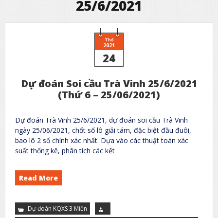
25/6/2021
Th6
2021
24
Dự đoán Soi cầu Trà Vinh 25/6/2021
(Thứ 6 – 25/06/2021)
Dự đoán Trà Vinh 25/6/2021, dự đoán soi cầu Trà Vinh
ngày 25/06/2021, chốt số lô giải tám, đặc biệt đầu đuôi,
bao lô 2 số chính xác nhất. Dựa vào các thuật toán xác
suất thống kê, phân tích các kết
Read More
Dự đoán KQXS 3 Miền