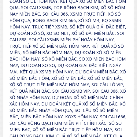
ĐOÁN SỐ DE HÔM NAY, KẾT QUẢ XỔ SỐ MIỀN BẮC HÔM
QUA, SOI CAU XSMB, TOP RỒNG BẠCH KIM, XỔ SỐ HÔM
NAY MIỀN BẮC, SOI CÂU 366, XSMB TRỰC TIẾP, XỔ SỐ
HÔM QUA, RONG BACH KIM 666, XỔ SỐ MB, KQ XSMB
HÔM NAY, TRỰC TIẾP XSMB, SỐ KẾT QUẢ GIẢI ĐẶC BIỆT,
DỰ ĐOÁN XỔ SỐ, XO SO NET, XỔ SỐ ĐÀI MIỀN BẮC, SOI
CAU 888, SOI CẦU XSMB MIỄN PHÍ NGÀY HÔM NAY,
TRỰC TIẾP XỔ SỐ MIỀN BẮC HÔM NAY, KẾT QUẢ XỔ SỐ
MIỀN, SỐ MIỀN BẮC HÔM NAY, DỰ ĐOÁN XỔ SỐ MIỀN
BẮC HÔM NAY, SỔ XÔ MIÊN BẮC, SO XO MIEN BAC HOM
NAY, DU DOAN XO SO, DỰ ĐOÁN GIẢI ĐẶC BIỆT NGÀY
MAI, KẾT QUẢ XSMB HÔM NAY, DỰ ĐOÁN MIỀN BẮC, XỔ
SỐ MIỀN BẮC HÔM, XỔ SỐ MIỀN BẮC XỔ SỐ MIỀN BẮC,
XỔ SỐ TRỰC TIẾP MIỀN BẮC HÔM NAY, SOI CẦU LÔ VIP,
KẾT QUẢ MIỀN BẮC, SOI CẦU XSMB VIP, SOI CAU 366, XỔ
SỐ NGÀY HÔM NAY, DỰ ĐOÁN XỔ SỐ MIỀN BẮC CHÍNH
XÁC HÔM NAY, DỰ ĐOÁN KẾT QUẢ XỔ SỐ MIỀN BẮC, XỔ
SỐ MIỀN BẮC NGÀY HÔM QUA, SOI CẦU XỔ SỐ MIỀN
BẮC, MIỀN BẮC HÔM NAY, KQXS HÔM NAY, SOI CAU 666,
SOI CẦU RỒNG BẠCH KIM MIỄN PHÍ CHÍNH XÁC, SỐ SO
MIEN BAC, XỔ SỐ MIỀN BẮC TRỰC TIẾP HÔM NAY, SOI
CAU RONG BACH KIM, QUẢ XỔ SỐ MIỀN BẮC, KET QUA