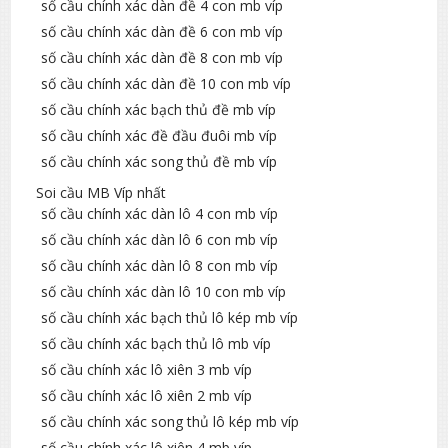
số cầu chính xác dàn đề 4 con mb víp
số cầu chính xác dàn đề 6 con mb víp
số cầu chính xác dàn đề 8 con mb víp
số cầu chính xác dàn đề 10 con mb víp
số cầu chính xác bạch thủ đề mb víp
số cầu chính xác đề đầu đuôi mb víp
số cầu chính xác song thủ đề mb víp
Soi cầu MB Víp nhất
số cầu chính xác dàn lô 4 con mb víp
số cầu chính xác dàn lô 6 con mb víp
số cầu chính xác dàn lô 8 con mb víp
số cầu chính xác dàn lô 10 con mb víp
số cầu chính xác bạch thủ lô kép mb víp
số cầu chính xác bạch thủ lô mb víp
số cầu chính xác lô xiên 3 mb víp
số cầu chính xác lô xiên 2 mb víp
số cầu chính xác song thủ lô kép mb víp
số cầu chính xác lô xiên 4 mb víp