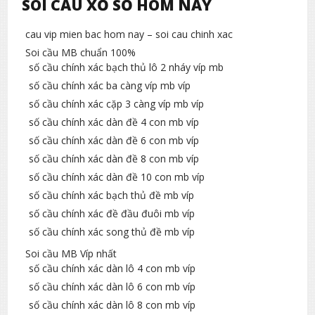
SOI CẦU XỔ SỐ HÔM NAY
cau vip mien bac hom nay – soi cau chinh xac
Soi cầu MB chuẩn 100%
số cầu chính xác bạch thủ lô 2 nháy víp mb
số cầu chính xác ba càng víp mb víp
số cầu chính xác cặp 3 càng víp mb víp
số cầu chính xác dàn đề 4 con mb víp
số cầu chính xác dàn đề 6 con mb víp
số cầu chính xác dàn đề 8 con mb víp
số cầu chính xác dàn đề 10 con mb víp
số cầu chính xác bạch thủ đề mb víp
số cầu chính xác đề đầu đuôi mb víp
số cầu chính xác song thủ đề mb víp
Soi cầu MB Víp nhất
số cầu chính xác dàn lô 4 con mb víp
số cầu chính xác dàn lô 6 con mb víp
số cầu chính xác dàn lô 8 con mb víp