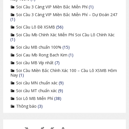
Soi Cầu 3 Càng VIP Miền Bắc Miễn Phí
(1)
Soi Cầu 3 Càng VIP Miền Bắc Miễn Phí – Dự Đoán 247
(1)
Soi Cầu Lô Đề XSMB
(56)
Soi Cầu Mb Chính Xác Miễn Phí Soi Cầu Lô Chính Xác
(1)
Soi cầu MB chuẩn 100%
(15)
Soi Cau Mb Rong Bach Kim
(1)
Soi cầu MB Víp nhất
(7)
Soi Cầu Miền Bắc Chính Xác 100 – Cầu Lô XSMB Hôm
Nay
(1)
Soi cầu MN chuẩn xác
(9)
Soi cầu MT chuẩn xác
(9)
Soi Lô MB Miễn Phí
(38)
Thông báo
(3)