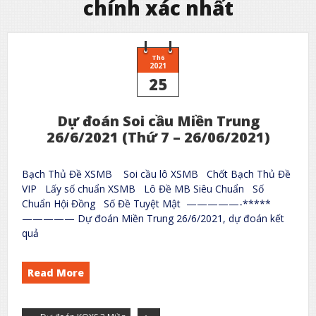
chính xác nhất
Th6
2021
25
Dự đoán Soi cầu Miền Trung
26/6/2021 (Thứ 7 – 26/06/2021)
Bạch Thủ Đề XSMB Soi cầu lô XSMB Chốt Bạch Thủ Đề
VIP Lấy số chuẩn XSMB Lô Đề MB Siêu Chuẩn Số
Chuẩn Hội Đồng Số Đề Tuyệt Mật —————-*****
————— Dự đoán Miền Trung 26/6/2021, dự đoán kết
quả
Read More