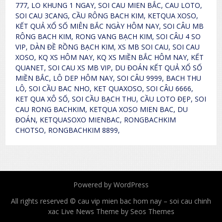
777, LO KHUNG 1 NGAY, SOI CAU MIEN BẮC, CAU LOTO,
SOI CAU 3CANG, CẦU RÔNG BACH KIM, KETQUA XOSO,
KẾT QUẢ XỔ SỐ MIÊN BẮC NGÀY HÔM NAY, SOI CÂU MB
RÔNG BACH KIM, RONG VANG BẠCH KIM, SOI CÂU 4 SO
VIP, DÀN ĐỀ RỒNG BẠCH KIM, XS MB SOI CAU, SOI CAU
XOSO, KQ XS HÔM NAY, KQ XS MIỀN BẮC HÔM NAY, KẾT
QUANET, SOI CAU XS MB VIP, DU ĐOÁN KẾT QUẢ XỔ SỐ
MIỀN BẮC, LÔ DEP HÔM NAY, SOI CÂU 9999, BACH THU
LÔ, SOI CẦU BAC NHO, KET QUAXOSO, SOI CÂU 6666,
KET QUA XÔ SỐ, SOI CẦU BẠCH THU, CẦU LOTO ĐẸP, SOI
CAU RONG BACHKIM, KETQUA XOSO MIEN BAC, DU
ĐOÁN, KETQUASOXO MIENBAC, RONGBACHKIM
CHOTSO, RONGBACHKIM 8899,
Powered by WordPress
All rights reserved © cau vip mien bac hom nay – soi cau chinh
xac
Live News Theme by Seos Themes