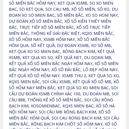
SÔ MIÊN BĂC HÔM NAY, KET QUA XSMB, SO XO MIEN
BAC, SO KET QUA, SOI CAU MB, XỔ SỐ MIỀN, SỐ XO, DU
ĐOAN XO SO MIEN BAC, SỐ MIỀN BẮC, XO SO HOM NAY,
DỰ ĐOÁN XỔ SỐ MIỀN BẮC, XỔ SỐ KIẾN THIẾT MIỀN
BẮC, TRỰC TIẾP XỔ SỐ MIỀN BẮC, XỔ SỐ TRỰC TIẾP
MIỀN BẮC, THỐNG KÊ GIẢI ĐẶC BIỆT, KQXS MIỀN BẮC,
XÔ SỐ HÔM NAY, XSMB HÔM NAY, XỔ SỐ MIỀN BẮC
HÔM QUA, SỔ KẾT QUẢ, DỰ ĐOÁN XSMB, XO SỐ MB,
KET QUA XO SO MIEN BAC, RÔNG BACH KIM, KẾT QUẢ
XSMB, KET QUA XO SO, KẾT QUẢ NET, DU DOAN MB,
KẾT QUẢ XỔ SỐ MIỀN BẮC NGÀY HÔM NAY, XỔ SỐ MIỀN
BẮC NGÀY HÔM NAY, XỔ SỐ ĐÀI BẮC, LÔ ĐẸP HÔM NAY,
KẾT QUẢ XỔ SỐ HÔM NAY, XSMB THU 2, KET QUA SO XO,
KQXS MIEN BẮC, SOI CẦU XSMB, KẾT QUẢ XỔ SỐ MB, XÔ
SỐ HÔM NAY MIỀN BẮC, KET QUA SO XO MIEN BAC, SOI
CẦU DỰ ĐOÁN XSMB CHÍNH XÁC 100, DU ĐOÁN MB, SOI
CẦU 888, THỐNG KÊ XỔ SỐ MIỀN BẮC, SOI CẦU RỒNG
BẠCH KIM, XOSOMIENBAC, KQXS MIEN BAC, XỔ SỐ HÀ
NỘI HÔM NAY, SOI CẦU MB RỒNG BẠCH KIM, XỔ SỐ
MIỀN BẮC HÔM QUẢ, SOI CAU RONG BẠCH KIM, SOI CẦU
MIỀN BẮC, RỒNG BẠCH KIM CHỐT SỐ HÔM NAY, XỔ SỐ