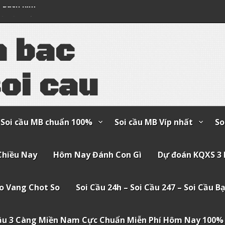
 XÁC
g Bach Kim
ố Miền Bắc Hôm Nay –
n
b
a
c
s
o
i
c
a
u
Soi cầu MB chuẩn 100%
Soi cầu MB Víp nhất
So
Chiều Nay
Hôm Nay Đánh Con Gì
Dự đoán KQXS 3
o Vang Chot So
Soi Cầu 24h – Soi Cầu 247 – Soi Cầu
ầu 3 Càng Miền Nam Cực Chuẩn Miễn Phí Hôm Nay 100%