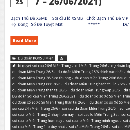
7 – 26/06/2021)
25
Bạch Thủ Đề XSMB Soi cầu lô XSMB Chốt Bạch Thủ Đề VIP
Hội Đồng Số Đề Tuyệt Mật —————-*****————— Dự đoán 
Read More
Dự đoán KQXS 3 Miền
,
,
bi quyet soi cau 26/6 Miền Trung
dd Miền Trung 26/6
dự đoán kq
,
,
du doan Miền Trung 26/6
dự đoán Miền Trung 26/6 chính xác nhất
d
,
du doan Miền Trung 26/6 co thuong
du doan Miền Trung 26/6 dau du
,
,
du doan Miền Trung 666 26/6
du doan Miền Trung bach thu lo 26/6
,
,
du doan Miền Trung than tai 26/6
du doan Miền Trung wap 26/6
du 
,
Dự đoán Soi cầu Miền Trung 26/6/2021
du doan xo so Xổ Số Miền Trun
,
dự đoán xổ số Xổ Số Miền Trung thần tài 26/6
du doan xo so Xổ Số Miề
,
,
soi cau 24h Miền Trung 26/6
soi cau du đoan Miền Trung 26/6
soi ca
,
,
soi cau lo Miền Trung 2 nhay hom nay
soi cau lo Miền Trung 3s
soi c
,
,
soi cau lo Miền Trung hom nay
soi cau lo Miền Trung minh ngoc
soi 
,
,
soi cau Miền Trung 1 lo duy nhat
soi cầu Miền Trung 26/6
soi cau Mi