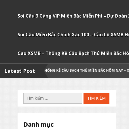
Soi Cầu 3 Càng VIP Miền Bắc Miễn Phí – Dự Đoán 
Soi Cầu Miền Bắc Chính Xác 100 – Cầu Lô XSMB 
Cau XSMB – Thống Kê Cầu Bạch Thủ Miền Bắc Hô
Latest Post
THỐNG KÊ CẦU BẠCH THỦ MIỀN BẮC HÔM NAY – XỔ SỐ
SOI CẦU 3 C
Tìm
kiếm
cho:
Danh mục