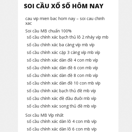
SOI CẦU XỔ SỐ HÔM NAY
cau vip mien bac hom nay – soi cau chinh
xac
Soi cầu MB chuẩn 100%
số cầu chính xác bạch thủ lô 2 nháy víp mb
số cầu chính xác ba càng víp mb víp
số cầu chính xác cặp 3 càng víp mb víp
số cầu chính xác dàn đề 4 con mb víp
số cầu chính xác dàn đề 6 con mb víp
số cầu chính xác dàn đề 8 con mb víp
số cầu chính xác dàn đề 10 con mb víp
số cầu chính xác bạch thủ đề mb víp
số cầu chính xác đề đầu đuôi mb víp
số cầu chính xác song thủ đề mb víp
Soi cầu MB Víp nhất
số cầu chính xác dàn lô 4 con mb víp
số cầu chính xác dàn lô 6 con mb víp