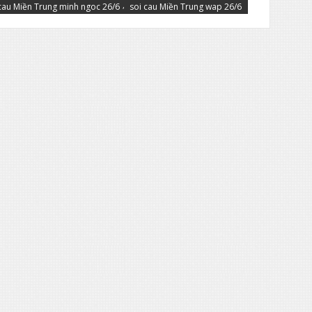
,
cau Miền Trung minh ngoc 26/6
soi cau Miền Trung wap 26/6