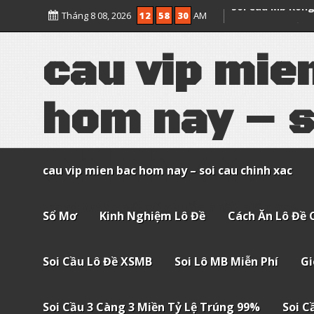
Bạch Thủ CHÍNH
Skip
Tháng 8 08, 2026
12
58
32
AM
to
Soi Cau Mb Ron
content
Giờ Vàng Chốt S
c
a
u
v
i
p
m
i
e
Xổ Số 666
h
o
m
n
a
y
–
c
h
i
n
h
x
a
c
cau vip mien bac hom nay – soi cau chinh xac
t
r
a
n
g
w
e
b
c
h
ố
t
s
ố
c
h
u
ẩ
n
n
h
ấ
t
h
i
ệ
n
n
a
y
Sổ Mơ
Kinh Nghiệm Lô Đề
Cách Ăn Lô Đề 
Soi Cầu Lô Đề XSMB
Soi Lô MB Miễn Phí
Gi
Soi Cầu 3 Càng 3 Miền Tỷ Lệ Trúng 99%
Soi C