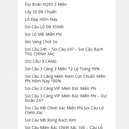
Dự đoán KQXS 3 Miền
Lấy Số Đề Chuẩn
Lô Đẹp Hôm Nay
Soi Cầu Lô Đề XSMB
Soi Lô MB Miễn Phí
Gio Vang Chot So
Soi Cầu 24h – Soi Cầu 247 – Soi Cầu Bạch
Thủ CHÍNH XÁC
SOI CẦU 3 CÀNG
Soi Cầu 3 Càng 3 Miền Tỷ Lệ Trúng 99%
Soi Cầu 3 Càng Miền Nam Cực Chuẩn Miễn
Phí Hôm Nay 100%
Soi Cầu 3 Càng VIP Miền Bắc Miễn Phí
Soi Cầu 3 Càng VIP Miền Bắc Miễn Phí – Dự
Đoán 247
Soi Cầu Mb Chính Xác Miễn Phí Soi Cầu Lô
Chính Xác
Soi Cau Mb Rong Bach Kim
Soi Cầu Miền Bắc Chính Xác 100 – Cầu Lô