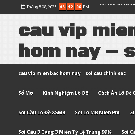
Bạch Thủ CHÍNH
Skip
Tháng 8 08, 2026
03
12
08
PM
to
Soi Cau Mb Ron
content
Giờ Vàng Chốt S
c
a
u
v
i
p
m
i
e
Xổ Số 666
h
o
m
n
a
y
–
c
h
i
n
h
x
a
c
cau vip mien bac hom nay – soi cau chinh xac
t
r
a
n
g
w
e
b
c
h
ố
t
s
ố
c
h
u
ẩ
n
n
h
ấ
t
h
i
ệ
n
n
a
y
Sổ Mơ
Kinh Nghiệm Lô Đề
Cách Ăn Lô Đề 
Soi Cầu Lô Đề XSMB
Soi Lô MB Miễn Phí
Gi
Soi Cầu 3 Càng 3 Miền Tỷ Lệ Trúng 99%
Soi C