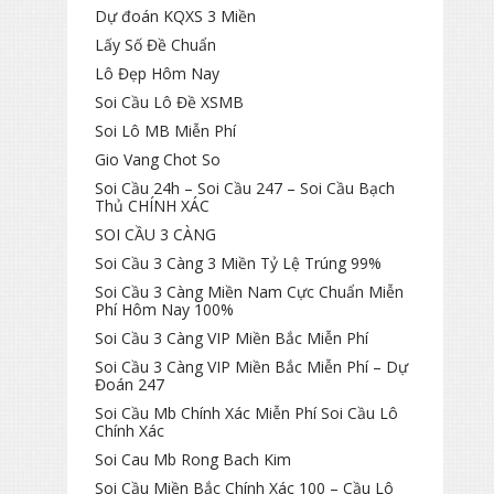
Dự đoán KQXS 3 Miền
Lấy Số Đề Chuẩn
Lô Đẹp Hôm Nay
Soi Cầu Lô Đề XSMB
Soi Lô MB Miễn Phí
Gio Vang Chot So
Soi Cầu 24h – Soi Cầu 247 – Soi Cầu Bạch
Thủ CHÍNH XÁC
SOI CẦU 3 CÀNG
Soi Cầu 3 Càng 3 Miền Tỷ Lệ Trúng 99%
Soi Cầu 3 Càng Miền Nam Cực Chuẩn Miễn
Phí Hôm Nay 100%
Soi Cầu 3 Càng VIP Miền Bắc Miễn Phí
Soi Cầu 3 Càng VIP Miền Bắc Miễn Phí – Dự
Đoán 247
Soi Cầu Mb Chính Xác Miễn Phí Soi Cầu Lô
Chính Xác
Soi Cau Mb Rong Bach Kim
Soi Cầu Miền Bắc Chính Xác 100 – Cầu Lô