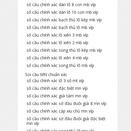
số cầu chính xác dàn lô 8 con mb víp
số cầu chính xác dàn lô 10 con mb víp
số cầu chính xác bạch thủ lô kép mb víp
số cầu chính xác bạch thủ lô mb víp
số cầu chính xác lô xiên 3 mb víp
số cầu chính xác lô xiên 2 mb víp
số cầu chính xác song thủ lô kép mb víp
số cầu chính xác lô xiên 4 mb víp
số cầu chính xác song thủ lô mb víp
Soi cầu MN chuẩn xác
số cầu chính xác lô 3 số mt víp
số cầu chính xác đặc biệt mn víp
số cầu chính xác giải tám mn víp
số cầu chính xác sớ đầu đuôi giải 8 mn víp
số cầu chính xác cặp xíu chủ mn víp
số cầu chính xác sớ đầu đuôi giải đặc biệt
mn víp
số cầu chính xác song thủ lô mn víp