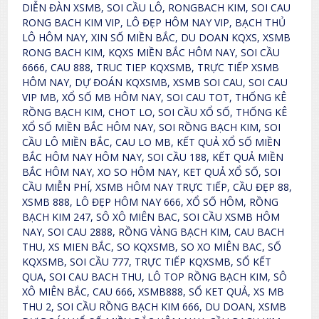
DIỄN ĐÀN XSMB, SOI CẦU LÔ, RONGBACH KIM, SOI CAU
RONG BACH KIM VIP, LÔ ĐẸP HÔM NAY VIP, BẠCH THỦ
LÔ HÔM NAY, XIN SỐ MIỀN BẮC, DU DOAN KQXS, XSMB
RONG BACH KIM, KQXS MIỀN BẮC HÔM NAY, SOI CẦU
6666, CAU 888, TRUC TIEP KQXSMB, TRỰC TIẾP XSMB
HÔM NAY, DỰ ĐOÁN KQXSMB, XSMB SOI CAU, SOI CAU
VIP MB, XỔ SỐ MB HÔM NAY, SOI CAU TOT, THỐNG KÊ
RỒNG BẠCH KIM, CHOT LO, SOI CẦU XỔ SỐ, THỐNG KÊ
XỔ SỐ MIỀN BẮC HÔM NAY, SOI RỒNG BẠCH KIM, SOI
CẦU LÔ MIỀN BẮC, CAU LO MB, KẾT QUẢ XỔ SỐ MIỀN
BẮC HÔM NAY HÔM NAY, SOI CẦU 188, KẾT QUẢ MIỀN
BẮC HÔM NAY, XO SO HÔM NAY, KET QUẢ XỔ SỐ, SOI
CẦU MIỄN PHÍ, XSMB HÔM NAY TRỰC TIẾP, CẦU ĐẸP 88,
XSMB 888, LÔ ĐẸP HÔM NAY 666, XỔ SỐ HÔM, RỒNG
BẠCH KIM 247, SÔ XÔ MIÊN BAC, SOI CẦU XSMB HÔM
NAY, SOI CAU 2888, RỒNG VÀNG BẠCH KIM, CAU BACH
THU, XS MIEN BẮC, SO KQXSMB, SO XO MIÊN BAC, SỐ
KQXSMB, SOI CẦU 777, TRỰC TIẾP KQXSMB, SỔ KẾT
QUA, SOI CAU BACH THU, LÔ TOP RỒNG BẠCH KIM, SÔ
XÔ MIÊN BẮC, CAU 666, XSMB888, SỔ KET QUẢ, XS MB
THU 2, SOI CẦU RỒNG BẠCH KIM 666, DU DOAN, XSMB