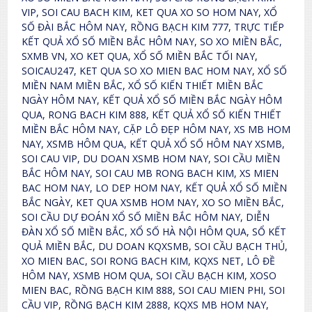
VIP, SOI CAU BACH KIM, KET QUA XO SO HOM NAY, XỔ
SỐ ĐÀI BẮC HÔM NAY, RỒNG BẠCH KIM 777, TRỰC TIẾP
KẾT QUẢ XỔ SỐ MIỀN BẮC HÔM NAY, SO XO MIỀN BẮC,
SXMB VN, XO KET QUA, XỔ SỐ MIỀN BẮC TỐI NAY,
SOICAU247, KET QUA SO XO MIEN BAC HOM NAY, XỔ SỐ
MIỀN NAM MIỀN BẮC, XỔ SỐ KIẾN THIẾT MIỀN BẮC
NGÀY HÔM NAY, KẾT QUẢ XỔ SỐ MIỀN BẮC NGÀY HÔM
QUA, RONG BACH KIM 888, KẾT QUẢ XỔ SỐ KIẾN THIẾT
MIỀN BẮC HÔM NAY, CẶP LÔ ĐẸP HÔM NAY, XS MB HOM
NAY, XSMB HÔM QUA, KẾT QUẢ XỔ SỐ HÔM NAY XSMB,
SOI CAU VIP, DU DOAN XSMB HOM NAY, SOI CẦU MIỀN
BẮC HÔM NAY, SOI CAU MB RONG BACH KIM, XS MIEN
BAC HOM NAY, LO DEP HOM NAY, KẾT QUẢ XỔ SỐ MIỀN
BẮC NGÀY, KET QUA XSMB HOM NAY, XO SO MIỀN BẮC,
SOI CẦU DỰ ĐOÁN XỔ SỐ MIỀN BẮC HÔM NAY, DIỄN
ĐÀN XỔ SỐ MIỀN BẮC, XỔ SỐ HÀ NỘI HÔM QUA, SỔ KẾT
QUẢ MIỀN BẮC, DU DOAN KQXSMB, SOI CẦU BẠCH THỦ,
XO MIEN BAC, SOI RONG BACH KIM, KQXS NET, LÔ ĐỀ
HÔM NAY, XSMB HOM QUA, SOI CẦU BẠCH KIM, XOSO
MIEN BAC, RỒNG BẠCH KIM 888, SOI CAU MIEN PHI, SOI
CẦU VIP, RỒNG BẠCH KIM 2888, KQXS MB HOM NAY,