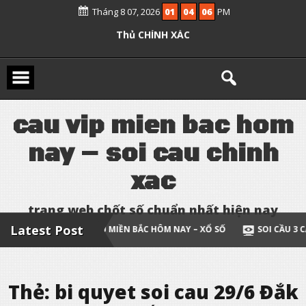
Miễn Phí Hôm Nay 100%
Skip
Tháng 8 07, 2026
01
04
07
PM
to
Soi Cầu 24h – Soi Cầu 247 – Soi Cầu Bạch
content
Thủ CHÍNH XÁC
Soi Cau Mb Rong Bach Kim
Giờ Vàng Chốt Số Miền Bắc Hôm Nay –
Xổ Số 666
c
a
u
v
i
p
m
i
e
n
b
a
c
h
o
m
n
a
y
–
s
o
i
c
a
u
c
h
i
n
h
x
a
c
t
r
a
n
g
w
e
b
c
h
ố
t
s
ố
c
h
u
ẩ
n
n
h
ấ
t
h
i
ệ
n
n
a
y
Latest Post
ẦU BẠCH THỦ MIỀN BẮC HÔM NAY – XỔ SỐ
SOI CẦU 3 CÀNG 3 MIỀN
Thẻ:
bi quyet soi cau 29/6 Đắk