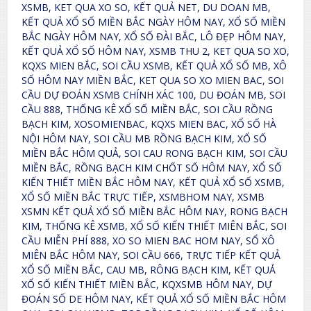
XSMB, KET QUA XO SO, KẾT QUẢ NET, DU DOAN MB,
KẾT QUẢ XỔ SỐ MIỀN BẮC NGÀY HÔM NAY, XỔ SỐ MIỀN
BẮC NGÀY HÔM NAY, XỔ SỐ ĐÀI BẮC, LÔ ĐẸP HÔM NAY,
KẾT QUẢ XỔ SỐ HÔM NAY, XSMB THU 2, KET QUA SO XO,
KQXS MIEN BẮC, SOI CẦU XSMB, KẾT QUẢ XỔ SỐ MB, XÔ
SỐ HÔM NAY MIỀN BẮC, KET QUA SO XO MIEN BAC, SOI
CẦU DỰ ĐOÁN XSMB CHÍNH XÁC 100, DU ĐOÁN MB, SOI
CẦU 888, THỐNG KÊ XỔ SỐ MIỀN BẮC, SOI CẦU RỒNG
BẠCH KIM, XOSOMIENBAC, KQXS MIEN BAC, XỔ SỐ HÀ
NỘI HÔM NAY, SOI CẦU MB RỒNG BẠCH KIM, XỔ SỐ
MIỀN BẮC HÔM QUẢ, SOI CAU RONG BẠCH KIM, SOI CẦU
MIỀN BẮC, RỒNG BẠCH KIM CHỐT SỐ HÔM NAY, XỔ SỐ
KIẾN THIẾT MIỀN BẮC HÔM NAY, KẾT QUẢ XỔ SỐ XSMB,
XỔ SỐ MIỀN BẮC TRỰC TIẾP, XSMBHOM NAY, XSMB
XSMN KẾT QUẢ XỔ SỐ MIỀN BẮC HÔM NAY, RONG BẠCH
KIM, THỐNG KÊ XSMB, XỔ SỐ KIẾN THIẾT MIÊN BẮC, SOI
CẦU MIỄN PHÍ 888, XO SO MIEN BAC HOM NAY, SỔ XÔ
MIÊN BẮC HÔM NAY, SOI CẦU 666, TRỰC TIẾP KẾT QUẢ
XỔ SỐ MIỀN BẮC, CAU MB, RÔNG BẠCH KIM, KẾT QUẢ
XỔ SỐ KIẾN THIẾT MIỀN BẮC, KQXSMB HÔM NAY, DỰ
ĐOÁN SỐ DE HÔM NAY, KẾT QUẢ XỔ SỐ MIỀN BẮC HÔM