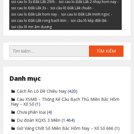
,
,
soi cau lo 3s Đắk Lắk 29/6
soi cau lo Đắk Lắk 2 nhay hom nay
,
,
soi cau lo Đắk Lắk 3s
soi cầu lô Đắk Lắk chuẩn
,
,
soi cau lo Đắk Lắk hom nay
soi cau lo Đắk Lắk minh ngoc
,
,
soi cau lo Đắk Lắk rong bach kim
soi cầu lô kép đắk lắk
soi cầu lô mn âm dương
Tìm
kiếm
cho:
Danh mục
Cách Ăn Lô Đề Chiều Nay
(420)
Cau XSMB – Thống Kê Cầu Bạch Thủ Miền Bắc Hôm
Nay – Xổ Số
(1)
Chưa phân loại
(4)
Dự đoán KQXS 3 Miền
(1.464)
Giờ Vàng Chốt Số Miền Bắc Hôm Nay – Xổ Số 666
(1)