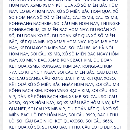
HÔM NAY, XSMB XSMN KẾT QUẢ XỐ SỐ MIỀN BẮC HÔM
NAY, LO ĐEP HOM NAY, XỔ SỐ MIỀN BẮC HOM QUA, XỔ
SO HOM NAY, SÔ XÔ MIÊN BÂC, CÂU XSMB, CAU XS MB,
RONGVANG BACHKIM, SOI CẦU MB HOM NAY, THONGKE
RONGBACHKIM, XS MIÊN BAC HOM NAY, DU ĐOÁN XỔ
SỐ, DU DOAN XO SỐ, DU DOAN KẾT QUẢ XỔ SỐ MIỀN
BẮC, KẾT QUA MB, KQ XSMB HOM NAY, KQ XS MB HOM
NAY, KETQUAXOSO MIENBAC, SOI CÂU 88, XS HÀ NỘI
HOM NAY, SOI CẦU XS MB, XÔ SÔ MIÊN BĂC NGAY HÔM
NAY, XO MIEN BẮC, XSMB RONGBACHKIM, DU ĐOAN
KET QUA XSMB, RONGBACHKIM 247, RONGBACHKIM
777, LO KHUNG 1 NGAY, SOI CAU MIEN BẮC, CAU LOTO,
SOI CAU 3CANG, CẦU RÔNG BACH KIM, KETQUA XOSO,
KẾT QUẢ XỔ SỐ MIÊN BẮC NGÀY HÔM NAY, SOI CÂU MB
RÔNG BACH KIM, RONG VANG BẠCH KIM, SOI CÂU 4 SO
VIP, DÀN ĐỀ RỒNG BẠCH KIM, XS MB SOI CAU, SOI CAU
XOSO, KQ XS HÔM NAY, KQ XS MIỀN BẮC HÔM NAY, KẾT
QUANET, SOI CAU XS MB VIP, DU ĐOÁN KẾT QUẢ XỔ SỐ
MIỀN BẮC, LÔ DEP HÔM NAY, SOI CÂU 9999, BACH THU
LÔ, SOI CẦU BAC NHO, KET QUAXOSO, SOI CÂU 6666,
KET QUA XÔ SỐ, SOI CẦU BẠCH THU, CẦU LOTO ĐẸP, SOI