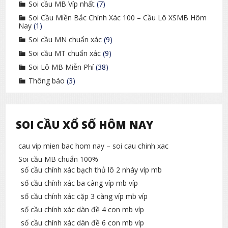
Soi cầu MB Víp nhất
(7)
Soi Cầu Miền Bắc Chính Xác 100 – Cầu Lô XSMB Hôm
Nay
(1)
Soi cầu MN chuẩn xác
(9)
Soi cầu MT chuẩn xác
(9)
Soi Lô MB Miễn Phí
(38)
Thông báo
(3)
SOI CẦU XỔ SỐ HÔM NAY
cau vip mien bac hom nay – soi cau chinh xac
Soi cầu MB chuẩn 100%
số cầu chính xác bạch thủ lô 2 nháy víp mb
số cầu chính xác ba càng víp mb víp
số cầu chính xác cặp 3 càng víp mb víp
số cầu chính xác dàn đề 4 con mb víp
số cầu chính xác dàn đề 6 con mb víp