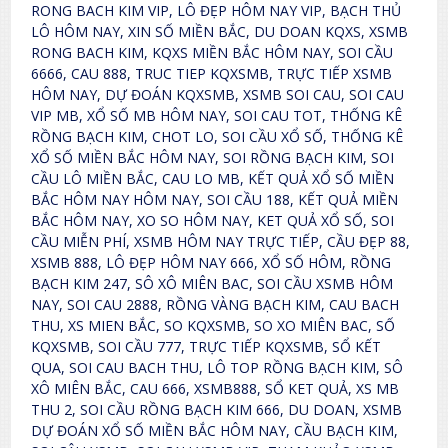
RONG BACH KIM VIP, LÔ ĐẸP HÔM NAY VIP, BẠCH THỦ
LÔ HÔM NAY, XIN SỐ MIỀN BẮC, DU DOAN KQXS, XSMB
RONG BACH KIM, KQXS MIỀN BẮC HÔM NAY, SOI CẦU
6666, CAU 888, TRUC TIEP KQXSMB, TRỰC TIẾP XSMB
HÔM NAY, DỰ ĐOÁN KQXSMB, XSMB SOI CAU, SOI CAU
VIP MB, XỔ SỐ MB HÔM NAY, SOI CAU TOT, THỐNG KÊ
RỒNG BẠCH KIM, CHOT LO, SOI CẦU XỔ SỐ, THỐNG KÊ
XỔ SỐ MIỀN BẮC HÔM NAY, SOI RỒNG BẠCH KIM, SOI
CẦU LÔ MIỀN BẮC, CAU LO MB, KẾT QUẢ XỔ SỐ MIỀN
BẮC HÔM NAY HÔM NAY, SOI CẦU 188, KẾT QUẢ MIỀN
BẮC HÔM NAY, XO SO HÔM NAY, KET QUẢ XỔ SỐ, SOI
CẦU MIỄN PHÍ, XSMB HÔM NAY TRỰC TIẾP, CẦU ĐẸP 88,
XSMB 888, LÔ ĐẸP HÔM NAY 666, XỔ SỐ HÔM, RỒNG
BẠCH KIM 247, SÔ XÔ MIÊN BAC, SOI CẦU XSMB HÔM
NAY, SOI CAU 2888, RỒNG VÀNG BẠCH KIM, CAU BACH
THU, XS MIEN BẮC, SO KQXSMB, SO XO MIÊN BAC, SỐ
KQXSMB, SOI CẦU 777, TRỰC TIẾP KQXSMB, SỔ KẾT
QUA, SOI CAU BACH THU, LÔ TOP RỒNG BẠCH KIM, SÔ
XÔ MIÊN BẮC, CAU 666, XSMB888, SỔ KET QUẢ, XS MB
THU 2, SOI CẦU RỒNG BẠCH KIM 666, DU DOAN, XSMB
DỰ ĐOÁN XỔ SỐ MIỀN BẮC HÔM NAY, CẦU BẠCH KIM,