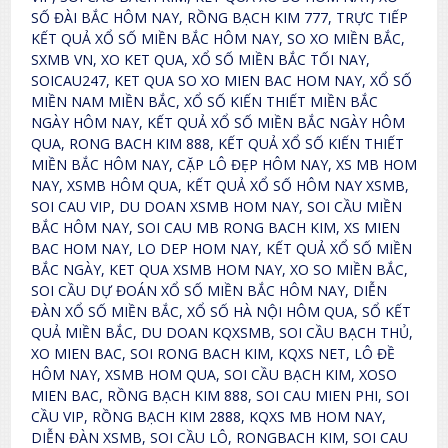
SỐ ĐÀI BẮC HÔM NAY, RỒNG BẠCH KIM 777, TRỰC TIẾP
KẾT QUẢ XỔ SỐ MIỀN BẮC HÔM NAY, SO XO MIỀN BẮC,
SXMB VN, XO KET QUA, XỔ SỐ MIỀN BẮC TỐI NAY,
SOICAU247, KET QUA SO XO MIEN BAC HOM NAY, XỔ SỐ
MIỀN NAM MIỀN BẮC, XỔ SỐ KIẾN THIẾT MIỀN BẮC
NGÀY HÔM NAY, KẾT QUẢ XỔ SỐ MIỀN BẮC NGÀY HÔM
QUA, RONG BACH KIM 888, KẾT QUẢ XỔ SỐ KIẾN THIẾT
MIỀN BẮC HÔM NAY, CẶP LÔ ĐẸP HÔM NAY, XS MB HOM
NAY, XSMB HÔM QUA, KẾT QUẢ XỔ SỐ HÔM NAY XSMB,
SOI CAU VIP, DU DOAN XSMB HOM NAY, SOI CẦU MIỀN
BẮC HÔM NAY, SOI CAU MB RONG BACH KIM, XS MIEN
BAC HOM NAY, LO DEP HOM NAY, KẾT QUẢ XỔ SỐ MIỀN
BẮC NGÀY, KET QUA XSMB HOM NAY, XO SO MIỀN BẮC,
SOI CẦU DỰ ĐOÁN XỔ SỐ MIỀN BẮC HÔM NAY, DIỄN
ĐÀN XỔ SỐ MIỀN BẮC, XỔ SỐ HÀ NỘI HÔM QUA, SỔ KẾT
QUẢ MIỀN BẮC, DU DOAN KQXSMB, SOI CẦU BẠCH THỦ,
XO MIEN BAC, SOI RONG BACH KIM, KQXS NET, LÔ ĐỀ
HÔM NAY, XSMB HOM QUA, SOI CẦU BẠCH KIM, XOSO
MIEN BAC, RỒNG BẠCH KIM 888, SOI CAU MIEN PHI, SOI
CẦU VIP, RỒNG BẠCH KIM 2888, KQXS MB HOM NAY,
DIỄN ĐÀN XSMB, SOI CẦU LÔ, RONGBACH KIM, SOI CAU