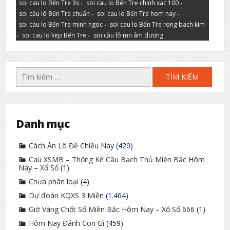
,
,
soi cau lo Bến Tre 3s
soi cau lo Bến Tre chinh xac 100
,
,
soi cầu lô Bến Tre chuẩn
soi cau lo Bến Tre hom nay
,
soi cau lo Bến Tre minh ngoc
soi cau lo Bến Tre rong bach kim
,
,
soi cau lo kep Bến Tre
soi cầu lô mn âm dương
Tìm
kiếm
cho:
Danh mục
Cách Ăn Lô Đề Chiều Nay
(420)
Cau XSMB – Thống Kê Cầu Bạch Thủ Miền Bắc Hôm
Nay – Xổ Số
(1)
Chưa phân loại
(4)
Dự đoán KQXS 3 Miền
(1.464)
Giờ Vàng Chốt Số Miền Bắc Hôm Nay – Xổ Số 666
(1)
Hôm Nay Đánh Con Gì
(459)