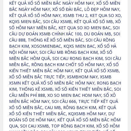
KẾT QUẢ XỔ SỐ MIỀN BẮC NGÀY HÔM NAY, XỔ SỐ MIỀN
BẮC NGÀY HÔM NAY, XỔ SỐ ĐÀI BẮC, LÔ ĐẸP HÔM NAY,
KẾT QUẢ XỔ SỐ HÔM NAY, XSMB THU 2, KET QUA SO XO,
KQXS MIEN BẮC, SOI CẦU XSMB, KẾT QUẢ XỔ SỐ MB, XÔ
SỐ HÔM NAY MIỀN BẮC, KET QUA SO XO MIEN BAC, SOI
CẦU DỰ ĐOÁN XSMB CHÍNH XÁC 100, DU ĐOÁN MB, SOI
CẦU 888, THỐNG KÊ XỔ SỐ MIỀN BẮC, SOI CẦU RỒNG
BẠCH KIM, XOSOMIENBAC, KQXS MIEN BAC, XỔ SỐ HÀ
NỘI HÔM NAY, SOI CẦU MB RỒNG BẠCH KIM, XỔ SỐ
MIỀN BẮC HÔM QUẢ, SOI CAU RONG BẠCH KIM, SOI CẦU
MIỀN BẮC, RỒNG BẠCH KIM CHỐT SỐ HÔM NAY, XỔ SỐ
KIẾN THIẾT MIỀN BẮC HÔM NAY, KẾT QUẢ XỔ SỐ XSMB,
XỔ SỐ MIỀN BẮC TRỰC TIẾP, XSMBHOM NAY, XSMB
XSMN KẾT QUẢ XỔ SỐ MIỀN BẮC HÔM NAY, RONG BẠCH
KIM, THỐNG KÊ XSMB, XỔ SỐ KIẾN THIẾT MIÊN BẮC, SOI
CẦU MIỄN PHÍ 888, XO SO MIEN BAC HOM NAY, SỔ XÔ
MIÊN BẮC HÔM NAY, SOI CẦU 666, TRỰC TIẾP KẾT QUẢ
XỔ SỐ MIỀN BẮC, CAU MB, RÔNG BẠCH KIM, KẾT QUẢ
XỔ SỐ KIẾN THIẾT MIỀN BẮC, KQXSMB HÔM NAY, DỰ
ĐOÁN SỐ DE HÔM NAY, KẾT QUẢ XỔ SỐ MIỀN BẮC HÔM
QUA, SOI CAU XSMB, TOP RỒNG BẠCH KIM, XỔ SỐ HÔM