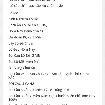
số cầu chính xác cặp xíu chủ mt víp
Sổ Mơ
Kinh Nghiệm Lô Đề
Cách Ăn Lô Đề Chiều Nay
Hôm Nay Đánh Con Gì
Dự đoán KQXS 3 Miền
Lấy Số Đề Chuẩn
Lô Đẹp Hôm Nay
Soi Cầu Lô Đề XSMB
Soi Lô MB Miễn Phí
Gio Vang Chot So
Soi Cầu 24h – Soi Cầu 247 – Soi Cầu Bạch Thủ CHÍNH
XÁC
SOI CẦU 3 CÀNG
Soi Cầu 3 Càng 3 Miền Tỷ Lệ Trúng 99%
Soi Cầu 3 Càng Miền Nam Cực Chuẩn Miễn Phí Hôm Nay
100%