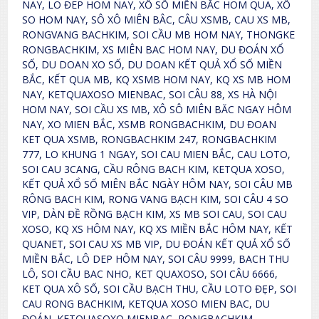
NAY, LO ĐEP HOM NAY, XỔ SỐ MIỀN BẮC HOM QUA, XỔ
SO HOM NAY, SÔ XÔ MIÊN BÂC, CÂU XSMB, CAU XS MB,
RONGVANG BACHKIM, SOI CẦU MB HOM NAY, THONGKE
RONGBACHKIM, XS MIÊN BAC HOM NAY, DU ĐOÁN XỔ
SỐ, DU DOAN XO SỐ, DU DOAN KẾT QUẢ XỔ SỐ MIỀN
BẮC, KẾT QUA MB, KQ XSMB HOM NAY, KQ XS MB HOM
NAY, KETQUAXOSO MIENBAC, SOI CÂU 88, XS HÀ NỘI
HOM NAY, SOI CẦU XS MB, XÔ SÔ MIÊN BĂC NGAY HÔM
NAY, XO MIEN BẮC, XSMB RONGBACHKIM, DU ĐOAN
KET QUA XSMB, RONGBACHKIM 247, RONGBACHKIM
777, LO KHUNG 1 NGAY, SOI CAU MIEN BẮC, CAU LOTO,
SOI CAU 3CANG, CẦU RÔNG BACH KIM, KETQUA XOSO,
KẾT QUẢ XỔ SỐ MIÊN BẮC NGÀY HÔM NAY, SOI CÂU MB
RÔNG BACH KIM, RONG VANG BẠCH KIM, SOI CÂU 4 SO
VIP, DÀN ĐỀ RỒNG BẠCH KIM, XS MB SOI CAU, SOI CAU
XOSO, KQ XS HÔM NAY, KQ XS MIỀN BẮC HÔM NAY, KẾT
QUANET, SOI CAU XS MB VIP, DU ĐOÁN KẾT QUẢ XỔ SỐ
MIỀN BẮC, LÔ DEP HÔM NAY, SOI CÂU 9999, BACH THU
LÔ, SOI CẦU BAC NHO, KET QUAXOSO, SOI CÂU 6666,
KET QUA XÔ SỐ, SOI CẦU BẠCH THU, CẦU LOTO ĐẸP, SOI
CAU RONG BACHKIM, KETQUA XOSO MIEN BAC, DU
ĐOÁN, KETQUASOXO MIENBAC, RONGBACHKIM