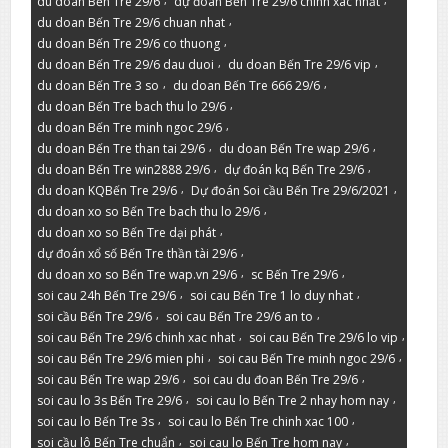
du doan Bến Tre 29/6
dự đoán Bến Tre 29/6 chính xác nhất
,
du doan Bến Tre 29/6 chuan nhat
,
du doan Bến Tre 29/6 co thuong
,
,
du doan Bến Tre 29/6 dau duoi
du doan Bến Tre 29/6 vip
,
,
du doan Bến Tre 3 so
du doan Bến Tre 666 29/6
,
du doan Bến Tre bach thu lo 29/6
,
du doan Bến Tre minh ngoc 29/6
,
,
du doan Bến Tre than tai 29/6
du doan Bến Tre wap 29/6
,
,
du doan Bến Tre win2888 29/6
dự đoán kq Bến Tre 29/6
,
,
du doan KQBến Tre 29/6
Dự đoán Soi cầu Bến Tre 29/6/2021
,
du doan xo so Bến Tre bach thu lo 29/6
,
du doan xo so Bến Tre dại phát
,
dự đoán xổ số Bến Tre thần tài 29/6
,
,
du doan xo so Bến Tre wap.vn 29/6
sc Bến Tre 29/6
,
,
soi cau 24h Bến Tre 29/6
soi cau Bến Tre 1 lo duy nhat
,
,
soi cầu Bến Tre 29/6
soi cau Bến Tre 29/6 an to
,
,
soi cau Bến Tre 29/6 chinh xac nhat
soi cau Bến Tre 29/6 lo vip
,
,
soi cau Bến Tre 29/6 mien phi
soi cau Bến Tre minh ngoc 29/6
,
,
soi cau Bến Tre wap 29/6
soi cau du đoan Bến Tre 29/6
,
,
soi cau lo 3s Bến Tre 29/6
soi cau lo Bến Tre 2 nhay hom nay
,
,
soi cau lo Bến Tre 3s
soi cau lo Bến Tre chinh xac 100
,
,
soi cầu lô Bến Tre chuẩn
soi cau lo Bến Tre hom nay