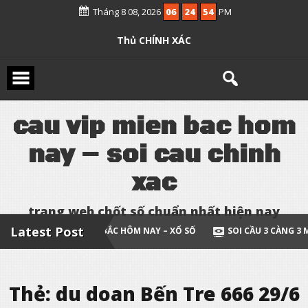
Skip
Miễn Phí Hôm Nay 100%
Tháng 8 08, 2026
06
24
55
PM
to
content
Soi Cầu 24h – Soi Cầu 247 – Soi Cầu Bạch
Thủ CHÍNH XÁC
Soi Cau Mb Rong Bach Kim
Giờ Vàng Chốt Số Miền Bắc Hôm Nay –
Xổ Số 666
c
a
u
v
i
p
m
i
e
n
b
a
c
h
o
m
n
a
y
–
s
o
i
c
a
u
c
h
i
n
h
x
a
c
t
r
a
n
g
w
e
b
c
h
ố
t
s
ố
c
h
u
ẩ
n
n
h
ấ
t
h
i
ệ
n
n
a
y
Latest Post
 THỦ MIỀN BẮC HÔM NAY – XỔ SỐ
SOI CẦU 3 CÀNG 3 MIỀN TỶ LỆ 
Thẻ:
du doan Bến Tre 666 29/6