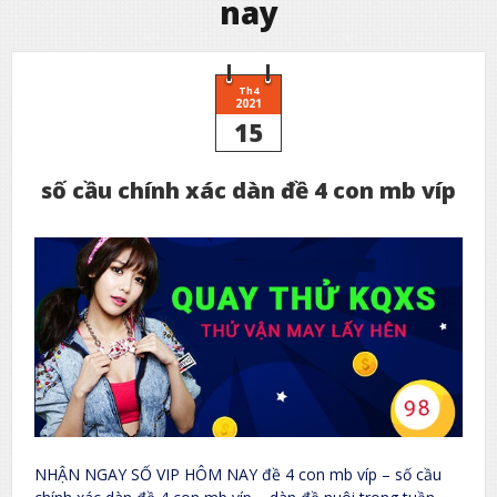
nay
Th4
2021
15
số cầu chính xác dàn đề 4 con mb víp
NHẬN NGAY SỐ VIP HÔM NAY đề 4 con mb víp – số cầu