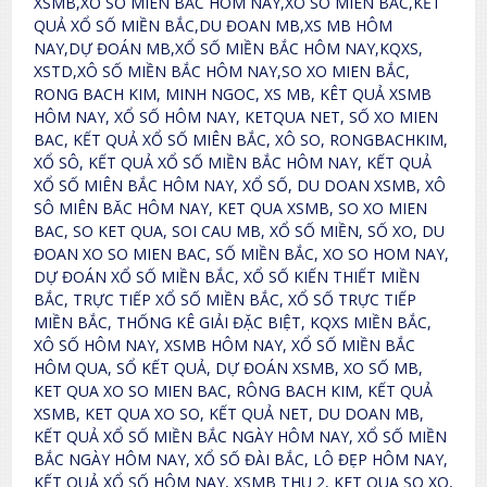
XSMB,XỔ SỐ MIÊN BẮC HÔM NAY,XÔ SÔ MIÊN BĂC,KẾT
QUẢ XỔ SỐ MIỀN BẮC,DU ĐOAN MB,XS MB HÔM
NAY,DỰ ĐOÁN MB,XỔ SỐ MIỀN BẮC HÔM NAY,KQXS,
XSTD,XÔ SỐ MIỀN BẮC HÔM NAY,SO XO MIEN BẮC,
RONG BACH KIM, MINH NGOC, XS MB, KÊT QUẢ XSMB
HÔM NAY, XỔ SỐ HÔM NAY, KETQUA NET, SỐ XO MIEN
BAC, KẾT QUẢ XỔ SỐ MIÊN BẮC, XÔ SO, RONGBACHKIM,
XỔ SÔ, KẾT QUẢ XỔ SỐ MIỀN BẮC HÔM NAY, KẾT QUẢ
XỔ SỐ MIÊN BẮC HÔM NAY, XỔ SỐ, DU DOAN XSMB, XÔ
SÔ MIÊN BĂC HÔM NAY, KET QUA XSMB, SO XO MIEN
BAC, SO KET QUA, SOI CAU MB, XỔ SỐ MIỀN, SỐ XO, DU
ĐOAN XO SO MIEN BAC, SỐ MIỀN BẮC, XO SO HOM NAY,
DỰ ĐOÁN XỔ SỐ MIỀN BẮC, XỔ SỐ KIẾN THIẾT MIỀN
BẮC, TRỰC TIẾP XỔ SỐ MIỀN BẮC, XỔ SỐ TRỰC TIẾP
MIỀN BẮC, THỐNG KÊ GIẢI ĐẶC BIỆT, KQXS MIỀN BẮC,
XÔ SỐ HÔM NAY, XSMB HÔM NAY, XỔ SỐ MIỀN BẮC
HÔM QUA, SỔ KẾT QUẢ, DỰ ĐOÁN XSMB, XO SỐ MB,
KET QUA XO SO MIEN BAC, RÔNG BACH KIM, KẾT QUẢ
XSMB, KET QUA XO SO, KẾT QUẢ NET, DU DOAN MB,
KẾT QUẢ XỔ SỐ MIỀN BẮC NGÀY HÔM NAY, XỔ SỐ MIỀN
BẮC NGÀY HÔM NAY, XỔ SỐ ĐÀI BẮC, LÔ ĐẸP HÔM NAY,
KẾT QUẢ XỔ SỐ HÔM NAY, XSMB THU 2, KET QUA SO XO,