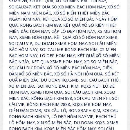
SXMB VN, XO KET QUA, XỔ SỐ MIỀN BẮC TỐI NAY,
SOICAU247, KET QUA SO XO MIEN BAC HOM NAY, XỔ SỐ
MIỀN NAM MIỀN BẮC, XỔ SỐ KIẾN THIẾT MIỀN BẮC
NGÀY HÔM NAY, KẾT QUẢ XỔ SỐ MIỀN BẮC NGÀY HÔM
QUA, RONG BACH KIM 888, KẾT QUẢ XỔ SỐ KIẾN THIẾT
MIỀN BẮC HÔM NAY, CẶP LÔ ĐẸP HÔM NAY, XS MB HOM
NAY, XSMB HÔM QUA, KẾT QUẢ XỔ SỐ HÔM NAY XSMB,
SOI CAU VIP, DU DOAN XSMB HOM NAY, SOI CẦU MIỀN
BẮC HÔM NAY, SOI CAU MB RONG BACH KIM, XS MIEN
BAC HOM NAY, LO DEP HOM NAY, KẾT QUẢ XỔ SỐ MIỀN
BẮC NGÀY, KET QUA XSMB HOM NAY, XO SO MIỀN BẮC,
SOI CẦU DỰ ĐOÁN XỔ SỐ MIỀN BẮC HÔM NAY, DIỄN
ĐÀN XỔ SỐ MIỀN BẮC, XỔ SỐ HÀ NỘI HÔM QUA, SỔ KẾT
QUẢ MIỀN BẮC, DU DOAN KQXSMB, SOI CẦU BẠCH THỦ,
XO MIEN BAC, SOI RONG BACH KIM, KQXS NET, LÔ ĐỀ
HÔM NAY, XSMB HOM QUA, SOI CẦU BẠCH KIM, XOSO
MIEN BAC, RỒNG BẠCH KIM 888, SOI CAU MIEN PHI, SOI
CẦU VIP, RỒNG BẠCH KIM 2888, KQXS MB HOM NAY,
DIỄN ĐÀN XSMB, SOI CẦU LÔ, RONGBACH KIM, SOI CAU
RONG BACH KIM VIP, LÔ ĐẸP HÔM NAY VIP, BẠCH THỦ
LÔ HÔM NAY, XIN SỐ MIỀN BẮC, DU DOAN KQXS, XSMB
RONG BACH KIM, KQXS MIỀN BẮC HÔM NAY, SOI CẦU