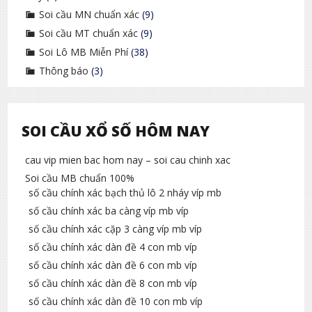
Soi cầu MN chuẩn xác
(9)
Soi cầu MT chuẩn xác
(9)
Soi Lô MB Miễn Phí
(38)
Thông báo
(3)
SOI CẦU XỔ SỐ HÔM NAY
cau vip mien bac hom nay – soi cau chinh xac
Soi cầu MB chuẩn 100%
số cầu chính xác bạch thủ lô 2 nháy víp mb
số cầu chính xác ba càng víp mb víp
số cầu chính xác cặp 3 càng víp mb víp
số cầu chính xác dàn đề 4 con mb víp
số cầu chính xác dàn đề 6 con mb víp
số cầu chính xác dàn đề 8 con mb víp
số cầu chính xác dàn đề 10 con mb víp