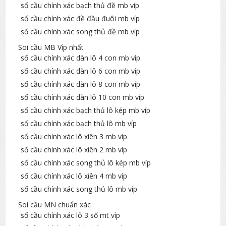
số cầu chính xác bạch thủ đề mb víp
số cầu chính xác đề đầu đuôi mb víp
số cầu chính xác song thủ đề mb víp
Soi cầu MB Víp nhất
số cầu chính xác dàn lô 4 con mb víp
số cầu chính xác dàn lô 6 con mb víp
số cầu chính xác dàn lô 8 con mb víp
số cầu chính xác dàn lô 10 con mb víp
số cầu chính xác bạch thủ lô kép mb víp
số cầu chính xác bạch thủ lô mb víp
số cầu chính xác lô xiên 3 mb víp
số cầu chính xác lô xiên 2 mb víp
số cầu chính xác song thủ lô kép mb víp
số cầu chính xác lô xiên 4 mb víp
số cầu chính xác song thủ lô mb víp
Soi cầu MN chuẩn xác
số cầu chính xác lô 3 số mt víp