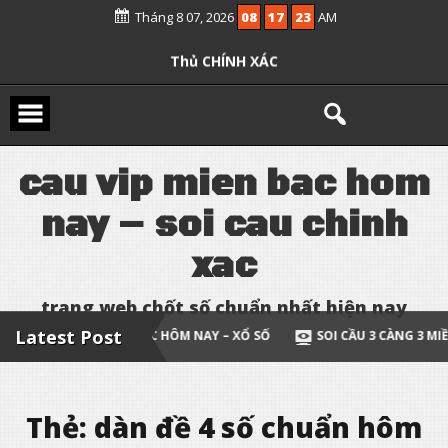
Skip
Miễn Phí Hôm Nay 100%
Tháng 8 07, 2026
08
17
24
AM
to
content
Soi Cầu 24h – Soi Cầu 247 – Soi Cầu Bạch
Thủ CHÍNH XÁC
Soi Cau Mb Rong Bach Kim
Giờ Vàng Chốt Số Miền Bắc Hôm Nay –
Xổ Số 666
c
a
u
v
i
p
m
i
e
n
b
a
c
h
o
m
n
a
y
–
s
o
i
c
a
u
c
h
i
n
h
x
a
c
t
r
a
n
g
w
e
b
c
h
ố
t
s
ố
c
h
u
ẩ
n
n
h
ấ
t
h
i
ệ
n
n
a
y
Latest Post
 MIỀN BẮC HÔM NAY – XỔ SỐ
SOI CẦU 3 CÀNG 3 MIỀN TỶ LỆ TRÚN
Thẻ:
dàn đề 4 số chuẩn hôm