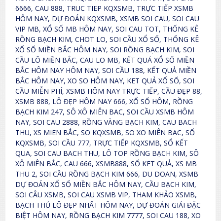
6666, CAU 888, TRUC TIEP KQXSMB, TRỰC TIẾP XSMB
HÔM NAY, DỰ ĐOÁN KQXSMB, XSMB SOI CAU, SOI CAU
VIP MB, XỔ SỐ MB HÔM NAY, SOI CAU TOT, THỐNG KÊ
RỒNG BẠCH KIM, CHOT LO, SOI CẦU XỔ SỐ, THỐNG KÊ
XỔ SỐ MIỀN BẮC HÔM NAY, SOI RỒNG BẠCH KIM, SOI
CẦU LÔ MIỀN BẮC, CAU LO MB, KẾT QUẢ XỔ SỐ MIỀN
BẮC HÔM NAY HÔM NAY, SOI CẦU 188, KẾT QUẢ MIỀN
BẮC HÔM NAY, XO SO HÔM NAY, KET QUẢ XỔ SỐ, SOI
CẦU MIỄN PHÍ, XSMB HÔM NAY TRỰC TIẾP, CẦU ĐẸP 88,
XSMB 888, LÔ ĐẸP HÔM NAY 666, XỔ SỐ HÔM, RỒNG
BẠCH KIM 247, SÔ XÔ MIÊN BAC, SOI CẦU XSMB HÔM
NAY, SOI CAU 2888, RỒNG VÀNG BẠCH KIM, CAU BACH
THU, XS MIEN BẮC, SO KQXSMB, SO XO MIÊN BAC, SỐ
KQXSMB, SOI CẦU 777, TRỰC TIẾP KQXSMB, SỔ KẾT
QUA, SOI CAU BACH THU, LÔ TOP RỒNG BẠCH KIM, SÔ
XÔ MIÊN BẮC, CAU 666, XSMB888, SỔ KET QUẢ, XS MB
THU 2, SOI CẦU RỒNG BẠCH KIM 666, DU DOAN, XSMB
DỰ ĐOÁN XỔ SỐ MIỀN BẮC HÔM NAY, CẦU BẠCH KIM,
SOI CÂU XSMB, SOI CAU XSMB VIP, THAM KHẢO XSMB,
BẠCH THỦ LÔ ĐẸP NHẤT HÔM NAY, DỰ ĐOÁN GIẢI ĐẶC
BIỆT HÔM NAY, RỒNG BẠCH KIM 7777, SOI CAU 188, XO