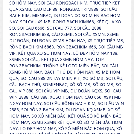
SỐ HÔM NAY, SOI CAU RONGBACHKIM, TRUC TIEP KET
QUA XSMB, CAU DEP 88, RONGBACHKIM888, SOI CẦU
BACH KIM, MIENBAC, DU DOAN XO SO MIEN BAC HOM
NAY, SOI CAU XS MB, RONG BACH KIM666, KẾT QUA XO
SO, SOI CAU 6666, SOI CAU 777, SOI CẦU 2888,
RONGBACHKIM 888, CẦU XSMB, SOI CẦU XSMN, XSMB
DỰ ĐOÁN, DU ĐOAN XSMB HOM NAY, XS TRỰC TIẾP MB,
RỒNG BẠCH KIM 6868, RONGBACHKIM 666, SOI CẦU MB
VIP, KẾT QUA XO SO HOM NAY, LÔ ĐẸP HÔM NAY 188,
XSMB SOI CẦU, KET QUA XSMB HÔM NAY, TOP
RONGBACHKIM, THỐNG KÊ LOTO MIỀN BẮC, SOI CÂU
XSMB HÔM NAY, BẠCH THỦ DE HÔM NAY, XS MB HOM
QUA, SOI CAU 888 2NHAY MIEN PHI, XO SÔ MB, SOI CÂU,
CẦU BẠCH THỦ, SOMIENBAC, XÔ SỐ MB, SỐ XO MB, SOI
CAU VIP 888, SOI CẦU VIP MB, DỰ ĐOÁN KQXS, SOI CAU
WIN 2888, CẦU 888, XOSO HOM NAY, CẦU 666, XSKTMB
NGÀY HÔM NAY, SOI CÂU RÔNG BACH KIM, SOI CẦU WIN
2888, SOI RÔNG BACH KIM, DU DOAN KQ XSMB, XO SỐ
HOM NAY, SO XÔ MIÊN BẮC, KẾT QUẢ SỔ XÔ MIÊN BẮC
HÔM NAY, XSMB XSMN KẾT QUẢ XỐ SỐ MIỀN BẮC HÔM
NAY, LO ĐEP HOM NAY, XỔ SỐ MIỀN BẮC HOM QUA, XỔ