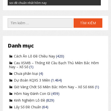
soi đề chuẩn nhất hôm nay
Tìm
kiếm
cho:
Danh mục
Cách Ăn Lô Đề Chiều Nay
(420)
Cau XSMB – Thống Kê Cầu Bạch Thủ Miền Bắc Hôm
Nay – Xổ Số
(1)
Chưa phân loại
(4)
Dự đoán KQXS 3 Miền
(1.464)
Giờ Vàng Chốt Số Miền Bắc Hôm Nay – Xổ Số 666
(1)
Hôm Nay Đánh Con Gì
(459)
Kinh Nghiệm Lô Đề
(829)
Lấy Số Đề Chuẩn
(64)