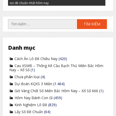
soi đề chuẩn nhất hôm nay
Tìm
kiếm
cho:
Danh mục
Cách Ăn Lô Đề Chiều Nay
(420)
Cau XSMB – Thống Kê Cầu Bạch Thủ Miền Bắc Hôm
Nay – Xổ Số
(1)
Chưa phân loại
(4)
Dự đoán KQXS 3 Miền
(1.464)
Giờ Vàng Chốt Số Miền Bắc Hôm Nay – Xổ Số 666
(1)
Hôm Nay Đánh Con Gì
(459)
Kinh Nghiệm Lô Đề
(829)
Lấy Số Đề Chuẩn
(64)