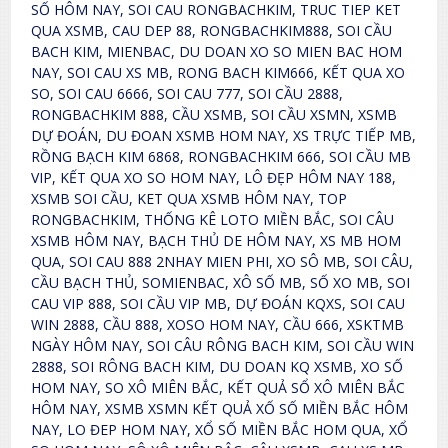
SỐ HÔM NAY, SOI CAU RONGBACHKIM, TRUC TIEP KET
QUA XSMB, CAU DEP 88, RONGBACHKIM888, SOI CẦU
BACH KIM, MIENBAC, DU DOAN XO SO MIEN BAC HOM
NAY, SOI CAU XS MB, RONG BACH KIM666, KẾT QUA XO
SO, SOI CAU 6666, SOI CAU 777, SOI CẦU 2888,
RONGBACHKIM 888, CẦU XSMB, SOI CẦU XSMN, XSMB
DỰ ĐOÁN, DU ĐOAN XSMB HOM NAY, XS TRỰC TIẾP MB,
RỒNG BẠCH KIM 6868, RONGBACHKIM 666, SOI CẦU MB
VIP, KẾT QUA XO SO HOM NAY, LÔ ĐẸP HÔM NAY 188,
XSMB SOI CẦU, KET QUA XSMB HÔM NAY, TOP
RONGBACHKIM, THỐNG KÊ LOTO MIỀN BẮC, SOI CÂU
XSMB HÔM NAY, BẠCH THỦ DE HÔM NAY, XS MB HOM
QUA, SOI CAU 888 2NHAY MIEN PHI, XO SÔ MB, SOI CÂU,
CẦU BẠCH THỦ, SOMIENBAC, XÔ SỐ MB, SỐ XO MB, SOI
CAU VIP 888, SOI CẦU VIP MB, DỰ ĐOÁN KQXS, SOI CAU
WIN 2888, CẦU 888, XOSO HOM NAY, CẦU 666, XSKTMB
NGÀY HÔM NAY, SOI CÂU RÔNG BACH KIM, SOI CẦU WIN
2888, SOI RÔNG BACH KIM, DU DOAN KQ XSMB, XO SỐ
HOM NAY, SO XÔ MIÊN BẮC, KẾT QUẢ SỔ XÔ MIÊN BẮC
HÔM NAY, XSMB XSMN KẾT QUẢ XỐ SỐ MIỀN BẮC HÔM
NAY, LO ĐEP HOM NAY, XỔ SỐ MIỀN BẮC HOM QUA, XỔ