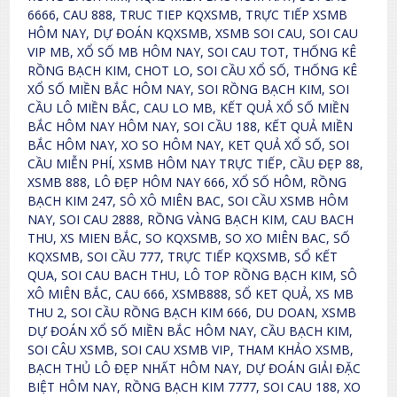
6666, CAU 888, TRUC TIEP KQXSMB, TRỰC TIẾP XSMB
HÔM NAY, DỰ ĐOÁN KQXSMB, XSMB SOI CAU, SOI CAU
VIP MB, XỔ SỐ MB HÔM NAY, SOI CAU TOT, THỐNG KÊ
RỒNG BẠCH KIM, CHOT LO, SOI CẦU XỔ SỐ, THỐNG KÊ
XỔ SỐ MIỀN BẮC HÔM NAY, SOI RỒNG BẠCH KIM, SOI
CẦU LÔ MIỀN BẮC, CAU LO MB, KẾT QUẢ XỔ SỐ MIỀN
BẮC HÔM NAY HÔM NAY, SOI CẦU 188, KẾT QUẢ MIỀN
BẮC HÔM NAY, XO SO HÔM NAY, KET QUẢ XỔ SỐ, SOI
CẦU MIỄN PHÍ, XSMB HÔM NAY TRỰC TIẾP, CẦU ĐẸP 88,
XSMB 888, LÔ ĐẸP HÔM NAY 666, XỔ SỐ HÔM, RỒNG
BẠCH KIM 247, SÔ XÔ MIÊN BAC, SOI CẦU XSMB HÔM
NAY, SOI CAU 2888, RỒNG VÀNG BẠCH KIM, CAU BACH
THU, XS MIEN BẮC, SO KQXSMB, SO XO MIÊN BAC, SỐ
KQXSMB, SOI CẦU 777, TRỰC TIẾP KQXSMB, SỔ KẾT
QUA, SOI CAU BACH THU, LÔ TOP RỒNG BẠCH KIM, SÔ
XÔ MIÊN BẮC, CAU 666, XSMB888, SỔ KET QUẢ, XS MB
THU 2, SOI CẦU RỒNG BẠCH KIM 666, DU DOAN, XSMB
DỰ ĐOÁN XỔ SỐ MIỀN BẮC HÔM NAY, CẦU BẠCH KIM,
SOI CÂU XSMB, SOI CAU XSMB VIP, THAM KHẢO XSMB,
BẠCH THỦ LÔ ĐẸP NHẤT HÔM NAY, DỰ ĐOÁN GIẢI ĐẶC
BIỆT HÔM NAY, RỒNG BẠCH KIM 7777, SOI CAU 188, XO