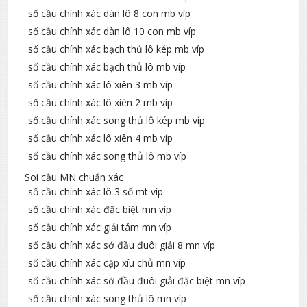
số cầu chính xác dàn lô 8 con mb víp
số cầu chính xác dàn lô 10 con mb víp
số cầu chính xác bạch thủ lô kép mb víp
số cầu chính xác bạch thủ lô mb víp
số cầu chính xác lô xiên 3 mb víp
số cầu chính xác lô xiên 2 mb víp
số cầu chính xác song thủ lô kép mb víp
số cầu chính xác lô xiên 4 mb víp
số cầu chính xác song thủ lô mb víp
Soi cầu MN chuẩn xác
số cầu chính xác lô 3 số mt víp
số cầu chính xác đặc biệt mn víp
số cầu chính xác giải tám mn víp
số cầu chính xác sớ đầu đuôi giải 8 mn víp
số cầu chính xác cặp xíu chủ mn víp
số cầu chính xác sớ đầu đuôi giải đặc biệt mn víp
số cầu chính xác song thủ lô mn víp