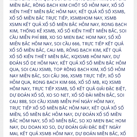
MIỀN BẮC, RỒNG BẠCH KIM CHỐT SỐ HÔM NAY, XỔ SỐ
KIẾN THIẾT MIỀN BẮC HÔM NAY, KẾT QUẢ XỔ SỐ XSMB,
XỔ SỐ MIỀN BẮC TRỰC TIẾP, XSMBHOM NAY, XSMB
XSMN KẾT QUẢ XỔ SỐ MIỀN BẮC HÔM NAY, RONG BẠCH
KIM, THỐNG KÊ XSMB, XỔ SỐ KIẾN THIẾT MIÊN BẮC, SOI
CẦU MIỄN PHÍ 888, XO SO MIEN BAC HOM NAY, SỔ XÔ
MIÊN BẮC HÔM NAY, SOI CẦU 666, TRỰC TIẾP KẾT QUẢ
XỔ SỐ MIỀN BẮC, CAU MB, RÔNG BẠCH KIM, KẾT QUẢ
XỔ SỐ KIẾN THIẾT MIỀN BẮC, KQXSMB HÔM NAY, DỰ
ĐOÁN SỐ DE HÔM NAY, KẾT QUẢ XỔ SỐ MIỀN BẮC HÔM
QUA, SOI CAU XSMB, TOP RỒNG BẠCH KIM, XỔ SỐ HÔM
NAY MIỀN BẮC, SOI CÂU 366, XSMB TRỰC TIẾP, XỔ SỐ
HÔM QUA, RONG BACH KIM 666, XỔ SỐ MB, KQ XSMB
HÔM NAY, TRỰC TIẾP XSMB, SỐ KẾT QUẢ GIẢI ĐẶC BIỆT,
DỰ ĐOÁN XỔ SỐ, XO SO NET, XỔ SỐ ĐÀI MIỀN BẮC, SOI
CAU 888, SOI CẦU XSMB MIỄN PHÍ NGÀY HÔM NAY,
TRỰC TIẾP XỔ SỐ MIỀN BẮC HÔM NAY, KẾT QUẢ XỔ SỐ
MIỀN, SỐ MIỀN BẮC HÔM NAY, DỰ ĐOÁN XỔ SỐ MIỀN
BẮC HÔM NAY, SỔ XÔ MIÊN BẮC, SO XO MIEN BAC HOM
NAY, DU DOAN XO SO, DỰ ĐOÁN GIẢI ĐẶC BIỆT NGÀY
MAI, KẾT QUẢ XSMB HÔM NAY, DỰ ĐOÁN MIỀN BẮC, XỔ