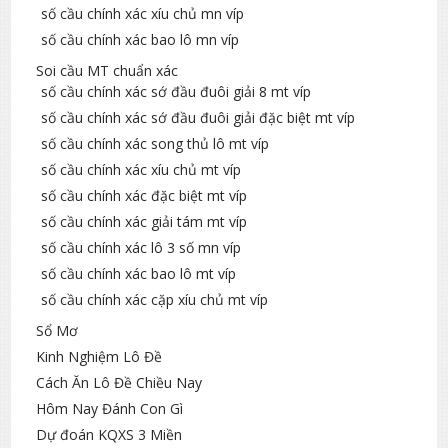
số cầu chính xác xíu chủ mn víp
số cầu chính xác bao lô mn víp
Soi cầu MT chuẩn xác
số cầu chính xác sớ đầu đuôi giải 8 mt víp
số cầu chính xác sớ đầu đuôi giải đặc biệt mt víp
số cầu chính xác song thủ lô mt víp
số cầu chính xác xíu chủ mt víp
số cầu chính xác đặc biệt mt víp
số cầu chính xác giải tám mt víp
số cầu chính xác lô 3 số mn víp
số cầu chính xác bao lô mt víp
số cầu chính xác cặp xíu chủ mt víp
Sổ Mơ
Kinh Nghiệm Lô Đề
Cách Ăn Lô Đề Chiều Nay
Hôm Nay Đánh Con Gì
Dự đoán KQXS 3 Miền