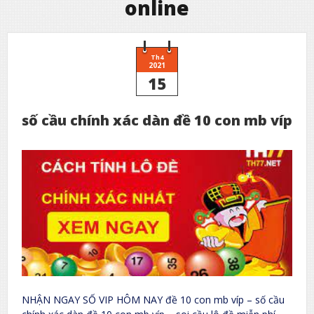
online
Th4
2021
15
số cầu chính xác dàn đề 10 con mb víp
NHẬN NGAY SỐ VIP HÔM NAY đề 10 con mb víp – số cầu