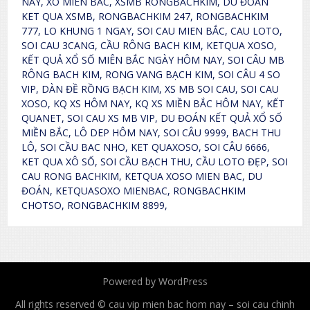
NAY, XO MIEN BẮC, XSMB RONGBACHKIM, DU ĐOAN
KET QUA XSMB, RONGBACHKIM 247, RONGBACHKIM
777, LO KHUNG 1 NGAY, SOI CAU MIEN BẮC, CAU LOTO,
SOI CAU 3CANG, CẦU RÔNG BACH KIM, KETQUA XOSO,
KẾT QUẢ XỔ SỐ MIÊN BẮC NGÀY HÔM NAY, SOI CÂU MB
RÔNG BACH KIM, RONG VANG BẠCH KIM, SOI CÂU 4 SO
VIP, DÀN ĐỀ RỒNG BẠCH KIM, XS MB SOI CAU, SOI CAU
XOSO, KQ XS HÔM NAY, KQ XS MIỀN BẮC HÔM NAY, KẾT
QUANET, SOI CAU XS MB VIP, DU ĐOÁN KẾT QUẢ XỔ SỐ
MIỀN BẮC, LÔ DEP HÔM NAY, SOI CÂU 9999, BACH THU
LÔ, SOI CẦU BAC NHO, KET QUAXOSO, SOI CÂU 6666,
KET QUA XÔ SỐ, SOI CẦU BẠCH THU, CẦU LOTO ĐẸP, SOI
CAU RONG BACHKIM, KETQUA XOSO MIEN BAC, DU
ĐOÁN, KETQUASOXO MIENBAC, RONGBACHKIM
CHOTSO, RONGBACHKIM 8899,
Powered by WordPress
All rights reserved © cau vip mien bac hom nay – soi cau chinh