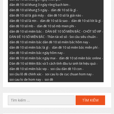
,
dàn đề 10 số khung 3 ngày rồng bạch kim
,
,
dàn đề 10 số khung 5 ngày
dàn đề 10 số là gì
,
,
dàn đề 10 số là giải mấy
dàn đề 10 số là giải nào
,
,
,
dàn đề 10 số là ntn
dàn đề 10 số là sao
dàn đề 10 số lót là gì
,
,
dàn đề 10 số mb
dàn đề 10 số mb mien phi
,
,
dàn đề 10 số miền bắc
DÀN ĐỀ 10 SỐ MIỀN BẮC - CHỐT SỐ VIP
,
DÀN ĐỀ 10 SỐ MIỀN BẮC - Thần tài xổ số - Soi cầu siêu chuẩn
,
dàn đề 10 số miền bắc dàn đề 10 số miền bắc hôm nay
,
,
dàn đề 10 số miền bắc là gì
dàn đề 10 số miền bắc miễn phí
,
dàn đề 10 số miền bắc ngày hôm nay
,
,
dàn đề 10 số miền bắc ngày mai
dàn đề 10 số miền bắc online
,
Dàn đề 10 số Miền Bắc và 5 cách tính đầu tư sinh lời hiệu quả
,
,
dàn đề 10 số miền bắc vip
soi cầu dàn đề 10 con
,
,
soi cầu lô đề chính xác
soi cau lo de cuc chuan hom nay
,
soi cau lo de hom nay
soi đề
Tìm
kiếm
cho: