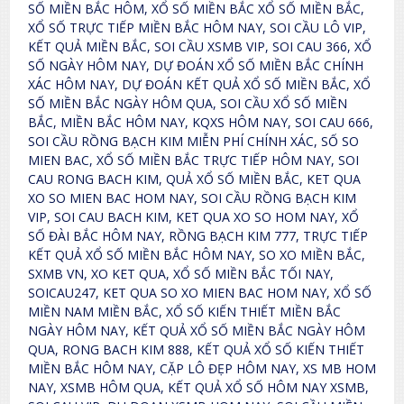
SỐ MIỀN BẮC HÔM, XỔ SỐ MIỀN BẮC XỔ SỐ MIỀN BẮC,
XỔ SỐ TRỰC TIẾP MIỀN BẮC HÔM NAY, SOI CẦU LÔ VIP,
KẾT QUẢ MIỀN BẮC, SOI CẦU XSMB VIP, SOI CAU 366, XỔ
SỐ NGÀY HÔM NAY, DỰ ĐOÁN XỔ SỐ MIỀN BẮC CHÍNH
XÁC HÔM NAY, DỰ ĐOÁN KẾT QUẢ XỔ SỐ MIỀN BẮC, XỔ
SỐ MIỀN BẮC NGÀY HÔM QUA, SOI CẦU XỔ SỐ MIỀN
BẮC, MIỀN BẮC HÔM NAY, KQXS HÔM NAY, SOI CAU 666,
SOI CẦU RỒNG BẠCH KIM MIỄN PHÍ CHÍNH XÁC, SỐ SO
MIEN BAC, XỔ SỐ MIỀN BẮC TRỰC TIẾP HÔM NAY, SOI
CAU RONG BACH KIM, QUẢ XỔ SỐ MIỀN BẮC, KET QUA
XO SO MIEN BAC HOM NAY, SOI CẦU RỒNG BẠCH KIM
VIP, SOI CAU BACH KIM, KET QUA XO SO HOM NAY, XỔ
SỐ ĐÀI BẮC HÔM NAY, RỒNG BẠCH KIM 777, TRỰC TIẾP
KẾT QUẢ XỔ SỐ MIỀN BẮC HÔM NAY, SO XO MIỀN BẮC,
SXMB VN, XO KET QUA, XỔ SỐ MIỀN BẮC TỐI NAY,
SOICAU247, KET QUA SO XO MIEN BAC HOM NAY, XỔ SỐ
MIỀN NAM MIỀN BẮC, XỔ SỐ KIẾN THIẾT MIỀN BẮC
NGÀY HÔM NAY, KẾT QUẢ XỔ SỐ MIỀN BẮC NGÀY HÔM
QUA, RONG BACH KIM 888, KẾT QUẢ XỔ SỐ KIẾN THIẾT
MIỀN BẮC HÔM NAY, CẶP LÔ ĐẸP HÔM NAY, XS MB HOM
NAY, XSMB HÔM QUA, KẾT QUẢ XỔ SỐ HÔM NAY XSMB,