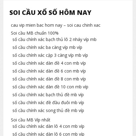
SOI CẦU XỔ SỐ HÔM NAY
cau vip mien bac hom nay – soi cau chinh xac
Soi cầu MB chuẩn 100%
số cầu chính xác bạch thủ lô 2 nháy víp mb
số cầu chính xác ba càng víp mb víp
số cầu chính xác cặp 3 càng víp mb víp
số cầu chính xác dàn đề 4 con mb víp
số cầu chính xác dàn đề 6 con mb víp
số cầu chính xác dàn đề 8 con mb víp
số cầu chính xác dàn đề 10 con mb víp
số cầu chính xác bạch thủ đề mb víp
số cầu chính xác đề đầu đuôi mb víp
số cầu chính xác song thủ đề mb víp
Soi cầu MB Víp nhất
số cầu chính xác dàn lô 4 con mb víp
số cầu chính xác dàn lô 6 con mb víp