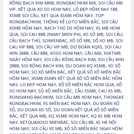
RỒNG BẠCH KIM 6868, RONGBACHKIM 666, SOI CẦU MB
VIP, KẾT QUA XO SO HOM NAY, LÔ ĐẸP HÔM NAY 188,
XSMB SOI CẦU, KET QUA XSMB HÔM NAY, TOP
RONGBACHKIM, THỐNG KÊ LOTO MIỀN BẮC, SOI CÂU
XSMB HÔM NAY, BẠCH THỦ DE HÔM NAY, XS MB HOM
QUA, SOI CAU 888 2NHAY MIEN PHI, XO SÔ MB, SOI CÂU,
CẦU BẠCH THỦ, SOMIENBAC, XÔ SỐ MB, SỐ XO MB, SOI
CAU VIP 888, SOI CẦU VIP MB, DỰ ĐOÁN KQXS, SOI CAU
WIN 2888, CẦU 888, XOSO HOM NAY, CẦU 666, XSKTMB
NGÀY HÔM NAY, SOI CÂU RÔNG BACH KIM, SOI CẦU WIN
2888, SOI RÔNG BACH KIM, DU DOAN KQ XSMB, XO SỐ
HOM NAY, SO XÔ MIÊN BẮC, KẾT QUẢ SỔ XÔ MIÊN BẮC
HÔM NAY, XSMB XSMN KẾT QUẢ XỐ SỐ MIỀN BẮC HÔM
NAY, LO ĐEP HOM NAY, XỔ SỐ MIỀN BẮC HOM QUA, XỔ
SO HOM NAY, SÔ XÔ MIÊN BÂC, CÂU XSMB, CAU XS MB,
RONGVANG BACHKIM, SOI CẦU MB HOM NAY, THONGKE
RONGBACHKIM, XS MIÊN BAC HOM NAY, DU ĐOÁN XỔ
SỐ, DU DOAN XO SỐ, DU DOAN KẾT QUẢ XỔ SỐ MIỀN
BẮC, KẾT QUA MB, KQ XSMB HOM NAY, KQ XS MB HOM
NAY, KETQUAXOSO MIENBAC, SOI CÂU 88, XS HÀ NỘI
HOM NAY, SOI CẦU XS MB, XÔ SÔ MIÊN BĂC NGAY HÔM