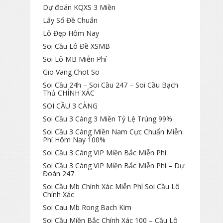
Dự đoán KQXS 3 Miền
Lấy Số Đề Chuẩn
Lô Đẹp Hôm Nay
Soi Cầu Lô Đề XSMB
Soi Lô MB Miễn Phí
Gio Vang Chot So
Soi Cầu 24h – Soi Cầu 247 – Soi Cầu Bạch
Thủ CHÍNH XÁC
SOI CẦU 3 CÀNG
Soi Cầu 3 Càng 3 Miền Tỷ Lệ Trúng 99%
Soi Cầu 3 Càng Miền Nam Cực Chuẩn Miễn
Phí Hôm Nay 100%
Soi Cầu 3 Càng VIP Miền Bắc Miễn Phí
Soi Cầu 3 Càng VIP Miền Bắc Miễn Phí – Dự
Đoán 247
Soi Cầu Mb Chính Xác Miễn Phí Soi Cầu Lô
Chính Xác
Soi Cau Mb Rong Bach Kim
Soi Cầu Miền Bắc Chính Xác 100 – Cầu Lô