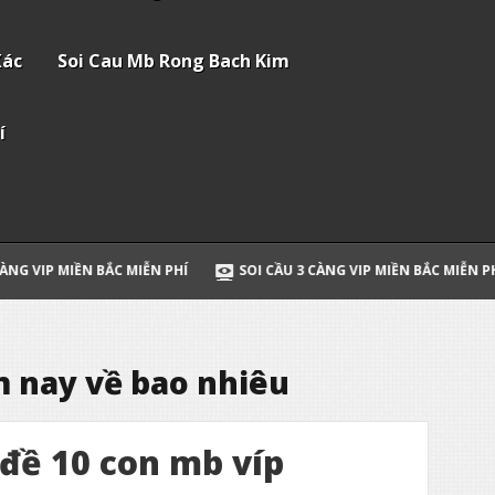
Xác
Soi Cau Mb Rong Bach Kim
í
PHÍ
SOI CẦU 3 CÀNG VIP MIỀN BẮC MIỄN PHÍ – DỰ ĐOÁN 247
S
m nay về bao nhiêu
 đề 10 con mb víp