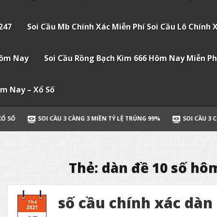
247
Soi Cầu Mb Chính Xác Miễn Phí Soi Cầu Lô Chính 
Hôm Nay
Soi Cầu Rồng Bạch Kim 666 Hôm Nay Miễn Ph
m Nay – Xổ Số
ÀNG 3 MIỀN TỶ LỆ TRÚNG 99%
SOI CẦU 3 CÀNG VIP MIỀN BẮC MIỄN 
Thẻ:
dàn đề 10 số hô
số cầu chính xác dàn
Th4
2021