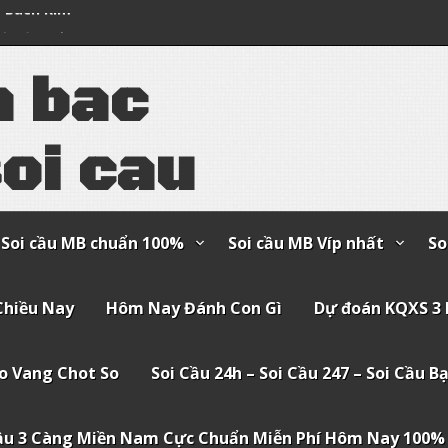
 XÁC
g Bach Kim
ố Miền Bắc Hôm Nay –
n
b
a
c
s
o
i
c
a
u
Soi cầu MB chuẩn 100%
Soi cầu MB Víp nhất
So
Chiều Nay
Hôm Nay Đánh Con Gì
Dự đoán KQXS 3
o Vang Chot So
Soi Cầu 24h – Soi Cầu 247 – Soi Cầu
ầu 3 Càng Miền Nam Cực Chuẩn Miễn Phí Hôm Nay 100%