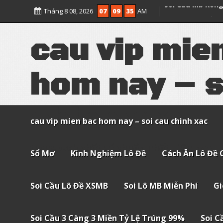
Bạch Thủ CHÍNH
Skip
Tháng 8 08, 2026
07
09
37
AM
to
Soi Cau Mb Ron
content
Giờ Vàng Chốt S
c
a
u
v
i
p
m
i
e
Xổ Số 666
h
o
m
n
a
y
–
c
h
i
n
h
x
a
c
cau vip mien bac hom nay – soi cau chinh xac
t
r
a
n
g
w
e
b
c
h
ố
t
s
ố
c
h
u
ẩ
n
n
h
ấ
t
h
i
ệ
n
n
a
y
Sổ Mơ
Kinh Nghiệm Lô Đề
Cách Ăn Lô Đề 
Soi Cầu Lô Đề XSMB
Soi Lô MB Miễn Phí
Gi
Soi Cầu 3 Càng 3 Miền Tỷ Lệ Trúng 99%
Soi C