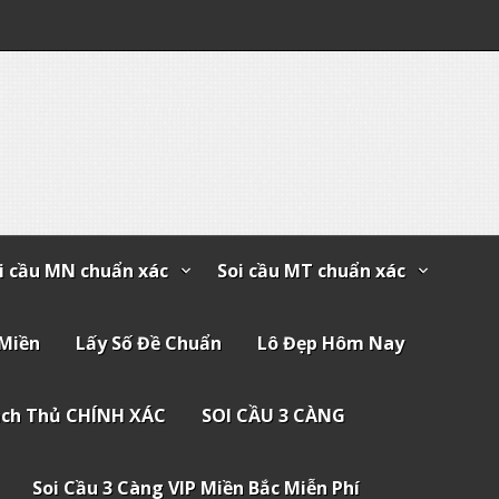
i cầu MN chuẩn xác
Soi cầu MT chuẩn xác
 Miền
Lấy Số Đề Chuẩn
Lô Đẹp Hôm Nay
 Bạch Thủ CHÍNH XÁC
SOI CẦU 3 CÀNG
Soi Cầu 3 Càng VIP Miền Bắc Miễn Phí