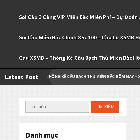
Soi Cầu 3 Càng VIP Miền Bắc Miễn Phí – Dự Đoán 
Soi Cầu Miền Bắc Chính Xác 100 – Cầu Lô XSMB 
Cau XSMB – Thống Kê Cầu Bạch Thủ Miền Bắc Hô
Latest Post
HỐNG KÊ CẦU BẠCH THỦ MIỀN BẮC HÔM NAY – XỔ SỐ
SOI CẦU 3 C
Tìm
kiếm
cho:
Danh mục