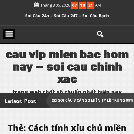
Skip
Tháng 8 06, 2026
07
18
22
AM
Soi Cầu 3 Càng Miền Nam Cực Chuẩn
to
content
Miễn Phí Hôm Nay 100%
Soi Cầu 24h – Soi Cầu 247 – Soi Cầu Bạch
Thủ CHÍNH XÁC
Soi Cau Mb Rong Bach Kim
Giờ Vàng Chốt Số Miền Bắc Hôm Nay –
c
a
u
v
i
p
m
i
e
n
b
a
c
h
o
m
Xổ Số 666
n
a
y
–
s
o
i
c
a
u
c
h
i
n
h
x
a
c
t
r
a
n
g
w
e
b
c
h
ố
t
s
ố
c
h
u
ẩ
n
n
h
ấ
t
h
i
ệ
n
n
a
y
Latest Post
SOI CẦU 3 CÀNG 3 MIỀN TỶ LỆ TRÚNG 99%
SOI CẦU 3 CÀNG V
Thẻ:
Cách tính xỉu chủ miền