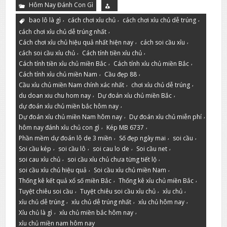
Hôm Nay Đánh Con Gì
,
,
,
bao lô là gì
cách chơi xỉu chủ
cách chơi xỉu chủ dễ trúng
,
cách chơi xỉu chủ dễ trúng nhất
,
,
Cách chơi xỉu chủ hiệu quả nhất hiện nay
cách soi cầu xỉu
,
,
cách soi cầu xỉu chủ
Cách tính tiền xỉu chủ
,
,
Cách tính tiền xỉu chủ miền Bắc
Cách tính xỉu chủ miền Bắc
,
,
Cách tính xỉu chủ miền Nam
Cầu đẹp 88
,
,
Cầu xỉu chủ miền Nam chính xác nhất
chơi xỉu chủ dễ trúng
,
,
du doan xiu chu hom nay
Dự đoán xỉu chủ miền Bắc
,
dự đoán xỉu chủ miền bắc hôm nay
,
,
Dự đoán xỉu chủ miền Nam hôm nay
Dự đoán xỉu chủ miễn phí
,
,
hôm nay đánh xỉu chủ con gì
Kép MB 6737
,
,
,
Phần mềm dự đoán lô de 3 miền
Số đẹp ngày mai
soi cầu
,
,
,
,
Soi cầu kép
soi cầu lô
soi cau lo de
Soi cầu net
,
,
soi cau xỉu chủ
soi cầu xỉu chủ chưa từng tiết lộ
,
,
soi cầu xỉu chủ hiệu quả
Soi cầu xỉu chủ miền Nam
,
,
Thống kê kết quả xổ số miền Bắc
Thống kê xỉu chủ miền Bắc
,
,
,
Tuyệt chiêu soi cầu
Tuyệt chiêu soi cầu xỉu chủ
xỉu chủ
,
,
,
xỉu chủ dễ trúng
xỉu chủ dễ trúng nhất
xỉu chủ hôm nay
,
,
Xỉu chủ là gì
xỉu chủ miền bắc hôm nay
xỉu chủ miền nam hôm nay