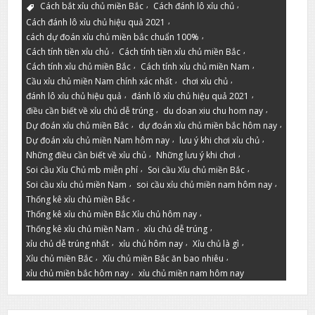
,
,
Cách bắt xỉu chủ miền Bắc
Cách đánh lô xỉu chủ
,
Cách đánh lô xỉu chủ hiệu quả 2021
,
cách dự đoán xỉu chủ miền bắc chuẩn 100%
,
,
Cách tính tiền xỉu chủ
Cách tính tiền xỉu chủ miền Bắc
,
,
Cách tính xỉu chủ miền Bắc
Cách tính xỉu chủ miền Nam
,
,
Cầu xỉu chủ miền Nam chính xác nhất
chơi xỉu chủ
,
,
đánh lô xỉu chủ hiệu quả
đánh lô xỉu chủ hiệu quả 2021
,
,
điều cần biết về xỉu chủ dễ trúng
du doan xiu chu hom nay
,
,
Dự đoán xỉu chủ miền Bắc
dự đoán xỉu chủ miền bắc hôm nay
,
,
Dự đoán xỉu chủ miền Nam hôm nay
lưu ý khi chơi xỉu chủ
,
,
Những điều cần biết về xỉu chủ
Những lưu ý khi chơi
,
,
Soi cầu Xỉu Chủ mb miễn phí
Soi cầu Xỉu chủ miền Bắc
,
,
Soi cầu xỉu chủ miền Nam
soi cầu xỉu chủ miền nam hôm nay
,
Thống kê xỉu chủ miền Bắc
,
Thống kê xỉu chủ miền Bắc Xỉu chủ hôm nay
,
,
Thống kê xỉu chủ miền Nam
xỉu chủ dễ trúng
,
,
,
xỉu chủ dễ trúng nhất
xỉu chủ hôm nay
Xỉu chủ là gì
,
,
Xỉu chủ miền Bắc
Xỉu chủ miền Bắc ăn bao nhiêu
,
xỉu chủ miền bắc hôm nay
xỉu chủ miền nam hôm nay