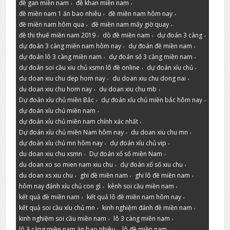
,
,
đề gan miền nam
đề khan miền nam
,
,
đề miền nam 1 ăn bao nhiêu
đề miền nam hôm nay
,
,
đề miền nam hôm qua
đề miền nam mấy giờ quay
,
,
,
đề thi thuế miền nam 2019
dò đề miền nam
dự đoán 3 càng
,
,
dự đoán 3 càng miền nam hôm nay
dự đoán đề miền nam
,
,
dự đoán lô 3 càng miền nam
dự đoán số 3 càng miền nam
,
,
dự đoán soi cầu xiu chủ xsmn lô đề online
dự đoán xỉu chủ
,
,
du doan xiu chu dep hom nay
du doan xiu chu dong nai
,
,
du doan xiu chu hom nay
du doan xiu chu mb
,
,
Dự đoán xỉu chủ miền Bắc
dự đoán xỉu chủ miền bắc hôm nay
,
dự đoán xỉu chủ miền nam
,
dự đoán xỉu chủ miền nam chính xác nhất
,
,
Dự đoán xỉu chủ miền Nam hôm nay
du doan xiu chu mn
,
,
dự đoán xỉu chủ mn hôm nay
dự đoán xỉu chủ vip
,
,
du doan xiu chu xsmn
Dự đoán xổ số miền Nam
,
,
du doan xo so mien nam xiu chu
dự đoán xổ số xiu chu
,
,
,
du doan xs xiu chu
ghi đề miền nam
ghi lô đề miền nam
,
,
hôm nay đánh xỉu chủ con gì
kênh soi cầu miền nam
,
,
kết quả đề miền nam
kết quả lô đề miền nam hôm nay
,
,
kết quả soi cầu xíu chủ mn
kinh nghiệm đánh đề miền nam
,
,
kinh nghiệm soi cầu miền nam
lô 3 càng miền nam
,
,
lô 3 càng miền nam ăn bao nhiêu
lô đề miền nam