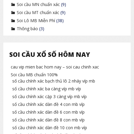
Soi cầu MN chuẩn xác
(9)
Soi cầu MT chuẩn xác
(9)
Soi Lô MB Miễn Phí
(38)
Thông báo
(3)
SOI CẦU XỔ SỐ HÔM NAY
cau vip mien bac hom nay – soi cau chinh xac
Soi cầu MB chuẩn 100%
số cầu chính xác bạch thủ lô 2 nháy víp mb
số cầu chính xác ba càng víp mb víp
số cầu chính xác cặp 3 càng víp mb víp
số cầu chính xác dàn đề 4 con mb víp
số cầu chính xác dàn đề 6 con mb víp
số cầu chính xác dàn đề 8 con mb víp
số cầu chính xác dàn đề 10 con mb víp