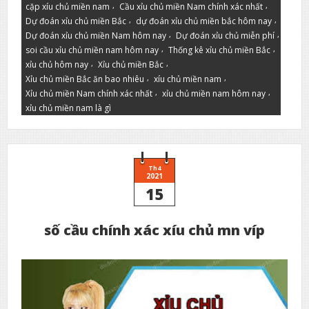
,
,
cặp xíu chủ miền nam
Cầu xỉu chủ miền Nam chính xác nhất
,
,
Dự đoán xỉu chủ miền Bắc
dự đoán xỉu chủ miền bắc hôm nay
,
,
Dự đoán xỉu chủ miền Nam hôm nay
Dự đoán xỉu chủ miễn phí
,
,
soi cầu xỉu chủ miền nam hôm nay
Thống kê xỉu chủ miền Bắc
,
,
xỉu chủ hôm nay
Xỉu chủ miền Bắc
,
,
Xỉu chủ miền Bắc ăn bao nhiêu
xíu chủ miền nam
,
,
Xỉu chủ miền Nam chính xác nhất
xỉu chủ miền nam hôm nay
xỉu chủ miền nam là gì
Th4
2021
15
số cầu chính xác xíu chủ mn víp