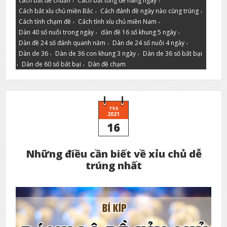
cách bắt đề chuẩn
Cách bắt tổng đề hàng ngày
,
,
Cách bắt xỉu chủ miền Bắc
Cách đánh đề ngày nào cũng trúng
,
,
Cách tính chạm đề
Cách tính xỉu chủ miền Nam
,
,
Dàn 40 số nuôi trong ngày
dàn đề 16 số khung 5 ngày
,
,
Dàn đề 24 số đánh quanh năm
Dàn de 24 số nuôi 4 ngày
,
,
Dàn de 36
Dàn de 36 con khung 3 ngày
Dàn de 36 số bất bại
,
,
Dàn de 60 số bất bại
Dàn đề chạm
Th5
2021
16
Những điều cần biết về xỉu chủ dễ
trúng nhất