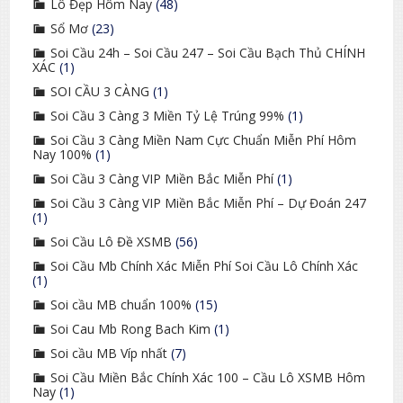
Lô Đẹp Hôm Nay
(48)
Sổ Mơ
(23)
Soi Cầu 24h – Soi Cầu 247 – Soi Cầu Bạch Thủ CHÍNH
XÁC
(1)
SOI CẦU 3 CÀNG
(1)
Soi Cầu 3 Càng 3 Miền Tỷ Lệ Trúng 99%
(1)
Soi Cầu 3 Càng Miền Nam Cực Chuẩn Miễn Phí Hôm
Nay 100%
(1)
Soi Cầu 3 Càng VIP Miền Bắc Miễn Phí
(1)
Soi Cầu 3 Càng VIP Miền Bắc Miễn Phí – Dự Đoán 247
(1)
Soi Cầu Lô Đề XSMB
(56)
Soi Cầu Mb Chính Xác Miễn Phí Soi Cầu Lô Chính Xác
(1)
Soi cầu MB chuẩn 100%
(15)
Soi Cau Mb Rong Bach Kim
(1)
Soi cầu MB Víp nhất
(7)
Soi Cầu Miền Bắc Chính Xác 100 – Cầu Lô XSMB Hôm
Nay
(1)