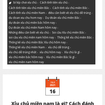
,
,
bí kíp chơi xỉu chủ
Cách tính tiền xỉu chủ
,
,
Cách tính tiền xỉu chủ miền Bắc
Cách tính xỉu chủ miền Bắc
,
,
Cách tính xỉu chủ miền Nam
điều cần biết về xỉu chủ dễ trúng
,
,
du doan xiu chu hom nay
Dự đoán xỉu chủ miền Bắc
,
dự đoán xỉu chủ miền bắc hôm nay
,
Dự đoán xỉu chủ miền Nam hôm nay
,
,
Những điều cần biết về xỉu chủ
Soi cầu Xỉu chủ miền Bắc
,
,
soi cầu xỉu chủ miền nam hôm nay
Thống kê xỉu chủ miền Bắc
,
Thống kê xỉu chủ miền Bắc Xỉu chủ hôm nay
,
,
Thống kê xỉu chủ miền Nam
xỉu chủ dễ trúng
,
,
,
xỉu chủ dễ trúng nhất
xỉu chủ hôm nay
Xỉu chủ là gì
,
,
xỉu chủ miền bắc hôm nay
Xỉu chủ miền Bắc là gì
xỉu chủ miền nam hôm nay
Th7
2021
16
Xỉu chủ miền nam là gì? Cách đánh