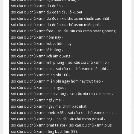
,
soi cầu xiu chủ xsmn dự đoán
,
soi cầu xiu chủ xsmn dự đoán cầu lô kubet
,
soi cầu xiu chủ xsmn dự đoán xiu chủ xsmn chuẩn xác nhất
,
soi cầu xiu chủ xsmn dự đoán xiu chủ xsmn miễn phí
,
,
soi cầu xiu chủ xsmn free
soi cầu xiu chủ xsmn hoàng phong
,
soi cầu xiu chủ xsmn hôm nay
,
soi cầu xiu chủ xsmn kubet hôm nay
,
soi cầu xiu chủ xsmn lê hoàng
,
soi cầu xiu chủ xsmn lịch âm dương
,
,
soi cầu xiu chủ xsmn linh phung
soi cầu xiu chủ xsmn lô
,
,
soi cầu xiu chủ xsmn me
soi cầu xiu chủ xsmn miễn phí
,
soi cau xiu chủ xsmn mien phi 100
,
soi cầu xiu chủ xsmn miễn phí ngày hôm nay trực tiếp
,
soi cầu xiu chủ xsmn minh ngoc
,
,
soi cau xiu chủ xsmn minh vuong
soi cầu xiu chủ xsmn net
,
soi cầu xiu chủ xsmn ngày mai
,
soi cau xiu chủ xsmn ngay mai chinh xac nhat
,
,
soi cau xiu chủ xsmn onebox63
soi cầu xiu chủ xsmn online
,
,
soi cau xiu chủ xsmn org
soi cầu xiu chủ xsmn pascal
,
,
soi cầu xiu chủ xsmn phat tai roi
soi cầu xiu chủ xsmn plus
,
soi cầu xiu chủ xsmn rồng bạch kim 888