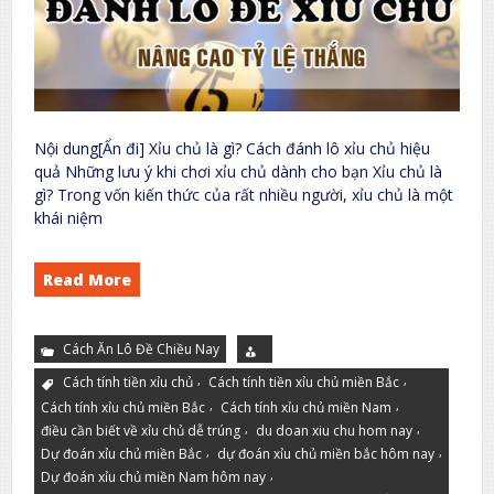
Nội dung[Ẩn đi] Xỉu chủ là gì? Cách đánh lô xỉu chủ hiệu
quả Những lưu ý khi chơi xỉu chủ dành cho bạn Xỉu chủ là
gì? Trong vốn kiến thức của rất nhiều người, xỉu chủ là một
khái niệm
Read More
Cách Ăn Lô Đề Chiều Nay
,
,
Cách tính tiền xỉu chủ
Cách tính tiền xỉu chủ miền Bắc
,
,
Cách tính xỉu chủ miền Bắc
Cách tính xỉu chủ miền Nam
,
,
điều cần biết về xỉu chủ dễ trúng
du doan xiu chu hom nay
,
,
Dự đoán xỉu chủ miền Bắc
dự đoán xỉu chủ miền bắc hôm nay
,
Dự đoán xỉu chủ miền Nam hôm nay