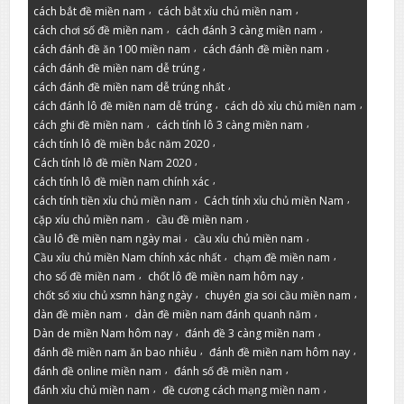
,
,
cách bắt đề miền nam
cách bắt xỉu chủ miền nam
,
,
cách chơi số đề miền nam
cách đánh 3 càng miền nam
,
,
cách đánh đề ăn 100 miền nam
cách đánh đề miền nam
,
cách đánh đề miền nam dễ trúng
,
cách đánh đề miền nam dễ trúng nhất
,
,
cách đánh lô đề miền nam dễ trúng
cách dò xỉu chủ miền nam
,
,
cách ghi đề miền nam
cách tính lô 3 càng miền nam
,
cách tính lô đề miền bắc năm 2020
,
Cách tính lô đề miền Nam 2020
,
cách tính lô đề miền nam chính xác
,
,
cách tính tiền xỉu chủ miền nam
Cách tính xỉu chủ miền Nam
,
,
cặp xíu chủ miền nam
cầu đề miền nam
,
,
cầu lô đề miền nam ngày mai
cầu xỉu chủ miền nam
,
,
Cầu xỉu chủ miền Nam chính xác nhất
chạm đề miền nam
,
,
cho số đề miền nam
chốt lô đề miền nam hôm nay
,
,
chốt số xiu chủ xsmn hàng ngày
chuyên gia soi cầu miền nam
,
,
dàn đề miền nam
dàn đề miền nam đánh quanh năm
,
,
Dàn de miền Nam hôm nay
đánh đề 3 càng miền nam
,
,
đánh đề miền nam ăn bao nhiêu
đánh đề miền nam hôm nay
,
,
đánh đề online miền nam
đánh số đề miền nam
,
,
đánh xỉu chủ miền nam
đề cương cách mạng miền nam