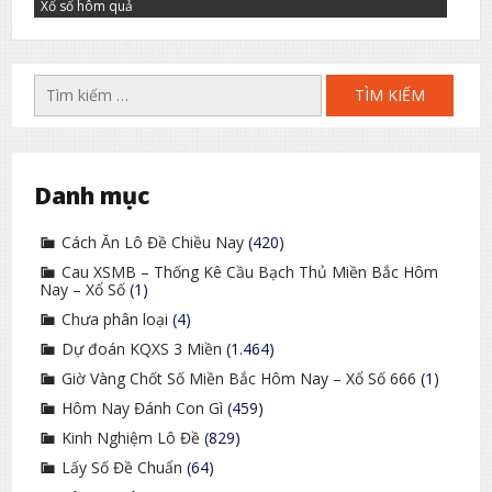
Xổ số hôm quả
Tìm
kiếm
cho:
Danh mục
Cách Ăn Lô Đề Chiều Nay
(420)
Cau XSMB – Thống Kê Cầu Bạch Thủ Miền Bắc Hôm
Nay – Xổ Số
(1)
Chưa phân loại
(4)
Dự đoán KQXS 3 Miền
(1.464)
Giờ Vàng Chốt Số Miền Bắc Hôm Nay – Xổ Số 666
(1)
Hôm Nay Đánh Con Gì
(459)
Kinh Nghiệm Lô Đề
(829)
Lấy Số Đề Chuẩn
(64)