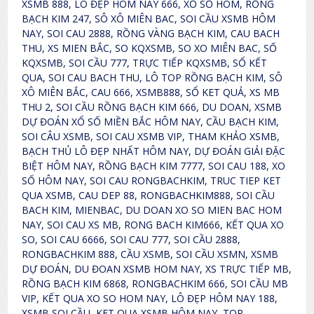
XSMB 888, LÔ ĐẸP HÔM NAY 666, XỔ SỐ HÔM, RỒNG
BẠCH KIM 247, SÔ XÔ MIÊN BAC, SOI CẦU XSMB HÔM
NAY, SOI CAU 2888, RỒNG VÀNG BẠCH KIM, CAU BACH
THU, XS MIEN BẮC, SO KQXSMB, SO XO MIÊN BAC, SỐ
KQXSMB, SOI CẦU 777, TRỰC TIẾP KQXSMB, SỔ KẾT
QUA, SOI CAU BACH THU, LÔ TOP RỒNG BẠCH KIM, SÔ
XÔ MIÊN BẮC, CAU 666, XSMB888, SỔ KET QUẢ, XS MB
THU 2, SOI CẦU RỒNG BẠCH KIM 666, DU DOAN, XSMB
DỰ ĐOÁN XỔ SỐ MIỀN BẮC HÔM NAY, CẦU BẠCH KIM,
SOI CÂU XSMB, SOI CAU XSMB VIP, THAM KHẢO XSMB,
BẠCH THỦ LÔ ĐẸP NHẤT HÔM NAY, DỰ ĐOÁN GIẢI ĐẶC
BIỆT HÔM NAY, RỒNG BẠCH KIM 7777, SOI CAU 188, XO
SỐ HÔM NAY, SOI CAU RONGBACHKIM, TRUC TIEP KET
QUA XSMB, CAU DEP 88, RONGBACHKIM888, SOI CẦU
BACH KIM, MIENBAC, DU DOAN XO SO MIEN BAC HOM
NAY, SOI CAU XS MB, RONG BACH KIM666, KẾT QUA XO
SO, SOI CAU 6666, SOI CAU 777, SOI CẦU 2888,
RONGBACHKIM 888, CẦU XSMB, SOI CẦU XSMN, XSMB
DỰ ĐOÁN, DU ĐOAN XSMB HOM NAY, XS TRỰC TIẾP MB,
RỒNG BẠCH KIM 6868, RONGBACHKIM 666, SOI CẦU MB
VIP, KẾT QUA XO SO HOM NAY, LÔ ĐẸP HÔM NAY 188,
XSMB SOI CẦU, KET QUA XSMB HÔM NAY, TOP