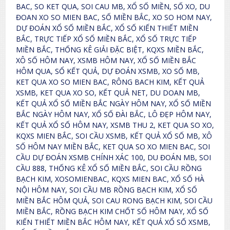
BAC, SO KET QUA, SOI CAU MB, XỔ SỐ MIỀN, SỐ XO, DU
ĐOAN XO SO MIEN BAC, SỐ MIỀN BẮC, XO SO HOM NAY,
DỰ ĐOÁN XỔ SỐ MIỀN BẮC, XỔ SỐ KIẾN THIẾT MIỀN
BẮC, TRỰC TIẾP XỔ SỐ MIỀN BẮC, XỔ SỐ TRỰC TIẾP
MIỀN BẮC, THỐNG KÊ GIẢI ĐẶC BIỆT, KQXS MIỀN BẮC,
XÔ SỐ HÔM NAY, XSMB HÔM NAY, XỔ SỐ MIỀN BẮC
HÔM QUA, SỔ KẾT QUẢ, DỰ ĐOÁN XSMB, XO SỐ MB,
KET QUA XO SO MIEN BAC, RÔNG BACH KIM, KẾT QUẢ
XSMB, KET QUA XO SO, KẾT QUẢ NET, DU DOAN MB,
KẾT QUẢ XỔ SỐ MIỀN BẮC NGÀY HÔM NAY, XỔ SỐ MIỀN
BẮC NGÀY HÔM NAY, XỔ SỐ ĐÀI BẮC, LÔ ĐẸP HÔM NAY,
KẾT QUẢ XỔ SỐ HÔM NAY, XSMB THU 2, KET QUA SO XO,
KQXS MIEN BẮC, SOI CẦU XSMB, KẾT QUẢ XỔ SỐ MB, XÔ
SỐ HÔM NAY MIỀN BẮC, KET QUA SO XO MIEN BAC, SOI
CẦU DỰ ĐOÁN XSMB CHÍNH XÁC 100, DU ĐOÁN MB, SOI
CẦU 888, THỐNG KÊ XỔ SỐ MIỀN BẮC, SOI CẦU RỒNG
BẠCH KIM, XOSOMIENBAC, KQXS MIEN BAC, XỔ SỐ HÀ
NỘI HÔM NAY, SOI CẦU MB RỒNG BẠCH KIM, XỔ SỐ
MIỀN BẮC HÔM QUẢ, SOI CAU RONG BẠCH KIM, SOI CẦU
MIỀN BẮC, RỒNG BẠCH KIM CHỐT SỐ HÔM NAY, XỔ SỐ
KIẾN THIẾT MIỀN BẮC HÔM NAY, KẾT QUẢ XỔ SỐ XSMB,