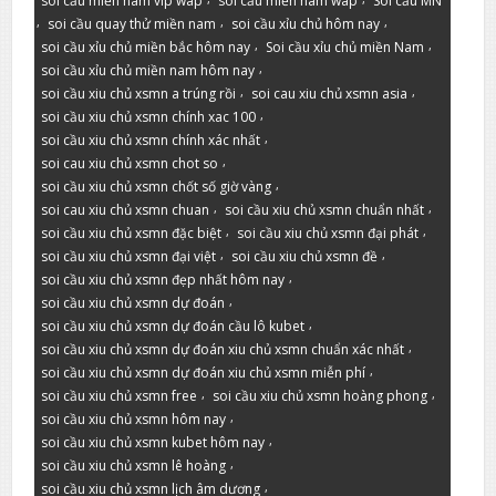
soi cầu miền nam vip wap
soi cầu miền nam wap
Soi cầu MN
,
,
,
soi cầu quay thử miền nam
soi cầu xỉu chủ hôm nay
,
,
soi cầu xỉu chủ miền bắc hôm nay
Soi cầu xỉu chủ miền Nam
,
soi cầu xỉu chủ miền nam hôm nay
,
,
soi cầu xiu chủ xsmn a trúng rồi
soi cau xiu chủ xsmn asia
,
soi cầu xiu chủ xsmn chính xac 100
,
soi cầu xiu chủ xsmn chính xác nhất
,
soi cau xiu chủ xsmn chot so
,
soi cầu xiu chủ xsmn chốt số giờ vàng
,
,
soi cau xiu chủ xsmn chuan
soi cầu xiu chủ xsmn chuẩn nhất
,
,
soi cầu xiu chủ xsmn đặc biệt
soi cầu xiu chủ xsmn đại phát
,
,
soi cầu xiu chủ xsmn đại việt
soi cầu xiu chủ xsmn đề
,
soi cầu xiu chủ xsmn đẹp nhất hôm nay
,
soi cầu xiu chủ xsmn dự đoán
,
soi cầu xiu chủ xsmn dự đoán cầu lô kubet
,
soi cầu xiu chủ xsmn dự đoán xiu chủ xsmn chuẩn xác nhất
,
soi cầu xiu chủ xsmn dự đoán xiu chủ xsmn miễn phí
,
,
soi cầu xiu chủ xsmn free
soi cầu xiu chủ xsmn hoàng phong
,
soi cầu xiu chủ xsmn hôm nay
,
soi cầu xiu chủ xsmn kubet hôm nay
,
soi cầu xiu chủ xsmn lê hoàng
,
soi cầu xiu chủ xsmn lịch âm dương