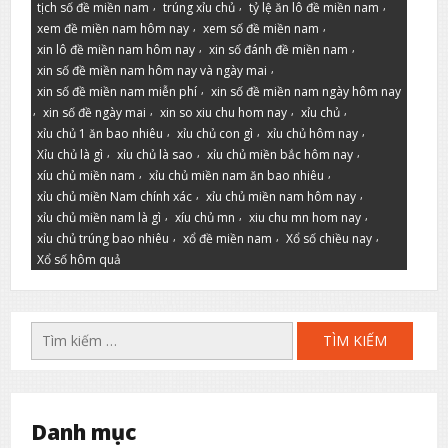
,
,
,
tịch số đề miền nam
trúng xỉu chủ
tỷ lệ ăn lô đề miền nam
,
,
xem đề miền nam hôm nay
xem số đề miền nam
,
,
xin lô đề miền nam hôm nay
xin số đánh đề miền nam
,
xin số đề miền nam hôm nay và ngày mai
,
xin số đề miền nam miễn phí
xin số đề miền nam ngày hôm nay
,
,
,
,
xin số đề ngày mai
xin so xiu chu hom nay
xỉu chủ
,
,
,
xỉu chủ 1 ăn bao nhiêu
xỉu chủ con gì
xỉu chủ hôm nay
,
,
,
Xỉu chủ là gì
xỉu chủ là sao
xỉu chủ miền bắc hôm nay
,
,
xíu chủ miền nam
xỉu chủ miền nam ăn bao nhiêu
,
,
xỉu chủ miền Nam chính xác
xỉu chủ miền nam hôm nay
,
,
,
xỉu chủ miền nam là gì
xíu chủ mn
xiu chu mn hom nay
,
,
,
xỉu chủ trúng bao nhiêu
xổ đề miền nam
Xổ số chiều nay
Xổ số hôm quả
Tìm
kiếm
cho:
Danh mục