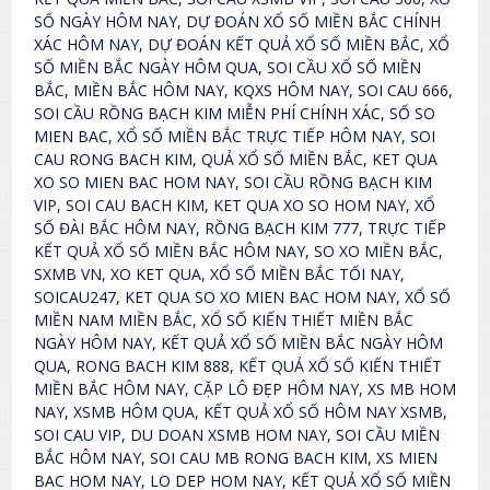
SỐ NGÀY HÔM NAY, DỰ ĐOÁN XỔ SỐ MIỀN BẮC CHÍNH
XÁC HÔM NAY, DỰ ĐOÁN KẾT QUẢ XỔ SỐ MIỀN BẮC, XỔ
SỐ MIỀN BẮC NGÀY HÔM QUA, SOI CẦU XỔ SỐ MIỀN
BẮC, MIỀN BẮC HÔM NAY, KQXS HÔM NAY, SOI CAU 666,
SOI CẦU RỒNG BẠCH KIM MIỄN PHÍ CHÍNH XÁC, SỐ SO
MIEN BAC, XỔ SỐ MIỀN BẮC TRỰC TIẾP HÔM NAY, SOI
CAU RONG BACH KIM, QUẢ XỔ SỐ MIỀN BẮC, KET QUA
XO SO MIEN BAC HOM NAY, SOI CẦU RỒNG BẠCH KIM
VIP, SOI CAU BACH KIM, KET QUA XO SO HOM NAY, XỔ
SỐ ĐÀI BẮC HÔM NAY, RỒNG BẠCH KIM 777, TRỰC TIẾP
KẾT QUẢ XỔ SỐ MIỀN BẮC HÔM NAY, SO XO MIỀN BẮC,
SXMB VN, XO KET QUA, XỔ SỐ MIỀN BẮC TỐI NAY,
SOICAU247, KET QUA SO XO MIEN BAC HOM NAY, XỔ SỐ
MIỀN NAM MIỀN BẮC, XỔ SỐ KIẾN THIẾT MIỀN BẮC
NGÀY HÔM NAY, KẾT QUẢ XỔ SỐ MIỀN BẮC NGÀY HÔM
QUA, RONG BACH KIM 888, KẾT QUẢ XỔ SỐ KIẾN THIẾT
MIỀN BẮC HÔM NAY, CẶP LÔ ĐẸP HÔM NAY, XS MB HOM
NAY, XSMB HÔM QUA, KẾT QUẢ XỔ SỐ HÔM NAY XSMB,
SOI CAU VIP, DU DOAN XSMB HOM NAY, SOI CẦU MIỀN
BẮC HÔM NAY, SOI CAU MB RONG BACH KIM, XS MIEN
BAC HOM NAY, LO DEP HOM NAY, KẾT QUẢ XỔ SỐ MIỀN