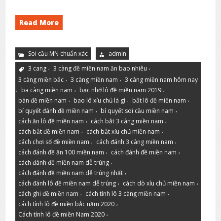
Read More
Soi cầu MN chuẩn xác
admin
,
,
3 cang
3 càng đề miền nam ăn bao nhiêu
,
,
3 càng miền bắc
3 càng miền nam
3 càng miền nam hôm nay
,
,
,
ba càng miền nam
bạc nhớ lô đề miền nam 2019
,
,
,
bàn đề miền nam
bao lô xỉu chủ là gì
bắt lô đề miền nam
,
,
bí quyết đánh đề miền nam
bí quyết soi cầu miền nam
,
,
cách ăn lô đề miền nam
cách bắt 3 càng miền nam
,
,
cách bắt đề miền nam
cách bắt xỉu chủ miền nam
,
,
cách chơi số đề miền nam
cách đánh 3 càng miền nam
,
,
cách đánh đề ăn 100 miền nam
cách đánh đề miền nam
,
cách đánh đề miền nam dễ trúng
,
cách đánh đề miền nam dễ trúng nhất
,
,
cách đánh lô đề miền nam dễ trúng
cách dò xỉu chủ miền nam
,
,
cách ghi đề miền nam
cách tính lô 3 càng miền nam
,
cách tính lô đề miền bắc năm 2020
,
Cách tính lô đề miền Nam 2020