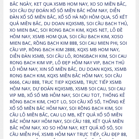
BẮC NGÀY, KET QUA XSMB HOM NAY, XO SO MIỀN BẮC,
SOI CẦU DỰ ĐOÁN XỔ SỐ MIỀN BẮC HÔM NAY, DIỄN
ĐÀN XỔ SỐ MIỀN BẮC, XỔ SỐ HÀ NỘI HÔM QUA, SỔ KẾT
QUẢ MIỀN BẮC, DU DOAN KQXSMB, SOI CẦU BẠCH THỦ,
XO MIEN BAC, SOI RONG BACH KIM, KQXS NET, LÔ ĐỀ
HÔM NAY, XSMB HOM QUA, SOI CẦU BẠCH KIM, XOSO
MIEN BAC, RỒNG BẠCH KIM 888, SOI CAU MIEN PHI, SOI
CẦU VIP, RỒNG BẠCH KIM 2888, KQXS MB HOM NAY,
DIỄN ĐÀN XSMB, SOI CẦU LÔ, RONGBACH KIM, SOI CAU
RONG BACH KIM VIP, LÔ ĐẸP HÔM NAY VIP, BẠCH THỦ
LÔ HÔM NAY, XIN SỐ MIỀN BẮC, DU DOAN KQXS, XSMB
RONG BACH KIM, KQXS MIỀN BẮC HÔM NAY, SOI CẦU
6666, CAU 888, TRUC TIEP KQXSMB, TRỰC TIẾP XSMB
HÔM NAY, DỰ ĐOÁN KQXSMB, XSMB SOI CAU, SOI CAU
VIP MB, XỔ SỐ MB HÔM NAY, SOI CAU TOT, THỐNG KÊ
RỒNG BẠCH KIM, CHOT LO, SOI CẦU XỔ SỐ, THỐNG KÊ
XỔ SỐ MIỀN BẮC HÔM NAY, SOI RỒNG BẠCH KIM, SOI
CẦU LÔ MIỀN BẮC, CAU LO MB, KẾT QUẢ XỔ SỐ MIỀN
BẮC HÔM NAY HÔM NAY, SOI CẦU 188, KẾT QUẢ MIỀN
BẮC HÔM NAY, XO SO HÔM NAY, KET QUẢ XỔ SỐ, SOI
CẦU MIỄN PHÍ, XSMB HÔM NAY TRỰC TIẾP, CẦU ĐẸP 88,