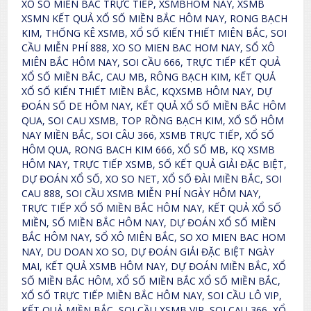
XỔ SỐ MIỀN BẮC TRỰC TIẾP, XSMBHOM NAY, XSMB
XSMN KẾT QUẢ XỔ SỐ MIỀN BẮC HÔM NAY, RONG BẠCH
KIM, THỐNG KÊ XSMB, XỔ SỐ KIẾN THIẾT MIÊN BẮC, SOI
CẦU MIỄN PHÍ 888, XO SO MIEN BAC HOM NAY, SỔ XÔ
MIÊN BẮC HÔM NAY, SOI CẦU 666, TRỰC TIẾP KẾT QUẢ
XỔ SỐ MIỀN BẮC, CAU MB, RÔNG BẠCH KIM, KẾT QUẢ
XỔ SỐ KIẾN THIẾT MIỀN BẮC, KQXSMB HÔM NAY, DỰ
ĐOÁN SỐ DE HÔM NAY, KẾT QUẢ XỔ SỐ MIỀN BẮC HÔM
QUA, SOI CAU XSMB, TOP RỒNG BẠCH KIM, XỔ SỐ HÔM
NAY MIỀN BẮC, SOI CÂU 366, XSMB TRỰC TIẾP, XỔ SỐ
HÔM QUA, RONG BACH KIM 666, XỔ SỐ MB, KQ XSMB
HÔM NAY, TRỰC TIẾP XSMB, SỐ KẾT QUẢ GIẢI ĐẶC BIỆT,
DỰ ĐOÁN XỔ SỐ, XO SO NET, XỔ SỐ ĐÀI MIỀN BẮC, SOI
CAU 888, SOI CẦU XSMB MIỄN PHÍ NGÀY HÔM NAY,
TRỰC TIẾP XỔ SỐ MIỀN BẮC HÔM NAY, KẾT QUẢ XỔ SỐ
MIỀN, SỐ MIỀN BẮC HÔM NAY, DỰ ĐOÁN XỔ SỐ MIỀN
BẮC HÔM NAY, SỔ XÔ MIÊN BẮC, SO XO MIEN BAC HOM
NAY, DU DOAN XO SO, DỰ ĐOÁN GIẢI ĐẶC BIỆT NGÀY
MAI, KẾT QUẢ XSMB HÔM NAY, DỰ ĐOÁN MIỀN BẮC, XỔ
SỐ MIỀN BẮC HÔM, XỔ SỐ MIỀN BẮC XỔ SỐ MIỀN BẮC,
XỔ SỐ TRỰC TIẾP MIỀN BẮC HÔM NAY, SOI CẦU LÔ VIP,
KẾT QUẢ MIỀN BẮC, SOI CẦU XSMB VIP, SOI CAU 366, XỔ