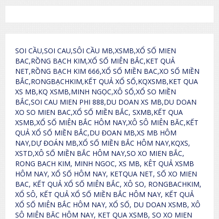
SOI CẦU,SOI CAU,SÔI CẦU MB,XSMB,XỔ SỐ MIEN
BAC,RỒNG BẠCH KIM,XỔ SỐ MIÊN BẮC,KET QUẢ
NET,RỒNG BẠCH KIM 666,XỔ SỐ MIỀN BAC,XO SỐ MIỀN
BẮC,RONGBẠCHKIM,KẾT QUẢ XỔ SỐ,KQXSMB,KET QUA
XS MB,KQ XSMB,MINH NGỌC,XÔ SỐ,XỔ SO MIỀN
BẮC,SOI CAU MIEN PHI 888,DU DOAN XS MB,DU DOAN
XO SO MIEN BAC,XỔ SỐ MIỀN BẮC, SXMB,KẾT QUA
XSMB,XỔ SỐ MIÊN BẮC HÔM NAY,XÔ SÔ MIÊN BĂC,KẾT
QUẢ XỔ SỐ MIỀN BẮC,DU ĐOAN MB,XS MB HÔM
NAY,DỰ ĐOÁN MB,XỔ SỐ MIỀN BẮC HÔM NAY,KQXS,
XSTD,XÔ SỐ MIỀN BẮC HÔM NAY,SO XO MIEN BẮC,
RONG BACH KIM, MINH NGOC, XS MB, KÊT QUẢ XSMB
HÔM NAY, XỔ SỐ HÔM NAY, KETQUA NET, SỐ XO MIEN
BAC, KẾT QUẢ XỔ SỐ MIÊN BẮC, XÔ SO, RONGBACHKIM,
XỔ SÔ, KẾT QUẢ XỔ SỐ MIỀN BẮC HÔM NAY, KẾT QUẢ
XỔ SỐ MIÊN BẮC HÔM NAY, XỔ SỐ, DU DOAN XSMB, XÔ
SÔ MIÊN BĂC HÔM NAY, KET QUA XSMB, SO XO MIEN