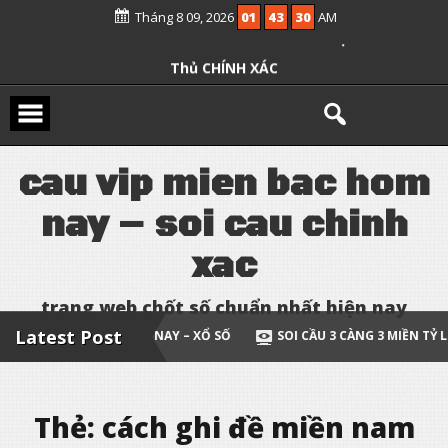
Skip
Tháng 8 09, 2026
01
43
31
AM
to
Miễn Phí Hôm Nay 100%
content
Soi Cầu 24h – Soi Cầu 247 – Soi Cầu Bạch
Thủ CHÍNH XÁC
Soi Cau Mb Rong Bach Kim
Giờ Vàng Chốt Số Miền Bắc Hôm Nay –
c
a
u
v
i
p
m
i
e
n
b
a
c
h
o
m
Xổ Số 666
n
a
y
–
s
o
i
c
a
u
c
h
i
n
h
x
a
c
t
r
a
n
g
w
e
b
c
h
ố
t
s
ố
c
h
u
ẩ
n
n
h
ấ
t
h
i
ệ
n
n
a
y
Latest Post
C HÔM NAY – XỔ SỐ
SOI CẦU 3 CÀNG 3 MIỀN TỶ LỆ TRÚNG 99%
Thẻ:
cách ghi đề miền nam