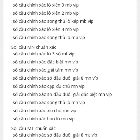
số cầu chính xác lô xiên 3 mb víp
số cầu chính xác lô xiên 2 mb víp
số cầu chính xác song thủ lô kép mb víp
số cầu chính xác lô xiên 4 mb víp
số cầu chính xác song thủ lô mb víp
Soi cầu MN chuẩn xác
số cầu chính xác lô 3 số mt víp
số cầu chính xác đặc biệt mn víp
số cầu chính xác giải tám mn víp
số cầu chính xác sớ đầu đuôi giải 8 mn víp
số cầu chính xác cặp xíu chủ mn víp
số cầu chính xác sớ đầu đuôi giải đặc biệt mn víp
số cầu chính xác song thủ lô mn víp
số cầu chính xác xíu chủ mn víp
số cầu chính xác bao lô mn víp
Soi cầu MT chuẩn xác
số cầu chính xác sớ đầu đuôi giải 8 mt víp