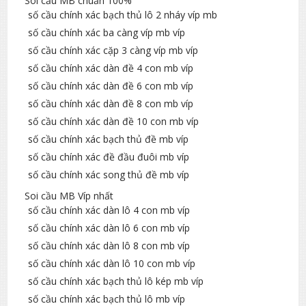
Soi cầu MB chuẩn 100%
số cầu chính xác bạch thủ lô 2 nháy víp mb
số cầu chính xác ba càng víp mb víp
số cầu chính xác cặp 3 càng víp mb víp
số cầu chính xác dàn đề 4 con mb víp
số cầu chính xác dàn đề 6 con mb víp
số cầu chính xác dàn đề 8 con mb víp
số cầu chính xác dàn đề 10 con mb víp
số cầu chính xác bạch thủ đề mb víp
số cầu chính xác đề đầu đuôi mb víp
số cầu chính xác song thủ đề mb víp
Soi cầu MB Víp nhất
số cầu chính xác dàn lô 4 con mb víp
số cầu chính xác dàn lô 6 con mb víp
số cầu chính xác dàn lô 8 con mb víp
số cầu chính xác dàn lô 10 con mb víp
số cầu chính xác bạch thủ lô kép mb víp
số cầu chính xác bạch thủ lô mb víp