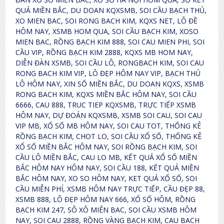
QUẢ MIỀN BẮC, DU DOAN KQXSMB, SOI CẦU BẠCH THỦ,
XO MIEN BAC, SOI RONG BACH KIM, KQXS NET, LÔ ĐỀ
HÔM NAY, XSMB HOM QUA, SOI CẦU BẠCH KIM, XOSO
MIEN BAC, RỒNG BẠCH KIM 888, SOI CAU MIEN PHI, SOI
CẦU VIP, RỒNG BẠCH KIM 2888, KQXS MB HOM NAY,
DIỄN ĐÀN XSMB, SOI CẦU LÔ, RONGBACH KIM, SOI CAU
RONG BACH KIM VIP, LÔ ĐẸP HÔM NAY VIP, BẠCH THỦ
LÔ HÔM NAY, XIN SỐ MIỀN BẮC, DU DOAN KQXS, XSMB
RONG BACH KIM, KQXS MIỀN BẮC HÔM NAY, SOI CẦU
6666, CAU 888, TRUC TIEP KQXSMB, TRỰC TIẾP XSMB
HÔM NAY, DỰ ĐOÁN KQXSMB, XSMB SOI CAU, SOI CAU
VIP MB, XỔ SỐ MB HÔM NAY, SOI CAU TOT, THỐNG KÊ
RỒNG BẠCH KIM, CHOT LO, SOI CẦU XỔ SỐ, THỐNG KÊ
XỔ SỐ MIỀN BẮC HÔM NAY, SOI RỒNG BẠCH KIM, SOI
CẦU LÔ MIỀN BẮC, CAU LO MB, KẾT QUẢ XỔ SỐ MIỀN
BẮC HÔM NAY HÔM NAY, SOI CẦU 188, KẾT QUẢ MIỀN
BẮC HÔM NAY, XO SO HÔM NAY, KET QUẢ XỔ SỐ, SOI
CẦU MIỄN PHÍ, XSMB HÔM NAY TRỰC TIẾP, CẦU ĐẸP 88,
XSMB 888, LÔ ĐẸP HÔM NAY 666, XỔ SỐ HÔM, RỒNG
BẠCH KIM 247, SÔ XÔ MIÊN BAC, SOI CẦU XSMB HÔM
NAY, SOI CAU 2888, RỒNG VÀNG BẠCH KIM, CAU BACH