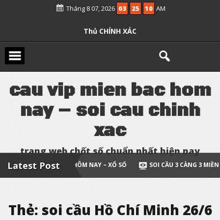
Skip
Tháng 8 07, 2026
03
25
11
AM
Miễn Phí Hôm Nay 100%
to
content
Soi Cầu 24h – Soi Cầu 247 – Soi Cầu Bạch
Thủ CHÍNH XÁC
Soi Cau Mb Rong Bach Kim
Giờ Vàng Chốt Số Miền Bắc Hôm Nay –
Xổ Số 666
c
a
u
v
i
p
m
i
e
n
b
a
c
h
o
m
n
a
y
–
s
o
i
c
a
u
c
h
i
n
h
x
a
c
t
r
a
n
g
w
e
b
c
h
ố
t
s
ố
c
h
u
ẩ
n
n
h
ấ
t
h
i
ệ
n
n
a
y
Latest Post
 MIỀN BẮC HÔM NAY – XỔ SỐ
SOI CẦU 3 CÀNG 3 MIỀN TỶ LỆ TRÚNG
Thẻ:
soi cầu Hồ Chí Minh 26/6