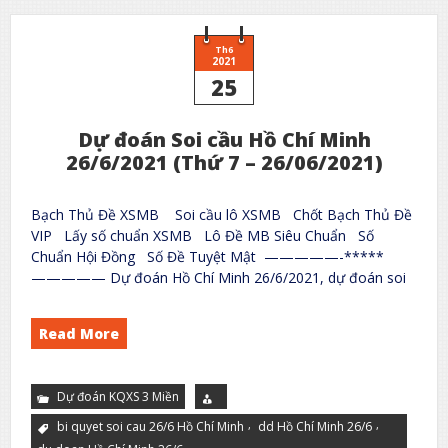
Th6
2021
25
Dự đoán Soi cầu Hồ Chí Minh
26/6/2021 (Thứ 7 – 26/06/2021)
Bạch Thủ Đề XSMB Soi cầu lô XSMB Chốt Bạch Thủ Đề
VIP Lấy số chuẩn XSMB Lô Đề MB Siêu Chuẩn Số
Chuẩn Hội Đồng Số Đề Tuyệt Mật —————-*****
————— Dự đoán Hồ Chí Minh 26/6/2021, dự đoán soi
Read More
Dự đoán KQXS 3 Miền
,
,
bi quyet soi cau 26/6 Hồ Chí Minh
dd Hồ Chí Minh 26/6
,