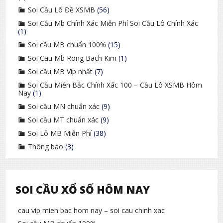
Soi Cầu Lô Đề XSMB
(56)
Soi Cầu Mb Chính Xác Miễn Phí Soi Cầu Lô Chính Xác
(1)
Soi cầu MB chuẩn 100%
(15)
Soi Cau Mb Rong Bach Kim
(1)
Soi cầu MB Víp nhất
(7)
Soi Cầu Miền Bắc Chính Xác 100 – Cầu Lô XSMB Hôm
Nay
(1)
Soi cầu MN chuẩn xác
(9)
Soi cầu MT chuẩn xác
(9)
Soi Lô MB Miễn Phí
(38)
Thông báo
(3)
SOI CẦU XỔ SỐ HÔM NAY
cau vip mien bac hom nay – soi cau chinh xac