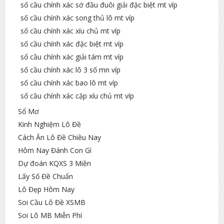
số cầu chính xác sớ đầu đuôi giải đặc biệt mt víp
số cầu chính xác song thủ lô mt víp
số cầu chính xác xíu chủ mt víp
số cầu chính xác đặc biệt mt víp
số cầu chính xác giải tám mt víp
số cầu chính xác lô 3 số mn víp
số cầu chính xác bao lô mt víp
số cầu chính xác cặp xíu chủ mt víp
Sổ Mơ
Kinh Nghiệm Lô Đề
Cách Ăn Lô Đề Chiều Nay
Hôm Nay Đánh Con Gì
Dự đoán KQXS 3 Miền
Lấy Số Đề Chuẩn
Lô Đẹp Hôm Nay
Soi Cầu Lô Đề XSMB
Soi Lô MB Miễn Phí