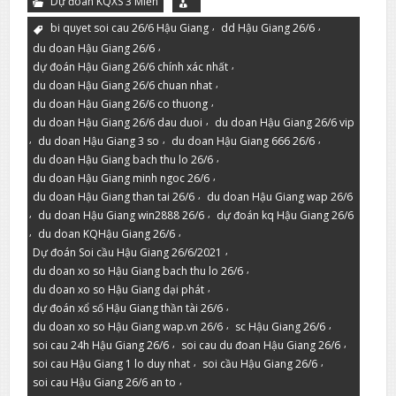
Dự đoán KQXS 3 Miền
,
,
bi quyet soi cau 26/6 Hậu Giang
dd Hậu Giang 26/6
,
du doan Hậu Giang 26/6
,
dự đoán Hậu Giang 26/6 chính xác nhất
,
du doan Hậu Giang 26/6 chuan nhat
,
du doan Hậu Giang 26/6 co thuong
,
du doan Hậu Giang 26/6 dau duoi
du doan Hậu Giang 26/6 vip
,
,
,
du doan Hậu Giang 3 so
du doan Hậu Giang 666 26/6
,
du doan Hậu Giang bach thu lo 26/6
,
du doan Hậu Giang minh ngoc 26/6
,
du doan Hậu Giang than tai 26/6
du doan Hậu Giang wap 26/6
,
,
du doan Hậu Giang win2888 26/6
dự đoán kq Hậu Giang 26/6
,
,
du doan KQHậu Giang 26/6
,
Dự đoán Soi cầu Hậu Giang 26/6/2021
,
du doan xo so Hậu Giang bach thu lo 26/6
,
du doan xo so Hậu Giang dại phát
,
dự đoán xổ số Hậu Giang thần tài 26/6
,
,
du doan xo so Hậu Giang wap.vn 26/6
sc Hậu Giang 26/6
,
,
soi cau 24h Hậu Giang 26/6
soi cau du đoan Hậu Giang 26/6
,
,
soi cau Hậu Giang 1 lo duy nhat
soi cầu Hậu Giang 26/6
,
soi cau Hậu Giang 26/6 an to