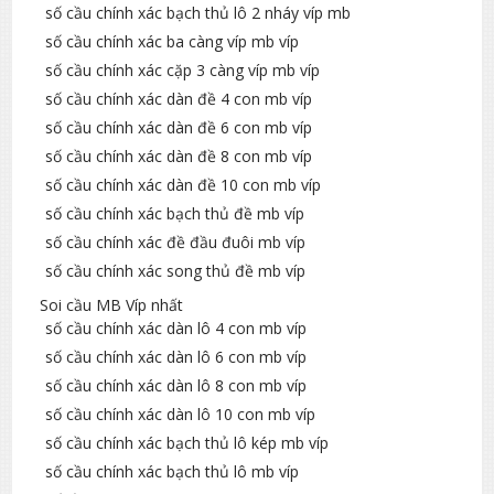
số cầu chính xác bạch thủ lô 2 nháy víp mb
số cầu chính xác ba càng víp mb víp
số cầu chính xác cặp 3 càng víp mb víp
số cầu chính xác dàn đề 4 con mb víp
số cầu chính xác dàn đề 6 con mb víp
số cầu chính xác dàn đề 8 con mb víp
số cầu chính xác dàn đề 10 con mb víp
số cầu chính xác bạch thủ đề mb víp
số cầu chính xác đề đầu đuôi mb víp
số cầu chính xác song thủ đề mb víp
Soi cầu MB Víp nhất
số cầu chính xác dàn lô 4 con mb víp
số cầu chính xác dàn lô 6 con mb víp
số cầu chính xác dàn lô 8 con mb víp
số cầu chính xác dàn lô 10 con mb víp
số cầu chính xác bạch thủ lô kép mb víp
số cầu chính xác bạch thủ lô mb víp