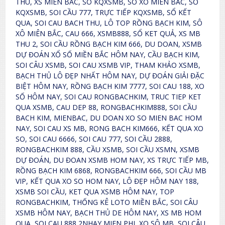
THU, XS MIEN BẮC, SO KQXSMB, SO XO MIÊN BAC, SỐ
KQXSMB, SOI CẦU 777, TRỰC TIẾP KQXSMB, SỔ KẾT
QUA, SOI CAU BACH THU, LÔ TOP RỒNG BẠCH KIM, SÔ
XÔ MIÊN BẮC, CAU 666, XSMB888, SỔ KET QUẢ, XS MB
THU 2, SOI CẦU RỒNG BẠCH KIM 666, DU DOAN, XSMB
DỰ ĐOÁN XỔ SỐ MIỀN BẮC HÔM NAY, CẦU BẠCH KIM,
SOI CÂU XSMB, SOI CAU XSMB VIP, THAM KHẢO XSMB,
BẠCH THỦ LÔ ĐẸP NHẤT HÔM NAY, DỰ ĐOÁN GIẢI ĐẶC
BIỆT HÔM NAY, RỒNG BẠCH KIM 7777, SOI CAU 188, XO
SỐ HÔM NAY, SOI CAU RONGBACHKIM, TRUC TIEP KET
QUA XSMB, CAU DEP 88, RONGBACHKIM888, SOI CẦU
BACH KIM, MIENBAC, DU DOAN XO SO MIEN BAC HOM
NAY, SOI CAU XS MB, RONG BACH KIM666, KẾT QUA XO
SO, SOI CAU 6666, SOI CAU 777, SOI CẦU 2888,
RONGBACHKIM 888, CẦU XSMB, SOI CẦU XSMN, XSMB
DỰ ĐOÁN, DU ĐOAN XSMB HOM NAY, XS TRỰC TIẾP MB,
RỒNG BẠCH KIM 6868, RONGBACHKIM 666, SOI CẦU MB
VIP, KẾT QUA XO SO HOM NAY, LÔ ĐẸP HÔM NAY 188,
XSMB SOI CẦU, KET QUA XSMB HÔM NAY, TOP
RONGBACHKIM, THỐNG KÊ LOTO MIỀN BẮC, SOI CÂU
XSMB HÔM NAY, BẠCH THỦ DE HÔM NAY, XS MB HOM
QUA, SOI CAU 888 2NHAY MIEN PHI, XO SÔ MB, SOI CÂU,