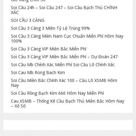
Soi Cầu 24h – Soi Cầu 247 – Soi Cầu Bạch Thủ CHÍNH
XÁC
SOI CẦU 3 CÀNG
Soi Cầu 3 Càng 3 Miền Tỷ Lệ Trúng 99%
Soi Cầu 3 Càng Miền Nam Cực Chuẩn Miễn Phí Hôm Nay
100%
Soi Cầu 3 Càng VIP Miền Bắc Miễn Phí
Soi Cầu 3 Càng VIP Miền Bắc Miễn Phí – Dự Đoán 247
Soi Cầu Mb Chính Xác Miễn Phí Soi Cầu Lô Chính Xác
Soi Cau Mb Rong Bach Kim
Soi Cầu Miền Bắc Chính Xác 100 – Cầu Lô XSMB Hôm
Nay
Soi Cầu Rồng Bạch Kim 666 Hôm Nay Miễn Phí
Cau XSMB – Thống Kê Cầu Bạch Thủ Miền Bắc Hôm Nay
– Xổ Số