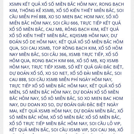
XSMN KẾT QUẢ XỔ SỐ MIỀN BẮC HÔM NAY, RONG BẠCH
KIM, THỐNG KÊ XSMB, XỔ SỐ KIẾN THIẾT MIÊN BẮC, SOI
CẦU MIỄN PHÍ 888, XO SO MIEN BAC HOM NAY, SỔ XÔ
MIÊN BẮC HÔM NAY, SOI CẦU 666, TRỰC TIẾP KẾT QUẢ
XỔ SỐ MIỀN BẮC, CAU MB, RÔNG BẠCH KIM, KẾT QUẢ
XỔ SỐ KIẾN THIẾT MIỀN BẮC, KQXSMB HÔM NAY, DỰ
ĐOÁN SỐ DE HÔM NAY, KẾT QUẢ XỔ SỐ MIỀN BẮC HÔM
QUA, SOI CAU XSMB, TOP RỒNG BẠCH KIM, XỔ SỐ HÔM
NAY MIỀN BẮC, SOI CÂU 366, XSMB TRỰC TIẾP, XỔ SỐ
HÔM QUA, RONG BACH KIM 666, XỔ SỐ MB, KQ XSMB
HÔM NAY, TRỰC TIẾP XSMB, SỐ KẾT QUẢ GIẢI ĐẶC BIỆT,
DỰ ĐOÁN XỔ SỐ, XO SO NET, XỔ SỐ ĐÀI MIỀN BẮC, SOI
CAU 888, SOI CẦU XSMB MIỄN PHÍ NGÀY HÔM NAY,
TRỰC TIẾP XỔ SỐ MIỀN BẮC HÔM NAY, KẾT QUẢ XỔ SỐ
MIỀN, SỐ MIỀN BẮC HÔM NAY, DỰ ĐOÁN XỔ SỐ MIỀN
BẮC HÔM NAY, SỔ XÔ MIÊN BẮC, SO XO MIEN BAC HOM
NAY, DU DOAN XO SO, DỰ ĐOÁN GIẢI ĐẶC BIỆT NGÀY
MAI, KẾT QUẢ XSMB HÔM NAY, DỰ ĐOÁN MIỀN BẮC, XỔ
SỐ MIỀN BẮC HÔM, XỔ SỐ MIỀN BẮC XỔ SỐ MIỀN BẮC,
XỔ SỐ TRỰC TIẾP MIỀN BẮC HÔM NAY, SOI CẦU LÔ VIP,
KẾT QUẢ MIỀN BẮC, SOI CẦU XSMB VIP, SOI CAU 366, XỔ