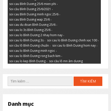
,
soi cau Bình Dương 25/6 mien phi
,
Soi cầu Bình Dương 25/6/2021
,
soi cau Bình Dương minh ngoc 25/6
,
soi cau Bình Dương wap 25/6
,
soi cau du đoan Bình Dương 25/6
,
soi cau lo 3s Bình Dương 25/6
,
soi cau lo Bình Dương 2 nhay hom nay
,
,
soi cau lo Bình Dương 3s
soi cau lo Bình Dương chinh xac 100
,
,
soi cầu lô Bình Dương chuẩn
soi cau lo Bình Dương hom nay
,
soi cau lo Bình Dương minh ngoc
,
soi cau lo Bình Dương rong bach kim
,
soi cau lo kep Bình Dương
soi cầu lô mn âm dương
Tìm
kiếm
cho:
Danh mục