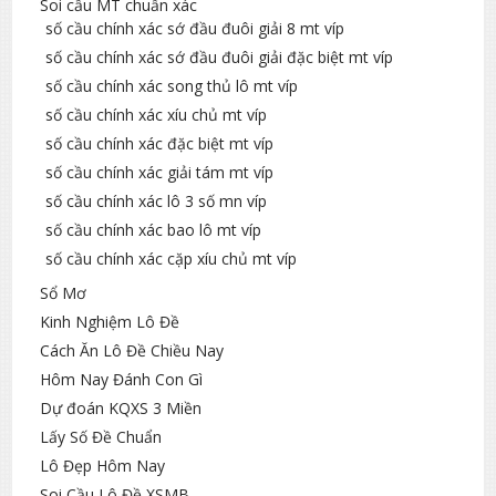
Soi cầu MT chuẩn xác
số cầu chính xác sớ đầu đuôi giải 8 mt víp
số cầu chính xác sớ đầu đuôi giải đặc biệt mt víp
số cầu chính xác song thủ lô mt víp
số cầu chính xác xíu chủ mt víp
số cầu chính xác đặc biệt mt víp
số cầu chính xác giải tám mt víp
số cầu chính xác lô 3 số mn víp
số cầu chính xác bao lô mt víp
số cầu chính xác cặp xíu chủ mt víp
Sổ Mơ
Kinh Nghiệm Lô Đề
Cách Ăn Lô Đề Chiều Nay
Hôm Nay Đánh Con Gì
Dự đoán KQXS 3 Miền
Lấy Số Đề Chuẩn
Lô Đẹp Hôm Nay
Soi Cầu Lô Đề XSMB