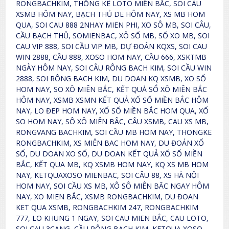
RONGBACHKIM, THỐNG KÊ LOTO MIỀN BẮC, SOI CÂU
XSMB HÔM NAY, BẠCH THỦ DE HÔM NAY, XS MB HOM
QUA, SOI CAU 888 2NHAY MIEN PHI, XO SÔ MB, SOI CÂU,
CẦU BẠCH THỦ, SOMIENBAC, XÔ SỐ MB, SỐ XO MB, SOI
CAU VIP 888, SOI CẦU VIP MB, DỰ ĐOÁN KQXS, SOI CAU
WIN 2888, CẦU 888, XOSO HOM NAY, CẦU 666, XSKTMB
NGÀY HÔM NAY, SOI CÂU RÔNG BACH KIM, SOI CẦU WIN
2888, SOI RÔNG BACH KIM, DU DOAN KQ XSMB, XO SỐ
HOM NAY, SO XÔ MIÊN BẮC, KẾT QUẢ SỔ XÔ MIÊN BẮC
HÔM NAY, XSMB XSMN KẾT QUẢ XỐ SỐ MIỀN BẮC HÔM
NAY, LO ĐEP HOM NAY, XỔ SỐ MIỀN BẮC HOM QUA, XỔ
SO HOM NAY, SÔ XÔ MIÊN BÂC, CÂU XSMB, CAU XS MB,
RONGVANG BACHKIM, SOI CẦU MB HOM NAY, THONGKE
RONGBACHKIM, XS MIÊN BAC HOM NAY, DU ĐOÁN XỔ
SỐ, DU DOAN XO SỐ, DU DOAN KẾT QUẢ XỔ SỐ MIỀN
BẮC, KẾT QUA MB, KQ XSMB HOM NAY, KQ XS MB HOM
NAY, KETQUAXOSO MIENBAC, SOI CÂU 88, XS HÀ NỘI
HOM NAY, SOI CẦU XS MB, XÔ SÔ MIÊN BĂC NGAY HÔM
NAY, XO MIEN BẮC, XSMB RONGBACHKIM, DU ĐOAN
KET QUA XSMB, RONGBACHKIM 247, RONGBACHKIM
777, LO KHUNG 1 NGAY, SOI CAU MIEN BẮC, CAU LOTO,
SOI CAU 3CANG, CẦU RÔNG BACH KIM, KETQUA XOSO,