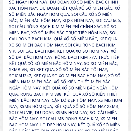
SỐ NGÀY HÔM NAY, DỰ ĐOÁN XỔ SỐ MIỀN BẮC CHÍNH
XÁC HÔM NAY, DỰ ĐOÁN KẾT QUẢ XỔ SỐ MIỀN BẮC, XỔ
SỐ MIỀN BẮC NGÀY HÔM QUA, SOI CẦU XỔ SỐ MIỀN
BẮC, MIỀN BẮC HÔM NAY, KQXS HÔM NAY, SOI CAU 666,
SOI CẦU RỒNG BẠCH KIM MIỄN PHÍ CHÍNH XÁC, SỐ SO
MIEN BAC, XỔ SỐ MIỀN BẮC TRỰC TIẾP HÔM NAY, SOI
CAU RONG BACH KIM, QUẢ XỔ SỐ MIỀN BẮC, KET QUA
XO SO MIEN BAC HOM NAY, SOI CẦU RỒNG BẠCH KIM
VIP, SOI CAU BACH KIM, KET QUA XO SO HOM NAY, XỔ
SỐ ĐÀI BẮC HÔM NAY, RỒNG BẠCH KIM 777, TRỰC TIẾP
KẾT QUẢ XỔ SỐ MIỀN BẮC HÔM NAY, SO XO MIỀN BẮC,
SXMB VN, XO KET QUA, XỔ SỐ MIỀN BẮC TỐI NAY,
SOICAU247, KET QUA SO XO MIEN BAC HOM NAY, XỔ SỐ
MIỀN NAM MIỀN BẮC, XỔ SỐ KIẾN THIẾT MIỀN BẮC
NGÀY HÔM NAY, KẾT QUẢ XỔ SỐ MIỀN BẮC NGÀY HÔM
QUA, RONG BACH KIM 888, KẾT QUẢ XỔ SỐ KIẾN THIẾT
MIỀN BẮC HÔM NAY, CẶP LÔ ĐẸP HÔM NAY, XS MB HOM
NAY, XSMB HÔM QUA, KẾT QUẢ XỔ SỐ HÔM NAY XSMB,
SOI CAU VIP, DU DOAN XSMB HOM NAY, SOI CẦU MIỀN
BẮC HÔM NAY, SOI CAU MB RONG BACH KIM, XS MIEN
BAC HOM NAY, LO DEP HOM NAY, KẾT QUẢ XỔ SỐ MIỀN
BẮC NGÀY, KET QUA XSMB HOM NAY, XO SO MIỀN BẮC,