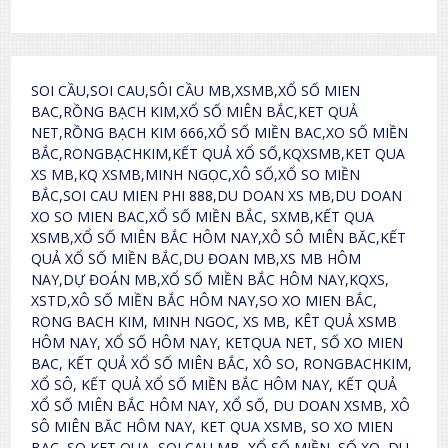
SOI CẦU,SOI CAU,SÔI CẦU MB,XSMB,XỔ SỐ MIEN
BAC,RỒNG BẠCH KIM,XỔ SỐ MIÊN BẮC,KET QUẢ
NET,RỒNG BẠCH KIM 666,XỔ SỐ MIỀN BAC,XO SỐ MIỀN
BẮC,RONGBẠCHKIM,KẾT QUẢ XỔ SỐ,KQXSMB,KET QUA
XS MB,KQ XSMB,MINH NGỌC,XÔ SỐ,XỔ SO MIỀN
BẮC,SOI CAU MIEN PHI 888,DU DOAN XS MB,DU DOAN
XO SO MIEN BAC,XỔ SỐ MIỀN BẮC, SXMB,KẾT QUA
XSMB,XỔ SỐ MIÊN BẮC HÔM NAY,XÔ SÔ MIÊN BĂC,KẾT
QUẢ XỔ SỐ MIỀN BẮC,DU ĐOAN MB,XS MB HÔM
NAY,DỰ ĐOÁN MB,XỔ SỐ MIỀN BẮC HÔM NAY,KQXS,
XSTD,XÔ SỐ MIỀN BẮC HÔM NAY,SO XO MIEN BẮC,
RONG BACH KIM, MINH NGOC, XS MB, KÊT QUẢ XSMB
HÔM NAY, XỔ SỐ HÔM NAY, KETQUA NET, SỐ XO MIEN
BAC, KẾT QUẢ XỔ SỐ MIÊN BẮC, XÔ SO, RONGBACHKIM,
XỔ SÔ, KẾT QUẢ XỔ SỐ MIỀN BẮC HÔM NAY, KẾT QUẢ
XỔ SỐ MIÊN BẮC HÔM NAY, XỔ SỐ, DU DOAN XSMB, XÔ
SÔ MIÊN BĂC HÔM NAY, KET QUA XSMB, SO XO MIEN
BAC, SO KET QUA, SOI CAU MB, XỔ SỐ MIỀN, SỐ XO, DU