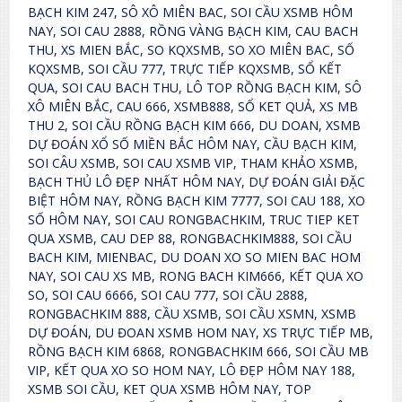
BẠCH KIM 247, SÔ XÔ MIÊN BAC, SOI CẦU XSMB HÔM
NAY, SOI CAU 2888, RỒNG VÀNG BẠCH KIM, CAU BACH
THU, XS MIEN BẮC, SO KQXSMB, SO XO MIÊN BAC, SỐ
KQXSMB, SOI CẦU 777, TRỰC TIẾP KQXSMB, SỔ KẾT
QUA, SOI CAU BACH THU, LÔ TOP RỒNG BẠCH KIM, SÔ
XÔ MIÊN BẮC, CAU 666, XSMB888, SỔ KET QUẢ, XS MB
THU 2, SOI CẦU RỒNG BẠCH KIM 666, DU DOAN, XSMB
DỰ ĐOÁN XỔ SỐ MIỀN BẮC HÔM NAY, CẦU BẠCH KIM,
SOI CÂU XSMB, SOI CAU XSMB VIP, THAM KHẢO XSMB,
BẠCH THỦ LÔ ĐẸP NHẤT HÔM NAY, DỰ ĐOÁN GIẢI ĐẶC
BIỆT HÔM NAY, RỒNG BẠCH KIM 7777, SOI CAU 188, XO
SỐ HÔM NAY, SOI CAU RONGBACHKIM, TRUC TIEP KET
QUA XSMB, CAU DEP 88, RONGBACHKIM888, SOI CẦU
BACH KIM, MIENBAC, DU DOAN XO SO MIEN BAC HOM
NAY, SOI CAU XS MB, RONG BACH KIM666, KẾT QUA XO
SO, SOI CAU 6666, SOI CAU 777, SOI CẦU 2888,
RONGBACHKIM 888, CẦU XSMB, SOI CẦU XSMN, XSMB
DỰ ĐOÁN, DU ĐOAN XSMB HOM NAY, XS TRỰC TIẾP MB,
RỒNG BẠCH KIM 6868, RONGBACHKIM 666, SOI CẦU MB
VIP, KẾT QUA XO SO HOM NAY, LÔ ĐẸP HÔM NAY 188,
XSMB SOI CẦU, KET QUA XSMB HÔM NAY, TOP