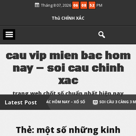
Skip
Miễn Phí Hôm Nay 100%
Tháng 8 07, 2026
06
08
53
PM
to
content
Soi Cầu 24h – Soi Cầu 247 – Soi Cầu Bạch
Thủ CHÍNH XÁC
Soi Cau Mb Rong Bach Kim
Giờ Vàng Chốt Số Miền Bắc Hôm Nay –
Xổ Số 666
c
a
u
v
i
p
m
i
e
n
b
a
c
h
o
m
n
a
y
–
s
o
i
c
a
u
c
h
i
n
h
x
a
c
t
r
a
n
g
w
e
b
c
h
ố
t
s
ố
c
h
u
ẩ
n
n
h
ấ
t
h
i
ệ
n
n
a
y
Latest Post
 THỦ MIỀN BẮC HÔM NAY – XỔ SỐ
SOI CẦU 3 CÀNG 3 MIỀN TỶ LỆ T
Thẻ:
một số những kinh