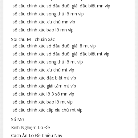
số cầu chính xác sớ đầu đuôi giải đặc biệt mn víp
số cầu chính xác song thủ lô mn víp
số cầu chính xác xíu chủ mn víp
số cầu chính xác bao lô mn víp
Soi cầu MT chuẩn xác
số cầu chính xác sớ đầu đuôi giải 8 mt víp
số cầu chính xác sớ đầu đuôi giải đặc biệt mt víp
số cầu chính xác song thủ lô mt víp
số cầu chính xác xíu chủ mt víp
số cầu chính xác đặc biệt mt víp
số cầu chính xác giải tám mt víp
số cầu chính xác lô 3 số mn víp
số cầu chính xác bao lô mt víp
số cầu chính xác cặp xíu chủ mt víp
Sổ Mơ
Kinh Nghiệm Lô Đề
Cách Ăn Lô Đề Chiều Nay