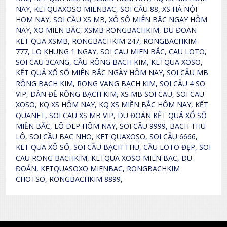
NAY, KETQUAXOSO MIENBAC, SOI CÂU 88, XS HÀ NỘI
HOM NAY, SOI CẦU XS MB, XÔ SÔ MIÊN BĂC NGAY HÔM
NAY, XO MIEN BẮC, XSMB RONGBACHKIM, DU ĐOAN
KET QUA XSMB, RONGBACHKIM 247, RONGBACHKIM
777, LO KHUNG 1 NGAY, SOI CAU MIEN BẮC, CAU LOTO,
SOI CAU 3CANG, CẦU RÔNG BACH KIM, KETQUA XOSO,
KẾT QUẢ XỔ SỐ MIÊN BẮC NGÀY HÔM NAY, SOI CÂU MB
RÔNG BACH KIM, RONG VANG BẠCH KIM, SOI CÂU 4 SO
VIP, DÀN ĐỀ RỒNG BẠCH KIM, XS MB SOI CAU, SOI CAU
XOSO, KQ XS HÔM NAY, KQ XS MIỀN BẮC HÔM NAY, KẾT
QUANET, SOI CAU XS MB VIP, DU ĐOÁN KẾT QUẢ XỔ SỐ
MIỀN BẮC, LÔ DEP HÔM NAY, SOI CÂU 9999, BACH THU
LÔ, SOI CẦU BAC NHO, KET QUAXOSO, SOI CÂU 6666,
KET QUA XÔ SỐ, SOI CẦU BẠCH THU, CẦU LOTO ĐẸP, SOI
CAU RONG BACHKIM, KETQUA XOSO MIEN BAC, DU
ĐOÁN, KETQUASOXO MIENBAC, RONGBACHKIM
CHOTSO, RONGBACHKIM 8899,