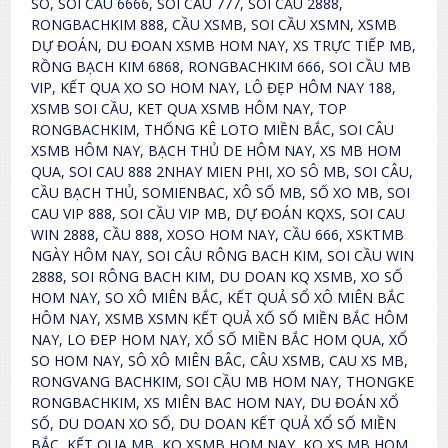
SO, SOI CAU 6666, SOI CAU 777, SOI CẦU 2888,
RONGBACHKIM 888, CẦU XSMB, SOI CẦU XSMN, XSMB
DỰ ĐOÁN, DU ĐOAN XSMB HOM NAY, XS TRỰC TIẾP MB,
RỒNG BẠCH KIM 6868, RONGBACHKIM 666, SOI CẦU MB
VIP, KẾT QUA XO SO HOM NAY, LÔ ĐẸP HÔM NAY 188,
XSMB SOI CẦU, KET QUA XSMB HÔM NAY, TOP
RONGBACHKIM, THỐNG KÊ LOTO MIỀN BẮC, SOI CÂU
XSMB HÔM NAY, BẠCH THỦ DE HÔM NAY, XS MB HOM
QUA, SOI CAU 888 2NHAY MIEN PHI, XO SÔ MB, SOI CÂU,
CẦU BẠCH THỦ, SOMIENBAC, XÔ SỐ MB, SỐ XO MB, SOI
CAU VIP 888, SOI CẦU VIP MB, DỰ ĐOÁN KQXS, SOI CAU
WIN 2888, CẦU 888, XOSO HOM NAY, CẦU 666, XSKTMB
NGÀY HÔM NAY, SOI CÂU RÔNG BACH KIM, SOI CẦU WIN
2888, SOI RÔNG BACH KIM, DU DOAN KQ XSMB, XO SỐ
HOM NAY, SO XÔ MIÊN BẮC, KẾT QUẢ SỔ XÔ MIÊN BẮC
HÔM NAY, XSMB XSMN KẾT QUẢ XỐ SỐ MIỀN BẮC HÔM
NAY, LO ĐEP HOM NAY, XỔ SỐ MIỀN BẮC HOM QUA, XỔ
SO HOM NAY, SÔ XÔ MIÊN BÂC, CÂU XSMB, CAU XS MB,
RONGVANG BACHKIM, SOI CẦU MB HOM NAY, THONGKE
RONGBACHKIM, XS MIÊN BAC HOM NAY, DU ĐOÁN XỔ
SỐ, DU DOAN XO SỐ, DU DOAN KẾT QUẢ XỔ SỐ MIỀN
BẮC, KẾT QUA MB, KQ XSMB HOM NAY, KQ XS MB HOM