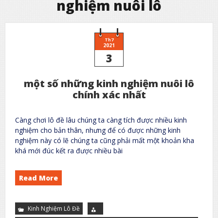
nghiệm nuôi lô
Th7
2021
3
một số những kinh nghiệm nuôi lô
chính xác nhất
Càng chơi lô đề lâu chúng ta càng tích được nhiều kinh
nghiệm cho bản thân, nhưng để có được những kinh
nghiệm này có lẽ chúng ta cũng phải mất một khoản kha
khá mới đúc kết ra được nhiều bài
Read More
Kinh Nghiệm Lô Đề