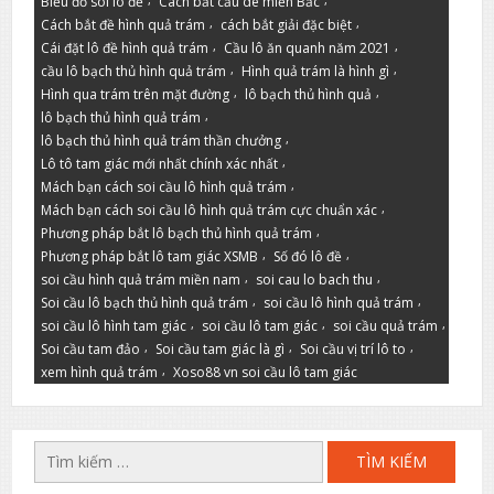
Biểu đồ soi lô đề
Cách bắt cầu de miền Bắc
,
,
Cách bắt đề hình quả trám
cách bắt giải đặc biệt
,
,
Cái đặt lô đề hình quả trám
Cầu lô ăn quanh năm 2021
,
,
cầu lô bạch thủ hình quả trám
Hình quả trám là hình gì
,
,
Hình qua trám trên mặt đường
lô bạch thủ hình quả
,
lô bạch thủ hình quả trám
,
lô bạch thủ hình quả trám thần chưởng
,
Lô tô tam giác mới nhất chính xác nhất
,
Mách bạn cách soi cầu lô hình quả trám
,
Mách bạn cách soi cầu lô hình quả trám cực chuẩn xác
,
Phương pháp bắt lô bạch thủ hình quả trám
,
,
Phương pháp bắt lô tam giác XSMB
Số đó lô đề
,
,
soi cầu hình quả trám miền nam
soi cau lo bach thu
,
,
Soi cầu lô bạch thủ hình quả trám
soi cầu lô hình quả trám
,
,
,
soi cầu lô hình tam giác
soi cầu lô tam giác
soi cầu quả trám
,
,
,
Soi cầu tam đảo
Soi cầu tam giác là gì
Soi cầu vị trí lô to
,
xem hình quả trám
Xoso88 vn soi cầu lô tam giác
Tìm
kiếm
cho: