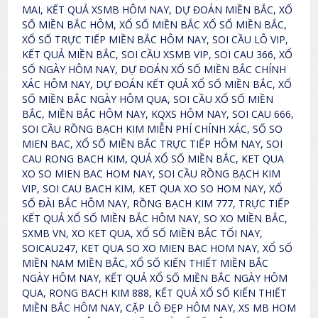
MAI, KẾT QUẢ XSMB HÔM NAY, DỰ ĐOÁN MIỀN BẮC, XỔ
SỐ MIỀN BẮC HÔM, XỔ SỐ MIỀN BẮC XỔ SỐ MIỀN BẮC,
XỔ SỐ TRỰC TIẾP MIỀN BẮC HÔM NAY, SOI CẦU LÔ VIP,
KẾT QUẢ MIỀN BẮC, SOI CẦU XSMB VIP, SOI CAU 366, XỔ
SỐ NGÀY HÔM NAY, DỰ ĐOÁN XỔ SỐ MIỀN BẮC CHÍNH
XÁC HÔM NAY, DỰ ĐOÁN KẾT QUẢ XỔ SỐ MIỀN BẮC, XỔ
SỐ MIỀN BẮC NGÀY HÔM QUA, SOI CẦU XỔ SỐ MIỀN
BẮC, MIỀN BẮC HÔM NAY, KQXS HÔM NAY, SOI CAU 666,
SOI CẦU RỒNG BẠCH KIM MIỄN PHÍ CHÍNH XÁC, SỐ SO
MIEN BAC, XỔ SỐ MIỀN BẮC TRỰC TIẾP HÔM NAY, SOI
CAU RONG BACH KIM, QUẢ XỔ SỐ MIỀN BẮC, KET QUA
XO SO MIEN BAC HOM NAY, SOI CẦU RỒNG BẠCH KIM
VIP, SOI CAU BACH KIM, KET QUA XO SO HOM NAY, XỔ
SỐ ĐÀI BẮC HÔM NAY, RỒNG BẠCH KIM 777, TRỰC TIẾP
KẾT QUẢ XỔ SỐ MIỀN BẮC HÔM NAY, SO XO MIỀN BẮC,
SXMB VN, XO KET QUA, XỔ SỐ MIỀN BẮC TỐI NAY,
SOICAU247, KET QUA SO XO MIEN BAC HOM NAY, XỔ SỐ
MIỀN NAM MIỀN BẮC, XỔ SỐ KIẾN THIẾT MIỀN BẮC
NGÀY HÔM NAY, KẾT QUẢ XỔ SỐ MIỀN BẮC NGÀY HÔM
QUA, RONG BACH KIM 888, KẾT QUẢ XỔ SỐ KIẾN THIẾT
MIỀN BẮC HÔM NAY, CẶP LÔ ĐẸP HÔM NAY, XS MB HOM