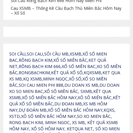
Soi Cầu Rồng Bạch Kim 666 Hôm Nay Miễn Phí
Cau XSMB – Thống Kê Cầu Bạch Thủ Miền Bắc Hôm Nay
– Xổ Số
SOI CẦU,SOI CAU,SÔI CẦU MB,XSMB,XỔ SỐ MIEN
BAC,RỒNG BẠCH KIM,XỔ SỐ MIÊN BẮC,KET QUẢ
NET,RỒNG BẠCH KIM 666,XỔ SỐ MIỀN BAC,XO SỐ MIỀN
BẮC,RONGBẠCHKIM,KẾT QUẢ XỔ SỐ,KQXSMB,KET QUA
XS MB,KQ XSMB,MINH NGỌC,XÔ SỐ,XỔ SO MIỀN
BẮC,SOI CAU MIEN PHI 888,DU DOAN XS MB,DU DOAN
XO SO MIEN BAC,XỔ SỐ MIỀN BẮC, SXMB,KẾT QUA
XSMB,XỔ SỐ MIÊN BẮC HÔM NAY,XÔ SÔ MIÊN BĂC,KẾT
QUẢ XỔ SỐ MIỀN BẮC,DU ĐOAN MB,XS MB HÔM
NAY,DỰ ĐOÁN MB,XỔ SỐ MIỀN BẮC HÔM NAY,KQXS,
XSTD,XÔ SỐ MIỀN BẮC HÔM NAY,SO XO MIEN BẮC,
RONG BACH KIM, MINH NGOC, XS MB, KÊT QUẢ XSMB
HÔM NAY, XỔ SỐ HÔM NAY, KETQUA NET, SỐ XO MIEN