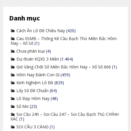
Danh mục
Cách Ăn Lô Đề Chiều Nay
(420)
Cau XSMB – Thống Kê Cầu Bạch Thủ Miền Bắc Hôm
Nay – Xổ Số
(1)
Chưa phân loại
(4)
Dự đoán KQXS 3 Miền
(1.464)
Giờ Vàng Chốt Số Miền Bắc Hôm Nay – Xổ Số 666
(1)
Hôm Nay Đánh Con Gì
(459)
Kinh Nghiệm Lô Đề
(829)
Lấy Số Đề Chuẩn
(64)
Lô Đẹp Hôm Nay
(48)
Sổ Mơ
(23)
Soi Cầu 24h – Soi Cầu 247 – Soi Cầu Bạch Thủ CHÍNH
XÁC
(1)
SOI CẦU 3 CÀNG
(1)