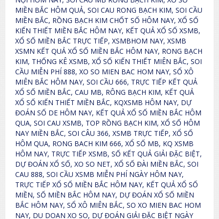
MIỀN BẮC HÔM QUẢ, SOI CAU RONG BẠCH KIM, SOI CẦU
MIỀN BẮC, RỒNG BẠCH KIM CHỐT SỐ HÔM NAY, XỔ SỐ
KIẾN THIẾT MIỀN BẮC HÔM NAY, KẾT QUẢ XỔ SỐ XSMB,
XỔ SỐ MIỀN BẮC TRỰC TIẾP, XSMBHOM NAY, XSMB
XSMN KẾT QUẢ XỔ SỐ MIỀN BẮC HÔM NAY, RONG BẠCH
KIM, THỐNG KÊ XSMB, XỔ SỐ KIẾN THIẾT MIÊN BẮC, SOI
CẦU MIỄN PHÍ 888, XO SO MIEN BAC HOM NAY, SỔ XÔ
MIÊN BẮC HÔM NAY, SOI CẦU 666, TRỰC TIẾP KẾT QUẢ
XỔ SỐ MIỀN BẮC, CAU MB, RÔNG BẠCH KIM, KẾT QUẢ
XỔ SỐ KIẾN THIẾT MIỀN BẮC, KQXSMB HÔM NAY, DỰ
ĐOÁN SỐ DE HÔM NAY, KẾT QUẢ XỔ SỐ MIỀN BẮC HÔM
QUA, SOI CAU XSMB, TOP RỒNG BẠCH KIM, XỔ SỐ HÔM
NAY MIỀN BẮC, SOI CÂU 366, XSMB TRỰC TIẾP, XỔ SỐ
HÔM QUA, RONG BACH KIM 666, XỔ SỐ MB, KQ XSMB
HÔM NAY, TRỰC TIẾP XSMB, SỐ KẾT QUẢ GIẢI ĐẶC BIỆT,
DỰ ĐOÁN XỔ SỐ, XO SO NET, XỔ SỐ ĐÀI MIỀN BẮC, SOI
CAU 888, SOI CẦU XSMB MIỄN PHÍ NGÀY HÔM NAY,
TRỰC TIẾP XỔ SỐ MIỀN BẮC HÔM NAY, KẾT QUẢ XỔ SỐ
MIỀN, SỐ MIỀN BẮC HÔM NAY, DỰ ĐOÁN XỔ SỐ MIỀN
BẮC HÔM NAY, SỔ XÔ MIÊN BẮC, SO XO MIEN BAC HOM
NAY, DU DOAN XO SO, DỰ ĐOÁN GIẢI ĐẶC BIỆT NGÀY