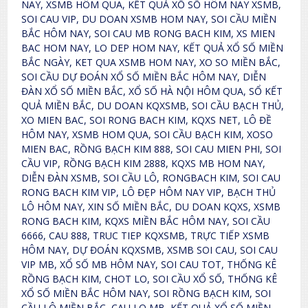
NAY, XSMB HÔM QUA, KẾT QUẢ XỔ SỐ HÔM NAY XSMB,
SOI CAU VIP, DU DOAN XSMB HOM NAY, SOI CẦU MIỀN
BẮC HÔM NAY, SOI CAU MB RONG BACH KIM, XS MIEN
BAC HOM NAY, LO DEP HOM NAY, KẾT QUẢ XỔ SỐ MIỀN
BẮC NGÀY, KET QUA XSMB HOM NAY, XO SO MIỀN BẮC,
SOI CẦU DỰ ĐOÁN XỔ SỐ MIỀN BẮC HÔM NAY, DIỄN
ĐÀN XỔ SỐ MIỀN BẮC, XỔ SỐ HÀ NỘI HÔM QUA, SỔ KẾT
QUẢ MIỀN BẮC, DU DOAN KQXSMB, SOI CẦU BẠCH THỦ,
XO MIEN BAC, SOI RONG BACH KIM, KQXS NET, LÔ ĐỀ
HÔM NAY, XSMB HOM QUA, SOI CẦU BẠCH KIM, XOSO
MIEN BAC, RỒNG BẠCH KIM 888, SOI CAU MIEN PHI, SOI
CẦU VIP, RỒNG BẠCH KIM 2888, KQXS MB HOM NAY,
DIỄN ĐÀN XSMB, SOI CẦU LÔ, RONGBACH KIM, SOI CAU
RONG BACH KIM VIP, LÔ ĐẸP HÔM NAY VIP, BẠCH THỦ
LÔ HÔM NAY, XIN SỐ MIỀN BẮC, DU DOAN KQXS, XSMB
RONG BACH KIM, KQXS MIỀN BẮC HÔM NAY, SOI CẦU
6666, CAU 888, TRUC TIEP KQXSMB, TRỰC TIẾP XSMB
HÔM NAY, DỰ ĐOÁN KQXSMB, XSMB SOI CAU, SOI CAU
VIP MB, XỔ SỐ MB HÔM NAY, SOI CAU TOT, THỐNG KÊ
RỒNG BẠCH KIM, CHOT LO, SOI CẦU XỔ SỐ, THỐNG KÊ
XỔ SỐ MIỀN BẮC HÔM NAY, SOI RỒNG BẠCH KIM, SOI
CẦU LÔ MIỀN BẮC, CAU LO MB, KẾT QUẢ XỔ SỐ MIỀN