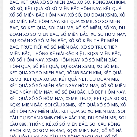
BAC, KẾT QUẢ XỔ SỐ MIÊN BẮC, XÔ SO, RONGBACHKIM,
XỔ SÔ, KẾT QUẢ XỔ SỐ MIỀN BẮC HÔM NAY, KẾT QUẢ
XỔ SỐ MIÊN BẮC HÔM NAY, XỔ SỐ, DU DOAN XSMB, XÔ
SÔ MIÊN BĂC HÔM NAY, KET QUA XSMB, SO XO MIEN
BAC, SO KET QUA, SOI CAU MB, XỔ SỐ MIỀN, SỐ XO, DU
ĐOAN XO SO MIEN BAC, SỐ MIỀN BẮC, XO SO HOM NAY,
DỰ ĐOÁN XỔ SỐ MIỀN BẮC, XỔ SỐ KIẾN THIẾT MIỀN
BẮC, TRỰC TIẾP XỔ SỐ MIỀN BẮC, XỔ SỐ TRỰC TIẾP
MIỀN BẮC, THỐNG KÊ GIẢI ĐẶC BIỆT, KQXS MIỀN BẮC,
XÔ SỐ HÔM NAY, XSMB HÔM NAY, XỔ SỐ MIỀN BẮC
HÔM QUA, SỔ KẾT QUẢ, DỰ ĐOÁN XSMB, XO SỐ MB,
KET QUA XO SO MIEN BAC, RÔNG BACH KIM, KẾT QUẢ
XSMB, KET QUA XO SO, KẾT QUẢ NET, DU DOAN MB,
KẾT QUẢ XỔ SỐ MIỀN BẮC NGÀY HÔM NAY, XỔ SỐ MIỀN
BẮC NGÀY HÔM NAY, XỔ SỐ ĐÀI BẮC, LÔ ĐẸP HÔM NAY,
KẾT QUẢ XỔ SỐ HÔM NAY, XSMB THU 2, KET QUA SO XO,
KQXS MIEN BẮC, SOI CẦU XSMB, KẾT QUẢ XỔ SỐ MB, XÔ
SỐ HÔM NAY MIỀN BẮC, KET QUA SO XO MIEN BAC, SOI
CẦU DỰ ĐOÁN XSMB CHÍNH XÁC 100, DU ĐOÁN MB, SOI
CẦU 888, THỐNG KÊ XỔ SỐ MIỀN BẮC, SOI CẦU RỒNG
BẠCH KIM, XOSOMIENBAC, KQXS MIEN BAC, XỔ SỐ HÀ
NỘI HÔM NAY, SOI CẦU MB RỒNG BẠCH KIM, XỔ SỐ