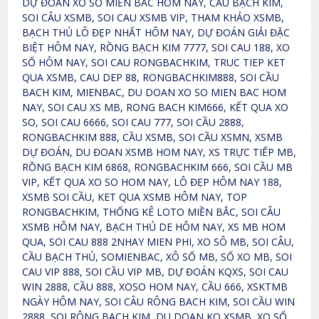
DỰ ĐOÁN XỔ SỐ MIỀN BẮC HÔM NAY, CẦU BẠCH KIM,
SOI CÂU XSMB, SOI CAU XSMB VIP, THAM KHẢO XSMB,
BẠCH THỦ LÔ ĐẸP NHẤT HÔM NAY, DỰ ĐOÁN GIẢI ĐẶC
BIỆT HÔM NAY, RỒNG BẠCH KIM 7777, SOI CAU 188, XO
SỐ HÔM NAY, SOI CAU RONGBACHKIM, TRUC TIEP KET
QUA XSMB, CAU DEP 88, RONGBACHKIM888, SOI CẦU
BACH KIM, MIENBAC, DU DOAN XO SO MIEN BAC HOM
NAY, SOI CAU XS MB, RONG BACH KIM666, KẾT QUA XO
SO, SOI CAU 6666, SOI CAU 777, SOI CẦU 2888,
RONGBACHKIM 888, CẦU XSMB, SOI CẦU XSMN, XSMB
DỰ ĐOÁN, DU ĐOAN XSMB HOM NAY, XS TRỰC TIẾP MB,
RỒNG BẠCH KIM 6868, RONGBACHKIM 666, SOI CẦU MB
VIP, KẾT QUA XO SO HOM NAY, LÔ ĐẸP HÔM NAY 188,
XSMB SOI CẦU, KET QUA XSMB HÔM NAY, TOP
RONGBACHKIM, THỐNG KÊ LOTO MIỀN BẮC, SOI CÂU
XSMB HÔM NAY, BẠCH THỦ DE HÔM NAY, XS MB HOM
QUA, SOI CAU 888 2NHAY MIEN PHI, XO SÔ MB, SOI CÂU,
CẦU BẠCH THỦ, SOMIENBAC, XÔ SỐ MB, SỐ XO MB, SOI
CAU VIP 888, SOI CẦU VIP MB, DỰ ĐOÁN KQXS, SOI CAU
WIN 2888, CẦU 888, XOSO HOM NAY, CẦU 666, XSKTMB
NGÀY HÔM NAY, SOI CÂU RÔNG BACH KIM, SOI CẦU WIN
2888, SOI RÔNG BACH KIM, DU DOAN KQ XSMB, XO SỐ