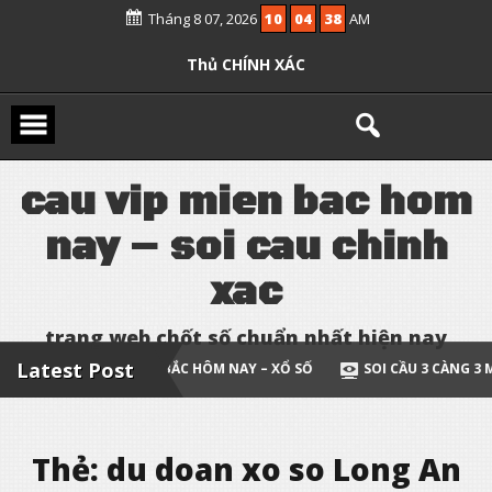
Skip
Miễn Phí Hôm Nay 100%
Tháng 8 07, 2026
10
04
39
AM
to
content
Soi Cầu 24h – Soi Cầu 247 – Soi Cầu Bạch
Thủ CHÍNH XÁC
Soi Cau Mb Rong Bach Kim
Giờ Vàng Chốt Số Miền Bắc Hôm Nay –
Xổ Số 666
c
a
u
v
i
p
m
i
e
n
b
a
c
h
o
m
n
a
y
–
s
o
i
c
a
u
c
h
i
n
h
x
a
c
t
r
a
n
g
w
e
b
c
h
ố
t
s
ố
c
h
u
ẩ
n
n
h
ấ
t
h
i
ệ
n
n
a
y
Latest Post
 THỦ MIỀN BẮC HÔM NAY – XỔ SỐ
SOI CẦU 3 CÀNG 3 MIỀN TỶ LỆ 
Thẻ:
du doan xo so Long An