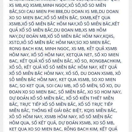
XS MB,KQ XSMB,MINH NGỌC,XÔ SỐ,XỔ SO MIỀN
BẮC,SOI CAU MIEN PHI 888,DU DOAN XS MB,DU DOAN
XO SO MIEN BAC,XỔ SỐ MIỀN BẮC, SXMB,KẾT QUA
XSMB,XỔ SỐ MIÊN BẮC HÔM NAY,XÔ SÔ MIÊN BĂC,KẾT
QUẢ XỔ SỐ MIỀN BẮC,DU ĐOAN MB,XS MB HÔM
NAY,DỰ ĐOÁN MB,XỔ SỐ MIỀN BẮC HÔM NAY,KQXS,
XSTD,XÔ SỐ MIỀN BẮC HÔM NAY,SO XO MIEN BẮC,
RONG BACH KIM, MINH NGOC, XS MB, KÊT QUẢ XSMB
HÔM NAY, XỔ SỐ HÔM NAY, KETQUA NET, SỐ XO MIEN
BAC, KẾT QUẢ XỔ SỐ MIÊN BẮC, XÔ SO, RONGBACHKIM,
XỔ SÔ, KẾT QUẢ XỔ SỐ MIỀN BẮC HÔM NAY, KẾT QUẢ
XỔ SỐ MIÊN BẮC HÔM NAY, XỔ SỐ, DU DOAN XSMB, XÔ
SÔ MIÊN BĂC HÔM NAY, KET QUA XSMB, SO XO MIEN
BAC, SO KET QUA, SOI CAU MB, XỔ SỐ MIỀN, SỐ XO, DU
ĐOAN XO SO MIEN BAC, SỐ MIỀN BẮC, XO SO HOM NAY,
DỰ ĐOÁN XỔ SỐ MIỀN BẮC, XỔ SỐ KIẾN THIẾT MIỀN
BẮC, TRỰC TIẾP XỔ SỐ MIỀN BẮC, XỔ SỐ TRỰC TIẾP
MIỀN BẮC, THỐNG KÊ GIẢI ĐẶC BIỆT, KQXS MIỀN BẮC,
XÔ SỐ HÔM NAY, XSMB HÔM NAY, XỔ SỐ MIỀN BẮC
HÔM QUA, SỔ KẾT QUẢ, DỰ ĐOÁN XSMB, XO SỐ MB,
KET QUA XO SO MIEN BAC, RÔNG BACH KIM, KẾT QUẢ