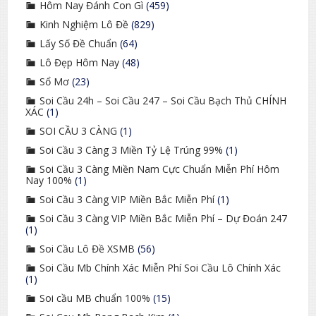
Hôm Nay Đánh Con Gì
(459)
Kinh Nghiệm Lô Đề
(829)
Lấy Số Đề Chuẩn
(64)
Lô Đẹp Hôm Nay
(48)
Sổ Mơ
(23)
Soi Cầu 24h – Soi Cầu 247 – Soi Cầu Bạch Thủ CHÍNH
XÁC
(1)
SOI CẦU 3 CÀNG
(1)
Soi Cầu 3 Càng 3 Miền Tỷ Lệ Trúng 99%
(1)
Soi Cầu 3 Càng Miền Nam Cực Chuẩn Miễn Phí Hôm
Nay 100%
(1)
Soi Cầu 3 Càng VIP Miền Bắc Miễn Phí
(1)
Soi Cầu 3 Càng VIP Miền Bắc Miễn Phí – Dự Đoán 247
(1)
Soi Cầu Lô Đề XSMB
(56)
Soi Cầu Mb Chính Xác Miễn Phí Soi Cầu Lô Chính Xác
(1)
Soi cầu MB chuẩn 100%
(15)