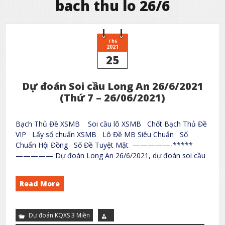
bach thu lo 26/6
Th6
2021
25
Dự đoán Soi cầu Long An 26/6/2021
(Thứ 7 – 26/06/2021)
Bạch Thủ Đề XSMB Soi cầu lô XSMB Chốt Bạch Thủ Đề
VIP Lấy số chuẩn XSMB Lô Đề MB Siêu Chuẩn Số
Chuẩn Hội Đồng Số Đề Tuyệt Mật —————-*****
————— Dự đoán Long An 26/6/2021, dự đoán soi cầu
Read More
Dự đoán KQXS 3 Miền