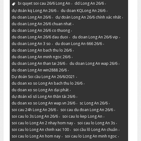
,
,
bi quyet soi cau 26/6 Long An
dd Long An 26/6
,
,
dự đoán kq Long An 26/6
du doan KQLong An 26/6
,
,
du doan Long An 26/6
dự đoán Long An 26/6 chính xác nhất
,
du doan Long An 26/6 chuan nhat
,
du doan Long An 26/6 co thuong
,
,
du doan Long An 26/6 dau duoi
du doan Long An 26/6 vip
,
,
du doan Long An 3 so
du doan Long An 666 26/6
,
du doan Long An bach thu lo 26/6
,
du doan Long An minh ngoc 26/6
,
,
du doan Long An than tai 26/6
du doan Long An wap 26/6
,
du doan Long An win2888 26/6
,
Dự đoán Soi cầu Long An 26/6/2021
,
du doan xo so Long An bach thu lo 26/6
,
du doan xo so Long An dại phát
,
dự đoán xổ số Long An thần tài 26/6
,
,
du doan xo so Long An wap.vn 26/6
sc Long An 26/6
,
,
soi cau 24h Long An 26/6
soi cau du đoan Long An 26/6
,
,
soi cau lo 3s Long An 26/6
soi cau lo kep Long An
,
,
soi cau lo Long An 2 nhay hom nay
soi cau lo Long An 3s
,
,
soi cau lo Long An chinh xac 100
soi cầu lô Long An chuẩn
,
,
soi cau lo Long An hom nay
soi cau lo Long An minh ngoc