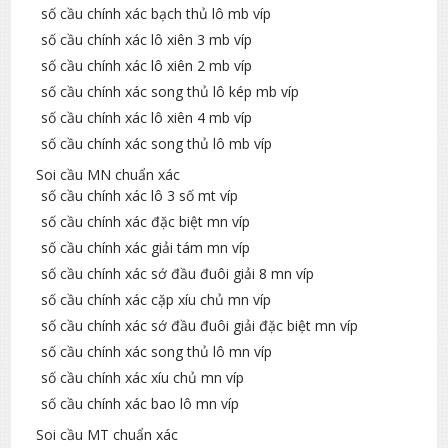
số cầu chính xác bạch thủ lô mb víp
số cầu chính xác lô xiên 3 mb víp
số cầu chính xác lô xiên 2 mb víp
số cầu chính xác song thủ lô kép mb víp
số cầu chính xác lô xiên 4 mb víp
số cầu chính xác song thủ lô mb víp
Soi cầu MN chuẩn xác
số cầu chính xác lô 3 số mt víp
số cầu chính xác đặc biệt mn víp
số cầu chính xác giải tám mn víp
số cầu chính xác sớ đầu đuôi giải 8 mn víp
số cầu chính xác cặp xíu chủ mn víp
số cầu chính xác sớ đầu đuôi giải đặc biệt mn víp
số cầu chính xác song thủ lô mn víp
số cầu chính xác xíu chủ mn víp
số cầu chính xác bao lô mn víp
Soi cầu MT chuẩn xác