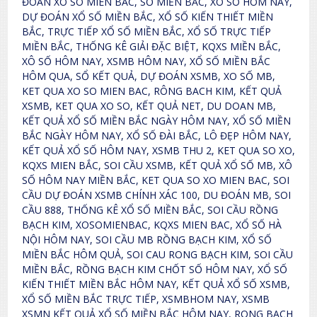
ĐOAN XO SO MIEN BAC, SỐ MIỀN BẮC, XO SO HOM NAY,
DỰ ĐOÁN XỔ SỐ MIỀN BẮC, XỔ SỐ KIẾN THIẾT MIỀN
BẮC, TRỰC TIẾP XỔ SỐ MIỀN BẮC, XỔ SỐ TRỰC TIẾP
MIỀN BẮC, THỐNG KÊ GIẢI ĐẶC BIỆT, KQXS MIỀN BẮC,
XÔ SỐ HÔM NAY, XSMB HÔM NAY, XỔ SỐ MIỀN BẮC
HÔM QUA, SỔ KẾT QUẢ, DỰ ĐOÁN XSMB, XO SỐ MB,
KET QUA XO SO MIEN BAC, RÔNG BACH KIM, KẾT QUẢ
XSMB, KET QUA XO SO, KẾT QUẢ NET, DU DOAN MB,
KẾT QUẢ XỔ SỐ MIỀN BẮC NGÀY HÔM NAY, XỔ SỐ MIỀN
BẮC NGÀY HÔM NAY, XỔ SỐ ĐÀI BẮC, LÔ ĐẸP HÔM NAY,
KẾT QUẢ XỔ SỐ HÔM NAY, XSMB THU 2, KET QUA SO XO,
KQXS MIEN BẮC, SOI CẦU XSMB, KẾT QUẢ XỔ SỐ MB, XÔ
SỐ HÔM NAY MIỀN BẮC, KET QUA SO XO MIEN BAC, SOI
CẦU DỰ ĐOÁN XSMB CHÍNH XÁC 100, DU ĐOÁN MB, SOI
CẦU 888, THỐNG KÊ XỔ SỐ MIỀN BẮC, SOI CẦU RỒNG
BẠCH KIM, XOSOMIENBAC, KQXS MIEN BAC, XỔ SỐ HÀ
NỘI HÔM NAY, SOI CẦU MB RỒNG BẠCH KIM, XỔ SỐ
MIỀN BẮC HÔM QUẢ, SOI CAU RONG BẠCH KIM, SOI CẦU
MIỀN BẮC, RỒNG BẠCH KIM CHỐT SỐ HÔM NAY, XỔ SỐ
KIẾN THIẾT MIỀN BẮC HÔM NAY, KẾT QUẢ XỔ SỐ XSMB,
XỔ SỐ MIỀN BẮC TRỰC TIẾP, XSMBHOM NAY, XSMB
XSMN KẾT QUẢ XỔ SỐ MIỀN BẮC HÔM NAY, RONG BẠCH