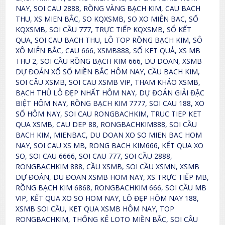
NAY, SOI CAU 2888, RỒNG VÀNG BẠCH KIM, CAU BACH
THU, XS MIEN BẮC, SO KQXSMB, SO XO MIÊN BAC, SỐ
KQXSMB, SOI CẦU 777, TRỰC TIẾP KQXSMB, SỔ KẾT
QUA, SOI CAU BACH THU, LÔ TOP RỒNG BẠCH KIM, SÔ
XÔ MIÊN BẮC, CAU 666, XSMB888, SỔ KET QUẢ, XS MB
THU 2, SOI CẦU RỒNG BẠCH KIM 666, DU DOAN, XSMB
DỰ ĐOÁN XỔ SỐ MIỀN BẮC HÔM NAY, CẦU BẠCH KIM,
SOI CÂU XSMB, SOI CAU XSMB VIP, THAM KHẢO XSMB,
BẠCH THỦ LÔ ĐẸP NHẤT HÔM NAY, DỰ ĐOÁN GIẢI ĐẶC
BIỆT HÔM NAY, RỒNG BẠCH KIM 7777, SOI CAU 188, XO
SỐ HÔM NAY, SOI CAU RONGBACHKIM, TRUC TIEP KET
QUA XSMB, CAU DEP 88, RONGBACHKIM888, SOI CẦU
BACH KIM, MIENBAC, DU DOAN XO SO MIEN BAC HOM
NAY, SOI CAU XS MB, RONG BACH KIM666, KẾT QUA XO
SO, SOI CAU 6666, SOI CAU 777, SOI CẦU 2888,
RONGBACHKIM 888, CẦU XSMB, SOI CẦU XSMN, XSMB
DỰ ĐOÁN, DU ĐOAN XSMB HOM NAY, XS TRỰC TIẾP MB,
RỒNG BẠCH KIM 6868, RONGBACHKIM 666, SOI CẦU MB
VIP, KẾT QUA XO SO HOM NAY, LÔ ĐẸP HÔM NAY 188,
XSMB SOI CẦU, KET QUA XSMB HÔM NAY, TOP
RONGBACHKIM, THỐNG KÊ LOTO MIỀN BẮC, SOI CÂU