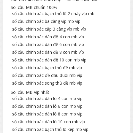
Soi cầu MB chuẩn 100%
số cầu chính xác bạch thủ lô 2 nháy víp mb
số cầu chính xác ba càng víp mb víp
số cầu chính xác cặp 3 càng víp mb víp
số cầu chính xác dàn đề 4 con mb víp
số cầu chính xác dàn đề 6 con mb víp
số cầu chính xác dàn đề 8 con mb víp
số cầu chính xác dàn đề 10 con mb víp
số cầu chính xác bạch thủ đề mb víp
số cầu chính xác đề đầu đuôi mb víp
số cầu chính xác song thủ đề mb víp
Soi cầu MB Víp nhất
số cầu chính xác dàn lô 4 con mb víp
số cầu chính xác dàn lô 6 con mb víp
số cầu chính xác dàn lô 8 con mb víp
số cầu chính xác dàn lô 10 con mb víp
số cầu chính xác bạch thủ lô kép mb víp