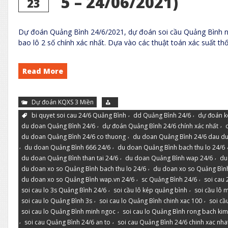
5 – 24/06/2021)
23
Dự đoán Quảng Bình 24/6/2021, dự đoán soi cầu Quảng Bình ngà
bao lô 2 số chính xác nhất. Dựa vào các thuật toán xác suất thố
Read More
Dự đoán KQXS 3 Miền
,
,
bi quyet soi cau 24/6 Quảng Bình
dd Quảng Bình 24/6
dự đoán k
,
,
du doan Quảng Bình 24/6
dự đoán Quảng Bình 24/6 chính xác nhất
,
du doan Quảng Bình 24/6 co thuong
du doan Quảng Bình 24/6 dau du
,
,
du doan Quảng Bình 666 24/6
du doan Quảng Bình bach thu lo 24/6
,
,
du doan Quảng Bình than tai 24/6
du doan Quảng Bình wap 24/6
du
,
du doan xo so Quảng Bình bach thu lo 24/6
du doan xo so Quảng Bình
,
,
du doan xo so Quảng Bình wap.vn 24/6
sc Quảng Bình 24/6
soi cau
,
,
soi cau lo 3s Quảng Bình 24/6
soi cầu lô kép quảng bình
soi cầu lô
,
,
soi cau lo Quảng Bình 3s
soi cau lo Quảng Bình chinh xac 100
soi cầ
,
soi cau lo Quảng Bình minh ngoc
soi cau lo Quảng Bình rong bach ki
,
,
soi cau Quảng Bình 24/6 an to
soi cau Quảng Bình 24/6 chinh xac nha