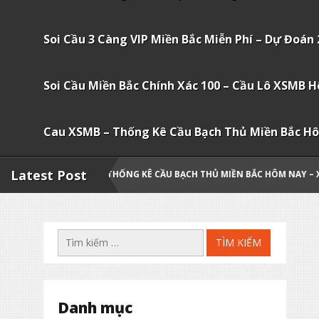
Soi Cầu 3 Càng VIP Miền Bắc Miễn Phí – Dự Đoán 
Soi Cầu Miền Bắc Chính Xác 100 – Cầu Lô XSMB 
Cau XSMB – Thống Kê Cầu Bạch Thủ Miền Bắc Hô
Latest Post
 THỐNG KÊ CẦU BẠCH THỦ MIỀN BẮC HÔM NAY – XỔ SỐ
SOI CẦU 3 
Tìm
kiếm
cho:
Danh mục