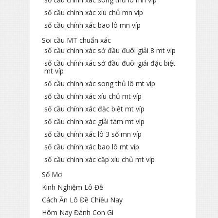
số cầu chính xác xíu chủ mn víp
số cầu chính xác bao lô mn víp
Soi cầu MT chuẩn xác
số cầu chính xác sớ đầu đuôi giải 8 mt víp
số cầu chính xác sớ đầu đuôi giải đặc biệt
mt víp
số cầu chính xác song thủ lô mt víp
số cầu chính xác xíu chủ mt víp
số cầu chính xác đặc biệt mt víp
số cầu chính xác giải tám mt víp
số cầu chính xác lô 3 số mn víp
số cầu chính xác bao lô mt víp
số cầu chính xác cặp xíu chủ mt víp
Sổ Mơ
Kinh Nghiệm Lô Đề
Cách Ăn Lô Đề Chiều Nay
Hôm Nay Đánh Con Gì