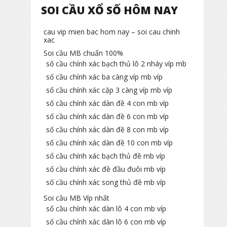
SOI CẦU XỔ SỐ HÔM NAY
cau vip mien bac hom nay – soi cau chinh
xac
Soi cầu MB chuẩn 100%
số cầu chính xác bạch thủ lô 2 nháy víp mb
số cầu chính xác ba càng víp mb víp
số cầu chính xác cặp 3 càng víp mb víp
số cầu chính xác dàn đề 4 con mb víp
số cầu chính xác dàn đề 6 con mb víp
số cầu chính xác dàn đề 8 con mb víp
số cầu chính xác dàn đề 10 con mb víp
số cầu chính xác bạch thủ đề mb víp
số cầu chính xác đề đầu đuôi mb víp
số cầu chính xác song thủ đề mb víp
Soi cầu MB Víp nhất
số cầu chính xác dàn lô 4 con mb víp
số cầu chính xác dàn lô 6 con mb víp