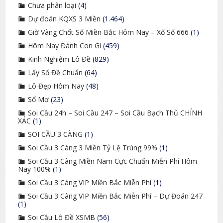
Chưa phân loại
(4)
Dự đoán KQXS 3 Miền
(1.464)
Giờ Vàng Chốt Số Miền Bắc Hôm Nay – Xổ Số 666
(1)
Hôm Nay Đánh Con Gì
(459)
Kinh Nghiệm Lô Đề
(829)
Lấy Số Đề Chuẩn
(64)
Lô Đẹp Hôm Nay
(48)
Sổ Mơ
(23)
Soi Cầu 24h – Soi Cầu 247 – Soi Cầu Bạch Thủ CHÍNH
XÁC
(1)
SOI CẦU 3 CÀNG
(1)
Soi Cầu 3 Càng 3 Miền Tỷ Lệ Trúng 99%
(1)
Soi Cầu 3 Càng Miền Nam Cực Chuẩn Miễn Phí Hôm
Nay 100%
(1)
Soi Cầu 3 Càng VIP Miền Bắc Miễn Phí
(1)
Soi Cầu 3 Càng VIP Miền Bắc Miễn Phí – Dự Đoán 247
(1)
Soi Cầu Lô Đề XSMB
(56)