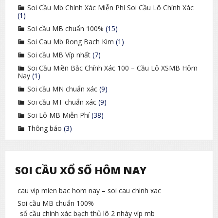
Soi Cầu Mb Chính Xác Miễn Phí Soi Cầu Lô Chính Xác
(1)
Soi cầu MB chuẩn 100%
(15)
Soi Cau Mb Rong Bach Kim
(1)
Soi cầu MB Víp nhất
(7)
Soi Cầu Miền Bắc Chính Xác 100 – Cầu Lô XSMB Hôm
Nay
(1)
Soi cầu MN chuẩn xác
(9)
Soi cầu MT chuẩn xác
(9)
Soi Lô MB Miễn Phí
(38)
Thông báo
(3)
SOI CẦU XỔ SỐ HÔM NAY
cau vip mien bac hom nay – soi cau chinh xac
Soi cầu MB chuẩn 100%
số cầu chính xác bạch thủ lô 2 nháy víp mb