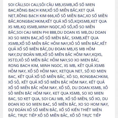
SOI CẦU,SOI CAU,SÔI CẦU MB,XSMB,XỔ SỐ MIEN
BAC,RỒNG BẠCH KIM,XỔ SỐ MIÊN BẮC,KET QUẢ
NET,RỒNG BẠCH KIM 666,XỔ SỐ MIỀN BAC,XO SỐ MIỀN
BẮC,RONGBẠCHKIM,KẾT QUẢ XỔ SỐ,KQXSMB,KET QUA
XS MB,KQ XSMB,MINH NGỌC,XÔ SỐ,XỔ SO MIỀN
BẮC,SOI CAU MIEN PHI 888,DU DOAN XS MB,DU DOAN
XO SO MIEN BAC,XỔ SỐ MIỀN BẮC, SXMB,KẾT QUA
XSMB,XỔ SỐ MIÊN BẮC HÔM NAY,XÔ SÔ MIÊN BĂC,KẾT
QUẢ XỔ SỐ MIỀN BẮC,DU ĐOAN MB,XS MB HÔM
NAY,DỰ ĐOÁN MB,XỔ SỐ MIỀN BẮC HÔM NAY,KQXS,
XSTD,XÔ SỐ MIỀN BẮC HÔM NAY,SO XO MIEN BẮC,
RONG BACH KIM, MINH NGOC, XS MB, KÊT QUẢ XSMB
HÔM NAY, XỔ SỐ HÔM NAY, KETQUA NET, SỐ XO MIEN
BAC, KẾT QUẢ XỔ SỐ MIÊN BẮC, XÔ SO, RONGBACHKIM,
XỔ SÔ, KẾT QUẢ XỔ SỐ MIỀN BẮC HÔM NAY, KẾT QUẢ
XỔ SỐ MIÊN BẮC HÔM NAY, XỔ SỐ, DU DOAN XSMB, XÔ
SÔ MIÊN BĂC HÔM NAY, KET QUA XSMB, SO XO MIEN
BAC, SO KET QUA, SOI CAU MB, XỔ SỐ MIỀN, SỐ XO, DU
ĐOAN XO SO MIEN BAC, SỐ MIỀN BẮC, XO SO HOM NAY,
DỰ ĐOÁN XỔ SỐ MIỀN BẮC, XỔ SỐ KIẾN THIẾT MIỀN
BẮC, TRỰC TIẾP XỔ SỐ MIỀN BẮC, XỔ SỐ TRỰC TIẾP