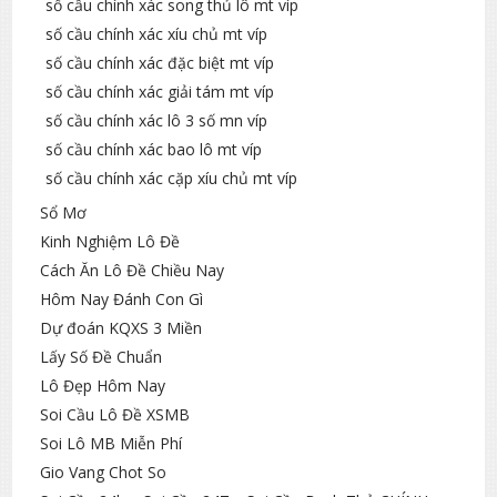
số cầu chính xác song thủ lô mt víp
số cầu chính xác xíu chủ mt víp
số cầu chính xác đặc biệt mt víp
số cầu chính xác giải tám mt víp
số cầu chính xác lô 3 số mn víp
số cầu chính xác bao lô mt víp
số cầu chính xác cặp xíu chủ mt víp
Sổ Mơ
Kinh Nghiệm Lô Đề
Cách Ăn Lô Đề Chiều Nay
Hôm Nay Đánh Con Gì
Dự đoán KQXS 3 Miền
Lấy Số Đề Chuẩn
Lô Đẹp Hôm Nay
Soi Cầu Lô Đề XSMB
Soi Lô MB Miễn Phí
Gio Vang Chot So