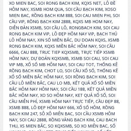
XO MIEN BAC, SOI RONG BACH KIM, KQXS NET, LÔ ĐỀ
HÔM NAY, XSMB HOM QUA, SOI CẦU BẠCH KIM, XOSO
MIEN BAC, RỒNG BẠCH KIM 888, SOI CAU MIEN PHI, SOI
CẦU VIP, RỒNG BẠCH KIM 2888, KQXS MB HOM NAY,
DIỄN ĐÀN XSMB, SOI CẦU LÔ, RONGBACH KIM, SOI CAU
RONG BACH KIM VIP, LÔ ĐẸP HÔM NAY VIP, BẠCH THỦ
LÔ HÔM NAY, XIN SỐ MIỀN BẮC, DU DOAN KQXS, XSMB
RONG BACH KIM, KQXS MIỀN BẮC HÔM NAY, SOI CẦU
6666, CAU 888, TRUC TIEP KQXSMB, TRỰC TIẾP XSMB
HÔM NAY, DỰ ĐOÁN KQXSMB, XSMB SOI CAU, SOI CAU
VIP MB, XỔ SỐ MB HÔM NAY, SOI CAU TOT, THỐNG KÊ
RỒNG BẠCH KIM, CHOT LO, SOI CẦU XỔ SỐ, THỐNG KÊ
XỔ SỐ MIỀN BẮC HÔM NAY, SOI RỒNG BẠCH KIM, SOI
CẦU LÔ MIỀN BẮC, CAU LO MB, KẾT QUẢ XỔ SỐ MIỀN
BẮC HÔM NAY HÔM NAY, SOI CẦU 188, KẾT QUẢ MIỀN
BẮC HÔM NAY, XO SO HÔM NAY, KET QUẢ XỔ SỐ, SOI
CẦU MIỄN PHÍ, XSMB HÔM NAY TRỰC TIẾP, CẦU ĐẸP 88,
XSMB 888, LÔ ĐẸP HÔM NAY 666, XỔ SỐ HÔM, RỒNG
BẠCH KIM 247, SÔ XÔ MIÊN BAC, SOI CẦU XSMB HÔM
NAY, SOI CAU 2888, RỒNG VÀNG BẠCH KIM, CAU BACH
THU, XS MIEN BẮC, SO KQXSMB, SO XO MIÊN BAC, SỐ