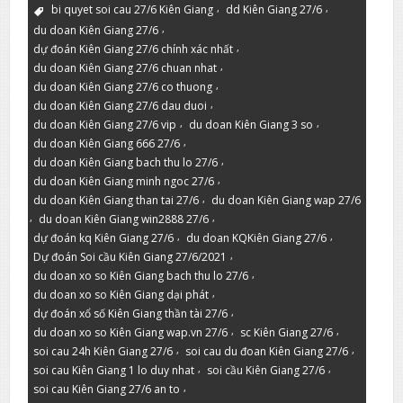
,
,
bi quyet soi cau 27/6 Kiên Giang
dd Kiên Giang 27/6
,
du doan Kiên Giang 27/6
,
dự đoán Kiên Giang 27/6 chính xác nhất
,
du doan Kiên Giang 27/6 chuan nhat
,
du doan Kiên Giang 27/6 co thuong
,
du doan Kiên Giang 27/6 dau duoi
,
,
du doan Kiên Giang 27/6 vip
du doan Kiên Giang 3 so
,
du doan Kiên Giang 666 27/6
,
du doan Kiên Giang bach thu lo 27/6
,
du doan Kiên Giang minh ngoc 27/6
,
du doan Kiên Giang than tai 27/6
du doan Kiên Giang wap 27/6
,
,
du doan Kiên Giang win2888 27/6
,
,
dự đoán kq Kiên Giang 27/6
du doan KQKiên Giang 27/6
,
Dự đoán Soi cầu Kiên Giang 27/6/2021
,
du doan xo so Kiên Giang bach thu lo 27/6
,
du doan xo so Kiên Giang dại phát
,
dự đoán xổ số Kiên Giang thần tài 27/6
,
,
du doan xo so Kiên Giang wap.vn 27/6
sc Kiên Giang 27/6
,
,
soi cau 24h Kiên Giang 27/6
soi cau du đoan Kiên Giang 27/6
,
,
soi cau Kiên Giang 1 lo duy nhat
soi cầu Kiên Giang 27/6
,
soi cau Kiên Giang 27/6 an to