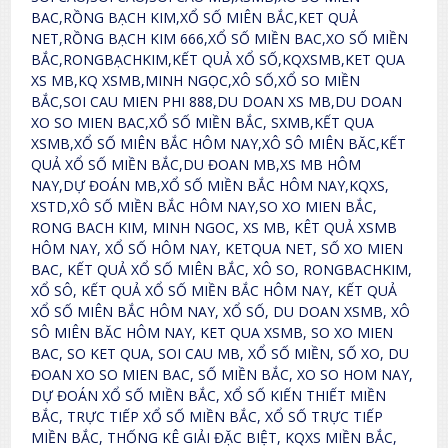
BAC,RỒNG BẠCH KIM,XỔ SỐ MIÊN BẮC,KET QUẢ
NET,RỒNG BẠCH KIM 666,XỔ SỐ MIỀN BAC,XO SỐ MIỀN
BẮC,RONGBẠCHKIM,KẾT QUẢ XỔ SỐ,KQXSMB,KET QUA
XS MB,KQ XSMB,MINH NGỌC,XÔ SỐ,XỔ SO MIỀN
BẮC,SOI CAU MIEN PHI 888,DU DOAN XS MB,DU DOAN
XO SO MIEN BAC,XỔ SỐ MIỀN BẮC, SXMB,KẾT QUA
XSMB,XỔ SỐ MIÊN BẮC HÔM NAY,XÔ SÔ MIÊN BĂC,KẾT
QUẢ XỔ SỐ MIỀN BẮC,DU ĐOAN MB,XS MB HÔM
NAY,DỰ ĐOÁN MB,XỔ SỐ MIỀN BẮC HÔM NAY,KQXS,
XSTD,XÔ SỐ MIỀN BẮC HÔM NAY,SO XO MIEN BẮC,
RONG BACH KIM, MINH NGOC, XS MB, KÊT QUẢ XSMB
HÔM NAY, XỔ SỐ HÔM NAY, KETQUA NET, SỐ XO MIEN
BAC, KẾT QUẢ XỔ SỐ MIÊN BẮC, XÔ SO, RONGBACHKIM,
XỔ SÔ, KẾT QUẢ XỔ SỐ MIỀN BẮC HÔM NAY, KẾT QUẢ
XỔ SỐ MIÊN BẮC HÔM NAY, XỔ SỐ, DU DOAN XSMB, XÔ
SÔ MIÊN BĂC HÔM NAY, KET QUA XSMB, SO XO MIEN
BAC, SO KET QUA, SOI CAU MB, XỔ SỐ MIỀN, SỐ XO, DU
ĐOAN XO SO MIEN BAC, SỐ MIỀN BẮC, XO SO HOM NAY,
DỰ ĐOÁN XỔ SỐ MIỀN BẮC, XỔ SỐ KIẾN THIẾT MIỀN
BẮC, TRỰC TIẾP XỔ SỐ MIỀN BẮC, XỔ SỐ TRỰC TIẾP
MIỀN BẮC, THỐNG KÊ GIẢI ĐẶC BIỆT, KQXS MIỀN BẮC,