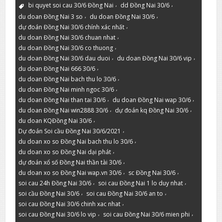
,
,
bi quyet soi cau 30/6 Đồng Nai
dd Đồng Nai 30/6
,
,
du doan Đồng Nai 3 so
du doan Đồng Nai 30/6
,
dự đoán Đồng Nai 30/6 chính xác nhất
,
du doan Đồng Nai 30/6 chuan nhat
,
du doan Đồng Nai 30/6 co thuong
,
,
du doan Đồng Nai 30/6 dau duoi
du doan Đồng Nai 30/6 vip
,
du doan Đồng Nai 666 30/6
,
du doan Đồng Nai bach thu lo 30/6
,
du doan Đồng Nai minh ngoc 30/6
,
,
du doan Đồng Nai than tai 30/6
du doan Đồng Nai wap 30/6
,
,
du doan Đồng Nai win2888 30/6
dự đoán kq Đồng Nai 30/6
,
du doan KQĐồng Nai 30/6
,
Dự đoán Soi cầu Đồng Nai 30/6/2021
,
du doan xo so Đồng Nai bach thu lo 30/6
,
du doan xo so Đồng Nai dại phát
,
dự đoán xổ số Đồng Nai thần tài 30/6
,
,
du doan xo so Đồng Nai wap.vn 30/6
sc Đồng Nai 30/6
,
,
soi cau 24h Đồng Nai 30/6
soi cau Đồng Nai 1 lo duy nhat
,
,
soi cầu Đồng Nai 30/6
soi cau Đồng Nai 30/6 an to
,
soi cau Đồng Nai 30/6 chinh xac nhat
,
,
soi cau Đồng Nai 30/6 lo vip
soi cau Đồng Nai 30/6 mien phi