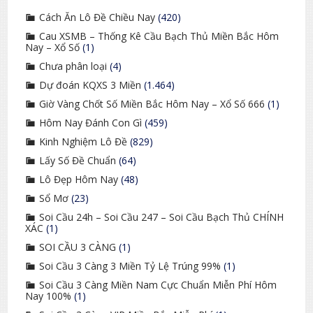
Cách Ăn Lô Đề Chiều Nay
(420)
Cau XSMB – Thống Kê Cầu Bạch Thủ Miền Bắc Hôm
Nay – Xổ Số
(1)
Chưa phân loại
(4)
Dự đoán KQXS 3 Miền
(1.464)
Giờ Vàng Chốt Số Miền Bắc Hôm Nay – Xổ Số 666
(1)
Hôm Nay Đánh Con Gì
(459)
Kinh Nghiệm Lô Đề
(829)
Lấy Số Đề Chuẩn
(64)
Lô Đẹp Hôm Nay
(48)
Sổ Mơ
(23)
Soi Cầu 24h – Soi Cầu 247 – Soi Cầu Bạch Thủ CHÍNH
XÁC
(1)
SOI CẦU 3 CÀNG
(1)
Soi Cầu 3 Càng 3 Miền Tỷ Lệ Trúng 99%
(1)
Soi Cầu 3 Càng Miền Nam Cực Chuẩn Miễn Phí Hôm
Nay 100%
(1)