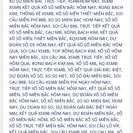
XỔ SỐ MIỀN BẮC TRỰC TIẾP, XSMBHOM NAY, XSMB
XSMN KẾT QUẢ XỔ SỐ MIỀN BẮC HÔM NAY, RONG BẠCH
KIM, THỐNG KÊ XSMB, XỔ SỐ KIẾN THIẾT MIÊN BẮC, SOI
CẦU MIỄN PHÍ 888, XO SO MIEN BAC HOM NAY, SỔ XÔ
MIÊN BẮC HÔM NAY, SOI CẦU 666, TRỰC TIẾP KẾT QUẢ
XỔ SỐ MIỀN BẮC, CAU MB, RÔNG BẠCH KIM, KẾT QUẢ
XỔ SỐ KIẾN THIẾT MIỀN BẮC, KQXSMB HÔM NAY, DỰ
ĐOÁN SỐ DE HÔM NAY, KẾT QUẢ XỔ SỐ MIỀN BẮC HÔM
QUA, SOI CAU XSMB, TOP RỒNG BẠCH KIM, XỔ SỐ HÔM
NAY MIỀN BẮC, SOI CÂU 366, XSMB TRỰC TIẾP, XỔ SỐ
HÔM QUA, RONG BACH KIM 666, XỔ SỐ MB, KQ XSMB
HÔM NAY, TRỰC TIẾP XSMB, SỐ KẾT QUẢ GIẢI ĐẶC BIỆT,
DỰ ĐOÁN XỔ SỐ, XO SO NET, XỔ SỐ ĐÀI MIỀN BẮC, SOI
CAU 888, SOI CẦU XSMB MIỄN PHÍ NGÀY HÔM NAY,
TRỰC TIẾP XỔ SỐ MIỀN BẮC HÔM NAY, KẾT QUẢ XỔ SỐ
MIỀN, SỐ MIỀN BẮC HÔM NAY, DỰ ĐOÁN XỔ SỐ MIỀN
BẮC HÔM NAY, SỔ XÔ MIÊN BẮC, SO XO MIEN BAC HOM
NAY, DU DOAN XO SO, DỰ ĐOÁN GIẢI ĐẶC BIỆT NGÀY
MAI, KẾT QUẢ XSMB HÔM NAY, DỰ ĐOÁN MIỀN BẮC, XỔ
SỐ MIỀN BẮC HÔM, XỔ SỐ MIỀN BẮC XỔ SỐ MIỀN BẮC,
XỔ SỐ TRỰC TIẾP MIỀN BẮC HÔM NAY, SOI CẦU LÔ VIP,
KẾT QUẢ MIỀN BẮC, SOI CẦU XSMB VIP, SOI CAU 366, XỔ