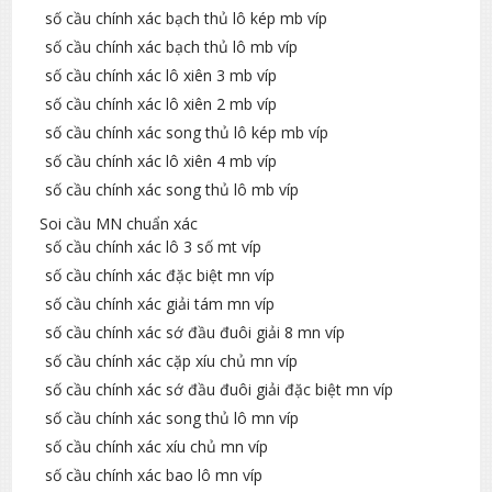
số cầu chính xác bạch thủ lô kép mb víp
số cầu chính xác bạch thủ lô mb víp
số cầu chính xác lô xiên 3 mb víp
số cầu chính xác lô xiên 2 mb víp
số cầu chính xác song thủ lô kép mb víp
số cầu chính xác lô xiên 4 mb víp
số cầu chính xác song thủ lô mb víp
Soi cầu MN chuẩn xác
số cầu chính xác lô 3 số mt víp
số cầu chính xác đặc biệt mn víp
số cầu chính xác giải tám mn víp
số cầu chính xác sớ đầu đuôi giải 8 mn víp
số cầu chính xác cặp xíu chủ mn víp
số cầu chính xác sớ đầu đuôi giải đặc biệt mn víp
số cầu chính xác song thủ lô mn víp
số cầu chính xác xíu chủ mn víp
số cầu chính xác bao lô mn víp