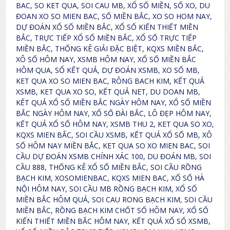
BAC, SO KET QUA, SOI CAU MB, XỔ SỐ MIỀN, SỐ XO, DU
ĐOAN XO SO MIEN BAC, SỐ MIỀN BẮC, XO SO HOM NAY,
DỰ ĐOÁN XỔ SỐ MIỀN BẮC, XỔ SỐ KIẾN THIẾT MIỀN
BẮC, TRỰC TIẾP XỔ SỐ MIỀN BẮC, XỔ SỐ TRỰC TIẾP
MIỀN BẮC, THỐNG KÊ GIẢI ĐẶC BIỆT, KQXS MIỀN BẮC,
XÔ SỐ HÔM NAY, XSMB HÔM NAY, XỔ SỐ MIỀN BẮC
HÔM QUA, SỔ KẾT QUẢ, DỰ ĐOÁN XSMB, XO SỐ MB,
KET QUA XO SO MIEN BAC, RÔNG BACH KIM, KẾT QUẢ
XSMB, KET QUA XO SO, KẾT QUẢ NET, DU DOAN MB,
KẾT QUẢ XỔ SỐ MIỀN BẮC NGÀY HÔM NAY, XỔ SỐ MIỀN
BẮC NGÀY HÔM NAY, XỔ SỐ ĐÀI BẮC, LÔ ĐẸP HÔM NAY,
KẾT QUẢ XỔ SỐ HÔM NAY, XSMB THU 2, KET QUA SO XO,
KQXS MIEN BẮC, SOI CẦU XSMB, KẾT QUẢ XỔ SỐ MB, XÔ
SỐ HÔM NAY MIỀN BẮC, KET QUA SO XO MIEN BAC, SOI
CẦU DỰ ĐOÁN XSMB CHÍNH XÁC 100, DU ĐOÁN MB, SOI
CẦU 888, THỐNG KÊ XỔ SỐ MIỀN BẮC, SOI CẦU RỒNG
BẠCH KIM, XOSOMIENBAC, KQXS MIEN BAC, XỔ SỐ HÀ
NỘI HÔM NAY, SOI CẦU MB RỒNG BẠCH KIM, XỔ SỐ
MIỀN BẮC HÔM QUẢ, SOI CAU RONG BẠCH KIM, SOI CẦU
MIỀN BẮC, RỒNG BẠCH KIM CHỐT SỐ HÔM NAY, XỔ SỐ
KIẾN THIẾT MIỀN BẮC HÔM NAY, KẾT QUẢ XỔ SỐ XSMB,