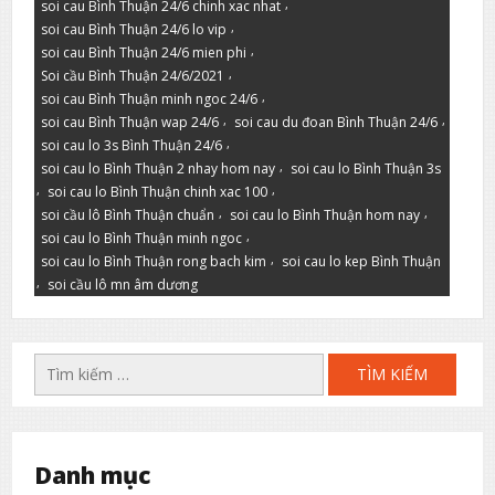
,
soi cau Bình Thuận 24/6 chinh xac nhat
,
soi cau Bình Thuận 24/6 lo vip
,
soi cau Bình Thuận 24/6 mien phi
,
Soi cầu Bình Thuận 24/6/2021
,
soi cau Bình Thuận minh ngoc 24/6
,
,
soi cau Bình Thuận wap 24/6
soi cau du đoan Bình Thuận 24/6
,
soi cau lo 3s Bình Thuận 24/6
,
soi cau lo Bình Thuận 2 nhay hom nay
soi cau lo Bình Thuận 3s
,
,
soi cau lo Bình Thuận chinh xac 100
,
,
soi cầu lô Bình Thuận chuẩn
soi cau lo Bình Thuận hom nay
,
soi cau lo Bình Thuận minh ngoc
,
soi cau lo Bình Thuận rong bach kim
soi cau lo kep Bình Thuận
,
soi cầu lô mn âm dương
Tìm
kiếm
cho:
Danh mục