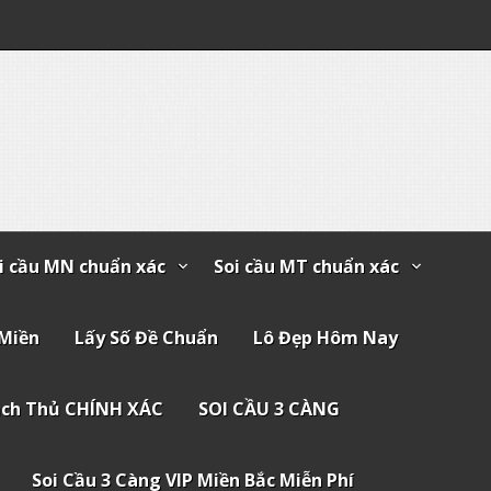
i cầu MN chuẩn xác
Soi cầu MT chuẩn xác
 Miền
Lấy Số Đề Chuẩn
Lô Đẹp Hôm Nay
 Bạch Thủ CHÍNH XÁC
SOI CẦU 3 CÀNG
Soi Cầu 3 Càng VIP Miền Bắc Miễn Phí