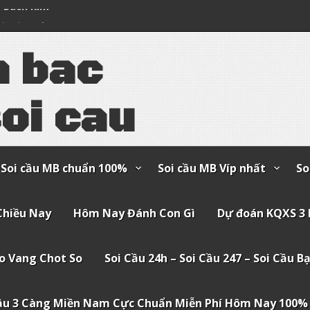
g Bach Kim
ố Miền Bắc Hôm Nay –
n
b
a
c
s
o
i
c
a
u
Soi cầu MB chuẩn 100%
Soi cầu MB Víp nhất
So
Chiều Nay
Hôm Nay Đánh Con Gì
Dự đoán KQXS 3
o Vang Chot So
Soi Cầu 24h – Soi Cầu 247 – Soi Cầu
ầu 3 Càng Miền Nam Cực Chuẩn Miễn Phí Hôm Nay 100%