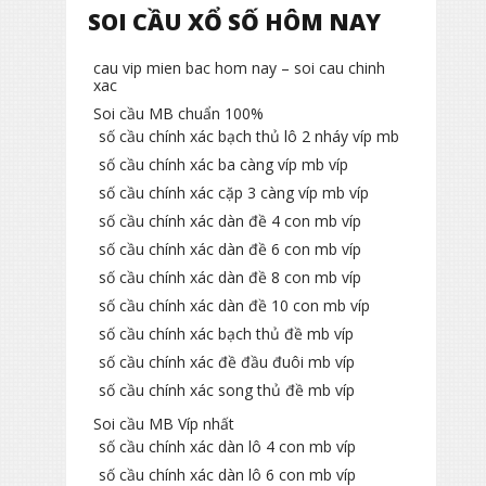
SOI CẦU XỔ SỐ HÔM NAY
cau vip mien bac hom nay – soi cau chinh
xac
Soi cầu MB chuẩn 100%
số cầu chính xác bạch thủ lô 2 nháy víp mb
số cầu chính xác ba càng víp mb víp
số cầu chính xác cặp 3 càng víp mb víp
số cầu chính xác dàn đề 4 con mb víp
số cầu chính xác dàn đề 6 con mb víp
số cầu chính xác dàn đề 8 con mb víp
số cầu chính xác dàn đề 10 con mb víp
số cầu chính xác bạch thủ đề mb víp
số cầu chính xác đề đầu đuôi mb víp
số cầu chính xác song thủ đề mb víp
Soi cầu MB Víp nhất
số cầu chính xác dàn lô 4 con mb víp
số cầu chính xác dàn lô 6 con mb víp