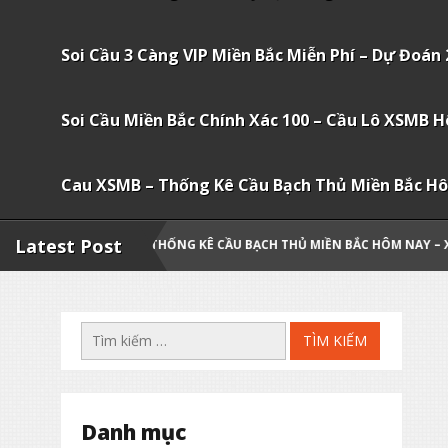
Soi Cầu 3 Càng VIP Miền Bắc Miễn Phí – Dự Đoán 
Soi Cầu Miền Bắc Chính Xác 100 – Cầu Lô XSMB 
Cau XSMB – Thống Kê Cầu Bạch Thủ Miền Bắc Hô
Latest Post
B – THỐNG KÊ CẦU BẠCH THỦ MIỀN BẮC HÔM NAY – XỔ SỐ
SOI CẦ
Tìm
kiếm
cho:
Danh mục