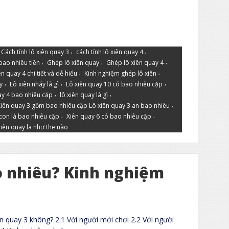
,
,
Cách tính lô xiên quay 3
cách tính lô xiên quay 4
,
,
,
bao nhiêu tiền
Ghép lô xiên quay
Ghép lô xiên quay 4
,
,
n quay 4 chi tiết và dễ hiểu
Kinh nghiệm ghép lô xiên
,
,
,
y
Lô xiên nháy là gì
Lô xiên quay 10 có bao nhiêu cặp
,
,
ay 4 bao nhiêu cặp
lô xiên quay là gì
,
Xiên quay 3 gồm bao nhiêu cặp Lô xiên quay 3 an bao nhiêu
,
,
con là bao nhiêu cặp
Xiên quay 6 có bao nhiêu cặp
iên quay la như the nào
o nhiêu? Kinh nghiệm
n quay 3 không? 2.1 Với người mới chơi 2.2 Với người