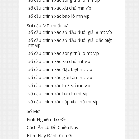
số cầu chính xác xíu chủ mn víp
số cầu chính xác bao lô mn víp
Soi cầu MT chuẩn xác
số cầu chính xác sớ đầu đuôi giải 8 mt víp
số cầu chính xác sớ đầu đuôi giải đặc biệt
mt víp
số cầu chính xác song thủ lô mt víp
số cầu chính xác xíu chủ mt víp
số cầu chính xác đặc biệt mt víp
số cầu chính xác giải tám mt víp
số cầu chính xác lô 3 số mn víp
số cầu chính xác bao lô mt víp
số cầu chính xác cặp xíu chủ mt víp
Sổ Mơ
Kinh Nghiệm Lô Đề
Cách Ăn Lô Đề Chiều Nay
Hôm Nay Đánh Con Gì