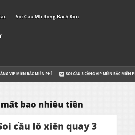
Xác
Soi Cau Mb Rong Bach Kim
í
MIỄN PHÍ
SOI CẦU 3 CÀNG VIP MIỀN BẮC MIỄN PHÍ – DỰ ĐOÁN 247
 mất bao nhiêu tiền
Soi cầu lô xiên quay 3