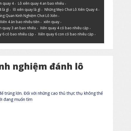
,
,
ên quay 4
Lô xiên quay 4 an bao nhiêu
,
,
,
 là gì
lô xiên quay là gì
Những Mẹo Chơi Lô Xiên Quay 4
,
ổng Quan Kinh Nghiệm Chơi Lô Xiên
,
,
Xiên 4 ăn bao nhiêu tiền
xiên quay
,
,
n quay 3 an bao nhiêu
Xiên quay 4 có bao nhiêu cặp
,
,
y 6 có bao nhiêu cặp
Xiên quay 6 con có bao nhiêu cặp
Kinh nghiệm đánh lô
để trúng lớn. Đối với những cao thủ thực thụ không thể
mới đang muốn tìm