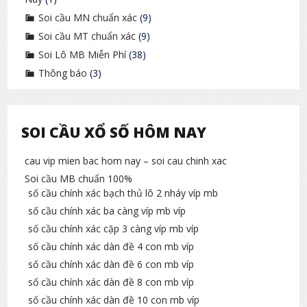
Soi cầu MN chuẩn xác
(9)
Soi cầu MT chuẩn xác
(9)
Soi Lô MB Miễn Phí
(38)
Thông báo
(3)
SOI CẦU XỔ SỐ HÔM NAY
cau vip mien bac hom nay – soi cau chinh xac
Soi cầu MB chuẩn 100%
số cầu chính xác bạch thủ lô 2 nháy víp mb
số cầu chính xác ba càng víp mb víp
số cầu chính xác cặp 3 càng víp mb víp
số cầu chính xác dàn đề 4 con mb víp
số cầu chính xác dàn đề 6 con mb víp
số cầu chính xác dàn đề 8 con mb víp
số cầu chính xác dàn đề 10 con mb víp