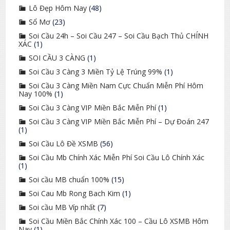
Lô Đẹp Hôm Nay
(48)
Sổ Mơ
(23)
Soi Cầu 24h – Soi Cầu 247 – Soi Cầu Bạch Thủ CHÍNH
XÁC
(1)
SOI CẦU 3 CÀNG
(1)
Soi Cầu 3 Càng 3 Miền Tỷ Lệ Trúng 99%
(1)
Soi Cầu 3 Càng Miền Nam Cực Chuẩn Miễn Phí Hôm
Nay 100%
(1)
Soi Cầu 3 Càng VIP Miền Bắc Miễn Phí
(1)
Soi Cầu 3 Càng VIP Miền Bắc Miễn Phí – Dự Đoán 247
(1)
Soi Cầu Lô Đề XSMB
(56)
Soi Cầu Mb Chính Xác Miễn Phí Soi Cầu Lô Chính Xác
(1)
Soi cầu MB chuẩn 100%
(15)
Soi Cau Mb Rong Bach Kim
(1)
Soi cầu MB Víp nhất
(7)
Soi Cầu Miền Bắc Chính Xác 100 – Cầu Lô XSMB Hôm
Nay
(1)