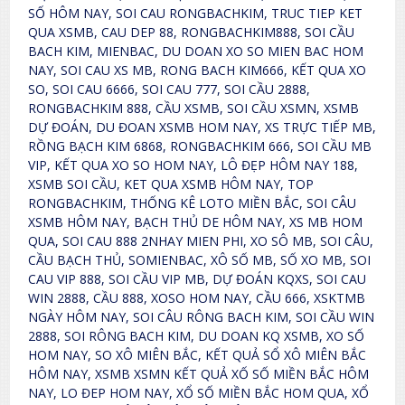
SỐ HÔM NAY, SOI CAU RONGBACHKIM, TRUC TIEP KET
QUA XSMB, CAU DEP 88, RONGBACHKIM888, SOI CẦU
BACH KIM, MIENBAC, DU DOAN XO SO MIEN BAC HOM
NAY, SOI CAU XS MB, RONG BACH KIM666, KẾT QUA XO
SO, SOI CAU 6666, SOI CAU 777, SOI CẦU 2888,
RONGBACHKIM 888, CẦU XSMB, SOI CẦU XSMN, XSMB
DỰ ĐOÁN, DU ĐOAN XSMB HOM NAY, XS TRỰC TIẾP MB,
RỒNG BẠCH KIM 6868, RONGBACHKIM 666, SOI CẦU MB
VIP, KẾT QUA XO SO HOM NAY, LÔ ĐẸP HÔM NAY 188,
XSMB SOI CẦU, KET QUA XSMB HÔM NAY, TOP
RONGBACHKIM, THỐNG KÊ LOTO MIỀN BẮC, SOI CÂU
XSMB HÔM NAY, BẠCH THỦ DE HÔM NAY, XS MB HOM
QUA, SOI CAU 888 2NHAY MIEN PHI, XO SÔ MB, SOI CÂU,
CẦU BẠCH THỦ, SOMIENBAC, XÔ SỐ MB, SỐ XO MB, SOI
CAU VIP 888, SOI CẦU VIP MB, DỰ ĐOÁN KQXS, SOI CAU
WIN 2888, CẦU 888, XOSO HOM NAY, CẦU 666, XSKTMB
NGÀY HÔM NAY, SOI CÂU RÔNG BACH KIM, SOI CẦU WIN
2888, SOI RÔNG BACH KIM, DU DOAN KQ XSMB, XO SỐ
HOM NAY, SO XÔ MIÊN BẮC, KẾT QUẢ SỔ XÔ MIÊN BẮC
HÔM NAY, XSMB XSMN KẾT QUẢ XỐ SỐ MIỀN BẮC HÔM
NAY, LO ĐEP HOM NAY, XỔ SỐ MIỀN BẮC HOM QUA, XỔ