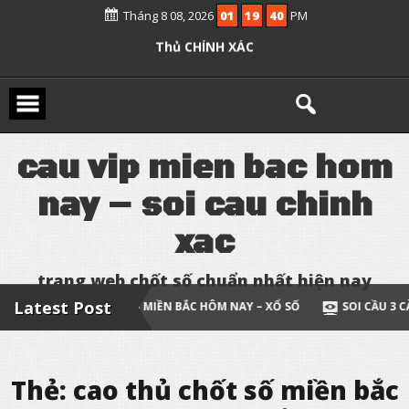
Miễn Phí Hôm Nay 100%
Skip
Tháng 8 08, 2026
01
19
41
PM
to
Soi Cầu 24h – Soi Cầu 247 – Soi Cầu Bạch
content
Thủ CHÍNH XÁC
Soi Cau Mb Rong Bach Kim
Giờ Vàng Chốt Số Miền Bắc Hôm Nay –
Xổ Số 666
c
a
u
v
i
p
m
i
e
n
b
a
c
h
o
m
n
a
y
–
s
o
i
c
a
u
c
h
i
n
h
x
a
c
t
r
a
n
g
w
e
b
c
h
ố
t
s
ố
c
h
u
ẩ
n
n
h
ấ
t
h
i
ệ
n
n
a
y
Latest Post
U BẠCH THỦ MIỀN BẮC HÔM NAY – XỔ SỐ
SOI CẦU 3 CÀNG 3 MIỀN 
Thẻ:
cao thủ chốt số miền bắc