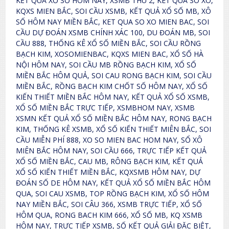
KẾT QUẢ XỔ SỐ HÔM NAY, XSMB THU 2, KET QUA SO XO,
KQXS MIEN BẮC, SOI CẦU XSMB, KẾT QUẢ XỔ SỐ MB, XÔ
SỐ HÔM NAY MIỀN BẮC, KET QUA SO XO MIEN BAC, SOI
CẦU DỰ ĐOÁN XSMB CHÍNH XÁC 100, DU ĐOÁN MB, SOI
CẦU 888, THỐNG KÊ XỔ SỐ MIỀN BẮC, SOI CẦU RỒNG
BẠCH KIM, XOSOMIENBAC, KQXS MIEN BAC, XỔ SỐ HÀ
NỘI HÔM NAY, SOI CẦU MB RỒNG BẠCH KIM, XỔ SỐ
MIỀN BẮC HÔM QUẢ, SOI CAU RONG BẠCH KIM, SOI CẦU
MIỀN BẮC, RỒNG BẠCH KIM CHỐT SỐ HÔM NAY, XỔ SỐ
KIẾN THIẾT MIỀN BẮC HÔM NAY, KẾT QUẢ XỔ SỐ XSMB,
XỔ SỐ MIỀN BẮC TRỰC TIẾP, XSMBHOM NAY, XSMB
XSMN KẾT QUẢ XỔ SỐ MIỀN BẮC HÔM NAY, RONG BẠCH
KIM, THỐNG KÊ XSMB, XỔ SỐ KIẾN THIẾT MIÊN BẮC, SOI
CẦU MIỄN PHÍ 888, XO SO MIEN BAC HOM NAY, SỔ XÔ
MIÊN BẮC HÔM NAY, SOI CẦU 666, TRỰC TIẾP KẾT QUẢ
XỔ SỐ MIỀN BẮC, CAU MB, RÔNG BẠCH KIM, KẾT QUẢ
XỔ SỐ KIẾN THIẾT MIỀN BẮC, KQXSMB HÔM NAY, DỰ
ĐOÁN SỐ DE HÔM NAY, KẾT QUẢ XỔ SỐ MIỀN BẮC HÔM
QUA, SOI CAU XSMB, TOP RỒNG BẠCH KIM, XỔ SỐ HÔM
NAY MIỀN BẮC, SOI CÂU 366, XSMB TRỰC TIẾP, XỔ SỐ
HÔM QUA, RONG BACH KIM 666, XỔ SỐ MB, KQ XSMB
HÔM NAY, TRỰC TIẾP XSMB, SỐ KẾT QUẢ GIẢI ĐẶC BIỆT,