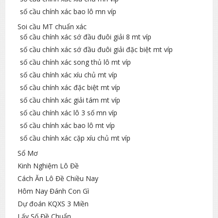
số cầu chính xác bao lô mn víp
Soi cầu MT chuẩn xác
số cầu chính xác sớ đầu đuôi giải 8 mt víp
số cầu chính xác sớ đầu đuôi giải đặc biệt mt víp
số cầu chính xác song thủ lô mt víp
số cầu chính xác xíu chủ mt víp
số cầu chính xác đặc biệt mt víp
số cầu chính xác giải tám mt víp
số cầu chính xác lô 3 số mn víp
số cầu chính xác bao lô mt víp
số cầu chính xác cặp xíu chủ mt víp
Sổ Mơ
Kinh Nghiệm Lô Đề
Cách Ăn Lô Đề Chiều Nay
Hôm Nay Đánh Con Gì
Dự đoán KQXS 3 Miền
Lấy Số Đề Chuẩn