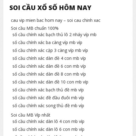
SOI CẦU XỔ SỐ HÔM NAY
cau vip mien bac hom nay – soi cau chinh xac
Soi cầu MB chuẩn 100%
số cầu chính xác bạch thủ lô 2 nháy víp mb
số cầu chính xác ba càng víp mb víp
số cầu chính xác cặp 3 càng víp mb víp
số cầu chính xác dàn đề 4 con mb víp
số cầu chính xác dàn đề 6 con mb víp
số cầu chính xác dàn đề 8 con mb víp
số cầu chính xác dàn đề 10 con mb víp
số cầu chính xác bạch thủ đề mb víp
số cầu chính xác đề đầu đuôi mb víp
số cầu chính xác song thủ đề mb víp
Soi cầu MB Víp nhất
số cầu chính xác dàn lô 4 con mb víp
số cầu chính xác dàn lô 6 con mb víp