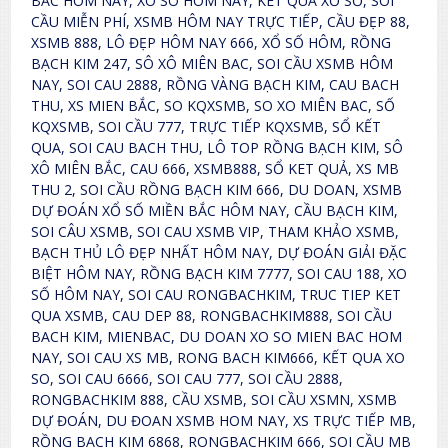
BẮC HÔM NAY, XO SO HÔM NAY, KET QUẢ XỔ SỐ, SOI
CẦU MIỄN PHÍ, XSMB HÔM NAY TRỰC TIẾP, CẦU ĐẸP 88,
XSMB 888, LÔ ĐẸP HÔM NAY 666, XỔ SỐ HÔM, RỒNG
BẠCH KIM 247, SÔ XÔ MIÊN BAC, SOI CẦU XSMB HÔM
NAY, SOI CAU 2888, RỒNG VÀNG BẠCH KIM, CAU BACH
THU, XS MIEN BẮC, SO KQXSMB, SO XO MIÊN BAC, SỐ
KQXSMB, SOI CẦU 777, TRỰC TIẾP KQXSMB, SỔ KẾT
QUA, SOI CAU BACH THU, LÔ TOP RỒNG BẠCH KIM, SÔ
XÔ MIÊN BẮC, CAU 666, XSMB888, SỔ KET QUẢ, XS MB
THU 2, SOI CẦU RỒNG BẠCH KIM 666, DU DOAN, XSMB
DỰ ĐOÁN XỔ SỐ MIỀN BẮC HÔM NAY, CẦU BẠCH KIM,
SOI CÂU XSMB, SOI CAU XSMB VIP, THAM KHẢO XSMB,
BẠCH THỦ LÔ ĐẸP NHẤT HÔM NAY, DỰ ĐOÁN GIẢI ĐẶC
BIỆT HÔM NAY, RỒNG BẠCH KIM 7777, SOI CAU 188, XO
SỐ HÔM NAY, SOI CAU RONGBACHKIM, TRUC TIEP KET
QUA XSMB, CAU DEP 88, RONGBACHKIM888, SOI CẦU
BACH KIM, MIENBAC, DU DOAN XO SO MIEN BAC HOM
NAY, SOI CAU XS MB, RONG BACH KIM666, KẾT QUA XO
SO, SOI CAU 6666, SOI CAU 777, SOI CẦU 2888,
RONGBACHKIM 888, CẦU XSMB, SOI CẦU XSMN, XSMB
DỰ ĐOÁN, DU ĐOAN XSMB HOM NAY, XS TRỰC TIẾP MB,
RỒNG BẠCH KIM 6868, RONGBACHKIM 666, SOI CẦU MB