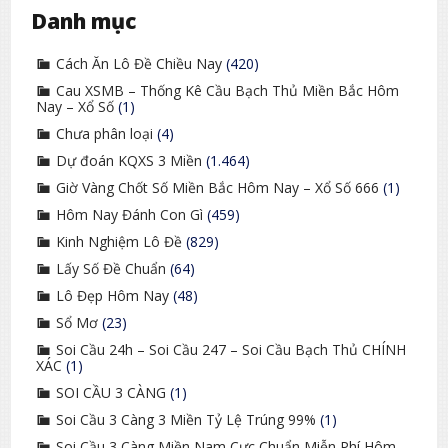
Danh mục
Cách Ăn Lô Đề Chiều Nay
(420)
Cau XSMB – Thống Kê Cầu Bạch Thủ Miền Bắc Hôm
Nay – Xổ Số
(1)
Chưa phân loại
(4)
Dự đoán KQXS 3 Miền
(1.464)
Giờ Vàng Chốt Số Miền Bắc Hôm Nay – Xổ Số 666
(1)
Hôm Nay Đánh Con Gì
(459)
Kinh Nghiệm Lô Đề
(829)
Lấy Số Đề Chuẩn
(64)
Lô Đẹp Hôm Nay
(48)
Sổ Mơ
(23)
Soi Cầu 24h – Soi Cầu 247 – Soi Cầu Bạch Thủ CHÍNH
XÁC
(1)
SOI CẦU 3 CÀNG
(1)
Soi Cầu 3 Càng 3 Miền Tỷ Lệ Trúng 99%
(1)
Soi Cầu 3 Càng Miền Nam Cực Chuẩn Miễn Phí Hôm