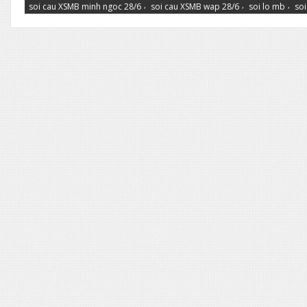
,
,
,
soi cau XSMB minh ngoc 28/6
soi cau XSMB wap 28/6
soi lo mb
soi