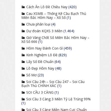
Cách Ăn Lô Đề Chiều Nay
(420)
Cau XSMB – Thống Kê Cầu Bạch Thủ
Miền Bắc Hôm Nay – Xổ Số
(1)
Chưa phân loại
(4)
Dự đoán KQXS 3 Miền
(1.464)
Giờ Vàng Chốt Số Miền Bắc Hôm Nay –
Xổ Số 666
(1)
Hôm Nay Đánh Con Gì
(459)
Kinh Nghiệm Lô Đề
(829)
Lấy Số Đề Chuẩn
(64)
Lô Đẹp Hôm Nay
(48)
Sổ Mơ
(23)
Soi Cầu 24h – Soi Cầu 247 – Soi Cầu
Bạch Thủ CHÍNH XÁC
(1)
SOI CẦU 3 CÀNG
(1)
Soi Cầu 3 Càng 3 Miền Tỷ Lệ Trúng 99%
(1)
Soi Cầu 3 Càng Miền Nam Cực Chuẩn