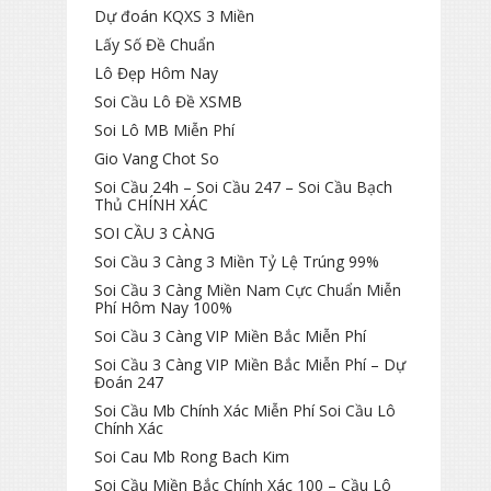
Dự đoán KQXS 3 Miền
Lấy Số Đề Chuẩn
Lô Đẹp Hôm Nay
Soi Cầu Lô Đề XSMB
Soi Lô MB Miễn Phí
Gio Vang Chot So
Soi Cầu 24h – Soi Cầu 247 – Soi Cầu Bạch
Thủ CHÍNH XÁC
SOI CẦU 3 CÀNG
Soi Cầu 3 Càng 3 Miền Tỷ Lệ Trúng 99%
Soi Cầu 3 Càng Miền Nam Cực Chuẩn Miễn
Phí Hôm Nay 100%
Soi Cầu 3 Càng VIP Miền Bắc Miễn Phí
Soi Cầu 3 Càng VIP Miền Bắc Miễn Phí – Dự
Đoán 247
Soi Cầu Mb Chính Xác Miễn Phí Soi Cầu Lô
Chính Xác
Soi Cau Mb Rong Bach Kim
Soi Cầu Miền Bắc Chính Xác 100 – Cầu Lô