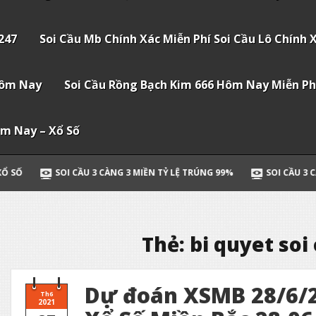
247
Soi Cầu Mb Chính Xác Miễn Phí Soi Cầu Lô Chính 
Hôm Nay
Soi Cầu Rồng Bạch Kim 666 Hôm Nay Miễn Ph
m Nay – Xổ Số
CÀNG 3 MIỀN TỶ LỆ TRÚNG 99%
SOI CẦU 3 CÀNG VIP MIỀN BẮC MIỄN
Thẻ:
bi quyet soi
Dự đoán XSMB 28/6/20
Th6
2021