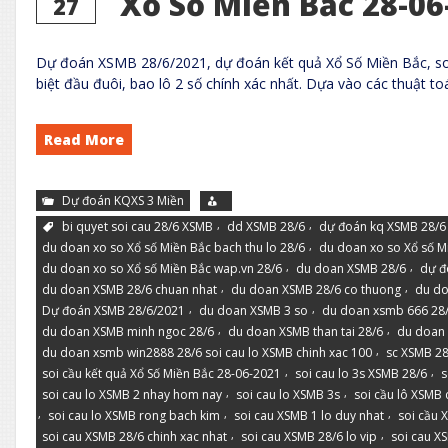
Xổ Số Miền Bắc 28-06
27
Dự đoán XSMB 28/6/2021, dự đoán kết quả Xổ Số Miền Bắc, soi
biệt đầu đuôi, bao lô 2 số chính xác nhất. Dựa vào các thuật to
Read More
Dự đoán KQXS 3 Miền
,
,
bi quyet soi cau 28/6 XSMB
dd XSMB 28/6
dự đoán kq XSMB 28/6
,
du doan xo so Xổ số Miền Bắc bach thu lo 28/6
du doan xo so Xổ số M
,
,
du doan xo so Xổ số Miền Bắc wap.vn 28/6
du doan XSMB 28/6
dự đ
,
,
du doan XSMB 28/6 chuan nhat
du doan XSMB 28/6 co thuong
du do
,
,
Dự đoán XSMB 28/6/2021
du doan XSMB 3 so
du doan xsmb 666 28
,
,
du doan XSMB minh ngoc 28/6
du doan XSMB than tai 28/6
du doan
,
du doan xsmb win2888 28/6 soi cau lo XSMB chinh xac 100
sc XSMB 28
,
,
soi cầu kết quả Xổ Số Miền Bắc 28-06-2021
soi cau lo 3s XSMB 28/6
s
,
,
soi cau lo XSMB 2 nhay hom nay
soi cau lo XSMB 3s
soi cầu lô XSMB
,
,
,
soi cau lo XSMB rong bach kim
soi cau XSMB 1 lo duy nhat
soi cầu 
,
,
soi cau XSMB 28/6 chinh xac nhat
soi cau XSMB 28/6 lo vip
soi cau X